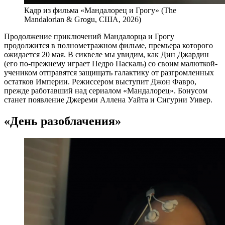
Кадр из фильма «Мандалорец и Грогу» (The
Mandalorian & Grogu, США, 2026)
Продолжение приключений Мандалорца и Грогу
продолжится в полнометражном фильме, премьера которого
ожидается 20 мая. В сиквеле мы увидим, как Дин Джардин
(его по-прежнему играет Педро Паскаль) со своим малюткой-
учеником отправятся защищать галактику от разгромленных
остатков Империи. Режиссером выступит Джон Фавро,
прежде работавший над сериалом «Мандалорец». Бонусом
станет появление Джереми Аллена Уайта и Сигурни Уивер.
«День разоблачения»