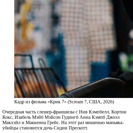
Кадр из фильма «Крик 7» (Scream 7, США, 2026)
Очередная часть слешер-франшизы с Нив Кэмпбелл, Кортни
Кокс, Изабель Мэйб Мэйсон Гудингб Анна Кэмпб Джоэл
Макхэйл и Маккенна Грейс. На этот раз мишенью маньяка-
убийцы становится дочь Сидни Прескотт.