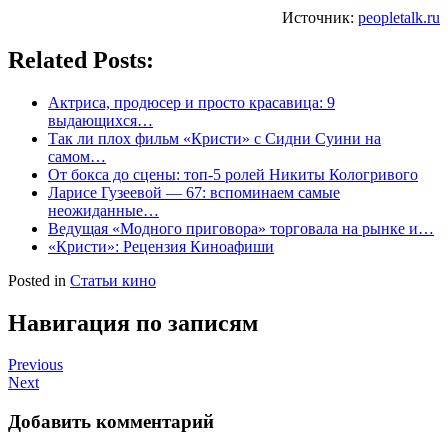
Источник:
peopletalk.ru
Related Posts:
Актриса, продюсер и просто красавица: 9
выдающихся…
Так ли плох фильм «Кристи» с Сидни Суини на
самом…
От бокса до сцены: топ-5 ролей Никиты Кологривого
Ларисе Гузеевой — 67: вспоминаем самые
неожиданные…
Ведущая «Модного приговора» торговала на рынке и…
«Кристи»: Рецензия Киноафиши
Posted in
Статьи кино
Навигация по записям
Previous
Next
Добавить комментарий