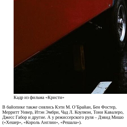
Кадр из фильма «Кристи»
В байопике также снялись Кэти М. О’Брайан, Бен Фостер,
Мерритт Уивер, Итэн Эмбри, Чад Л. Коулмэн, Тони Кавалеро,
Джесс Габор и другие. А у режиссерского руля – Дэвид Мишо
(«Хешер», «Король Англии», «Решала»).