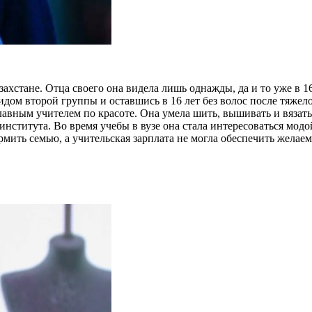
захстане. Отца своего она видела лишь однажды, да и то уже в 1
идом второй группы и оставшись в 16 лет без волос после тяже
лавным учителем по красоте. Она умела шить, вышивать и вязат
нститута. Во время учебы в вузе она стала интересоваться мод
рмить семью, а учительская зарплата не могла обеспечить желае