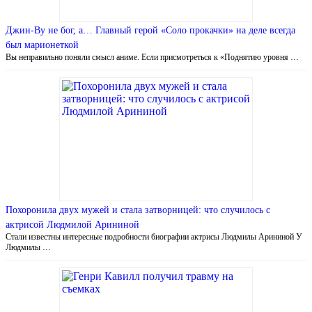
Джин-Ву не бог, а… Главный герой «Соло прокачки» на деле всегда
был марионеткой
Вы неправильно поняли смысл аниме. Если присмотреться к «Поднятию уровня …
Похоронила двух мужей и стала затворницей: что случилось с
актрисой Людмилой Арининой
Стали известны интересные подробности биографии актрисы Людмилы Арининой У
Людмилы …