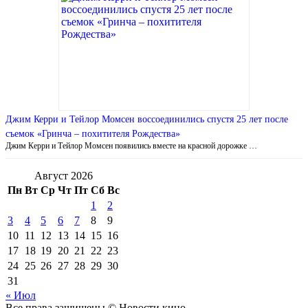
Джим Керри и Тейлор Момсен воссоединились спустя 25 лет после
съемок «Гринча – похитителя Рождества»
Джим Керри и Тейлор Момсен появились вместе на красной дорожке …
Август 2026
Пн
Вт
Ср
Чт
Пт
Сб
Вс
1
2
3
4
5
6
7
8
9
10
11
12
13
14
15
16
17
18
19
20
21
22
23
24
25
26
27
28
29
30
31
« Июл
Все права защищены © Новости кино