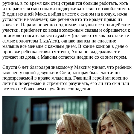
рутины, в то время как отец стремится больше работать, хоть
и старается всеми силами поддерживать свою возлюбленную.
В один из дней Макс, выйдя вместе с сыном на воздух, из-за
усталости не замечает, как ребенка кто-то крадет прямо из
коляски. Пара мгновенно поднимает на уши все полицейские
участки, прибегает ко всем возможным связям и обращается к
поисково-спасательным службам (появляются как раз-таки те
самые волонтеры LizaAlert), однако шансы на спасение
малыша все меньше с каждым днем. В конце концов в деле о
пропаже ребенка ставится точка, Анна не выдерживает и
уезжает из дома, а Максим остается наедине со своим горем.
Спустя 6 лет благодаря знакомому Максим узнает, что ребенок
замечен у одной девушки в Сочи, которая была частично
подозреваемой в краже младенца. Главный герой мгновенно
летит к побережью и стремится разузнать, его ли это сын или
все это не более чем случайное совпадение.