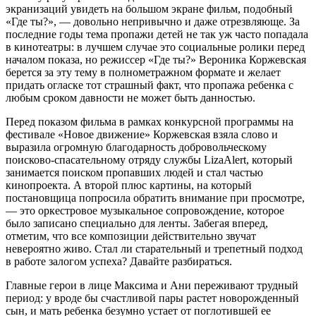
экранизаций увидеть на большом экране фильм, подобный
«Где ты?», — довольно непривычно и даже отрезвляюще. За
последние годы тема пропажи детей не так уж часто попадала
в кинотеатры: в лучшем случае это социальные ролики перед
началом показа, но режиссер «Где ты?» Вероника Коржевская
берется за эту тему в полнометражном формате и желает
придать огласке тот страшный факт, что пропажа ребенка с
любым сроком давности не может быть данностью.
Перед показом фильма в рамках конкурсной программы на
фестивале «Новое движение» Коржевская взяла слово и
выразила огромную благодарность добровольческому
поисково-спасательному отряду службы LizaAlert, который
занимается поиском пропавших людей и стал частью
кинопроекта. А второй плюс картины, на который
постановщица попросила обратить внимание при просмотре,
— это оркестровое музыкальное сопровождение, которое
было записано специально для ленты. Забегая вперед,
отметим, что все композиции действительно звучат
невероятно живо. Стал ли старательный и трепетный подход
в работе залогом успеха? Давайте разбираться.
Главные герои в лице Максима и Ани переживают трудный
период: у вроде бы счастливой пары растет новорожденный
сын, и мать ребенка безумно устает от поглотившей ее