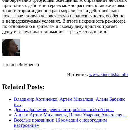
одновременно требующей освещения. А оправдание не самых
пристойных действий героев можно расценить так же двояко:
то ли история ходит по краю морали, то ли действительно
показывает живую человеческую неоднозначность, особенно
в непредсказуемых условиях. В итоге искренность режиссера
по отношению к зрителям и своему делу приятно трогает
душу и заслуживает внимания — разумеется, в кино.
Полина Зюмченко
Источник:
www.kinoafisha.info
Related Posts:
Владимир Хотиненко, Артем Михалков, Алена Бабенко
и…
Девять фильмов, девять историй: полный обзор…
Анна и Артем Михалковы, Нелли Уварова, Анастасия…
Веселые праздники: 16 комедий с новогодним
настроением