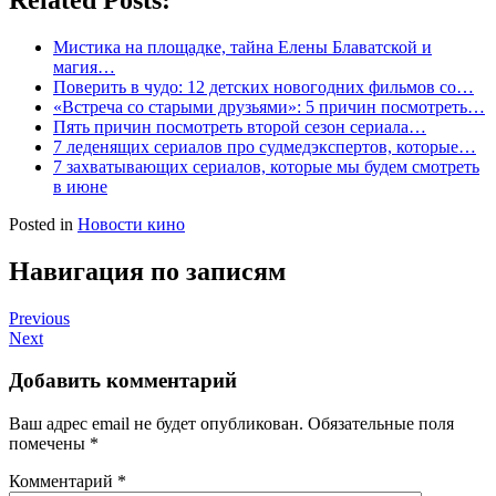
Мистика на площадке, тайна Елены Блаватской и
магия…
Поверить в чудо: 12 детских новогодних фильмов со…
«Встреча со старыми друзьями»: 5 причин посмотреть…
Пять причин посмотреть второй сезон сериала…
7 леденящих сериалов про судмедэкспертов, которые…
7 захватывающих сериалов, которые мы будем смотреть
в июне
Posted in
Новости кино
Навигация по записям
Previous
Next
Добавить комментарий
Ваш адрес email не будет опубликован.
Обязательные поля
помечены
*
Комментарий
*