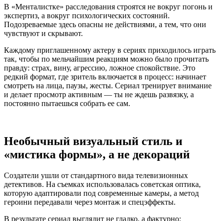
В «Менталистке» расследования строятся не вокруг погонь и
экспертиз, а вокруг психологических состояний.
Подозреваемые здесь опасны не действиями, а тем, что они
чувствуют и скрывают.
Каждому приглашенному актеру в сериях приходилось играть
так, чтобы по мельчайшим реакциям можно было прочитать
правду: страх, вину, агрессию, ложное спокойствие. Это
редкий формат, где зритель включается в процесс: начинает
смотреть на лица, паузы, жесты. Сериал тренирует внимание
и делает просмотр активным — ты не ждешь развязку, а
постоянно пытаешься собрать ее сам.
Необычный визуальный стиль и
«мистика формы», а не декораций
Создатели ушли от стандартного вида телевизионных
детективов. На съемках использовалась советская оптика,
которую адаптировали под современные камеры, а метод
героини передавали через монтаж и спецэффекты.
В результате сериал выглядит не гладко, а фактурно: