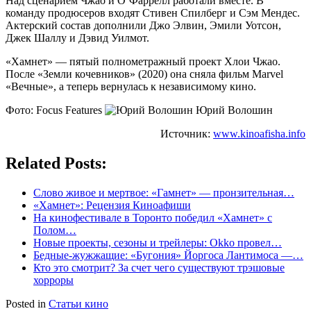
Над сценарием Чжао и О’Фаррелл работали вместе. В
команду продюсеров входят Стивен Спилберг и Сэм Мендес.
Актерский состав дополнили Джо Элвин, Эмили Уотсон,
Джек Шаллу и Дэвид Уилмот.
«Хамнет» — пятый полнометражный проект Хлои Чжао.
После «Земли кочевников» (2020) она сняла фильм Marvel
«Вечные», а теперь вернулась к независимому кино.
Фото: Focus Features
Юрий Волошин
Источник:
www.kinoafisha.info
Related Posts:
Слово живое и мертвое: «Гамнет» — пронзительная…
«Хамнет»: Рецензия Киноафиши
На кинофестивале в Торонто победил «Хамнет» с
Полом…
Новые проекты, сезоны и трейлеры: Okko провел…
Бедные-жужжащие: «Бугония» Йоргоса Лантимоса —…
Кто это смотрит? За счет чего существуют трэшовые
хорроры
Posted in
Статьи кино