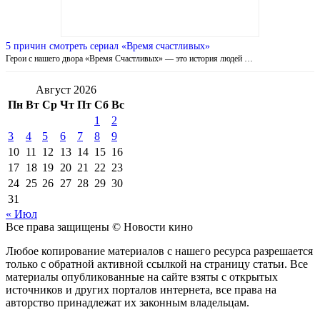
5 причин смотреть сериал «Время счастливых»
Герои с нашего двора «Время Счастливых» — это история людей …
Август 2026
Пн
Вт
Ср
Чт
Пт
Сб
Вс
1
2
3
4
5
6
7
8
9
10
11
12
13
14
15
16
17
18
19
20
21
22
23
24
25
26
27
28
29
30
31
« Июл
Все права защищены © Новости кино
Любое копирование материалов с нашего ресурса разрешается
только с обратной активной ссылкой на страницу статьи. Все
материалы опубликованные на сайте взяты с открытых
источников и других порталов интернета, все права на
авторство принадлежат их законным владельцам.