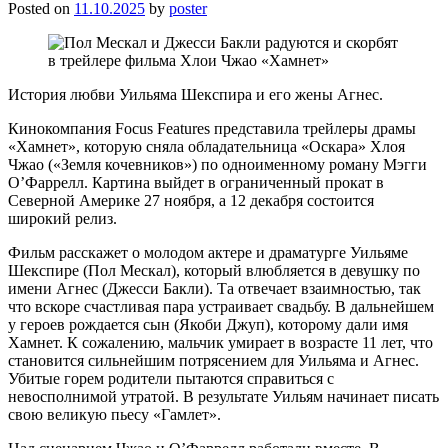
Posted on
11.10.2025
by
poster
История любви Уильяма Шекспира и его жены Агнес.
Кинокомпания Focus Features представила трейлеры драмы
«Хамнет», которую сняла обладательница «Оскара» Хлоя
Чжао («Земля кочевников») по одноименному роману Мэгги
О’Фаррелл. Картина выйдет в ограниченный прокат в
Северной Америке 27 ноября, а 12 декабря состоится
широкий релиз.
Фильм расскажет о молодом актере и драматурге Уильяме
Шекспире (Пол Мескал), который влюбляется в девушку по
имени Агнес (Джесси Бакли). Та отвечает взаимностью, так
что вскоре счастливая пара устраивает свадьбу. В дальнейшем
у героев рождается сын (Якоби Джуп), которому дали имя
Хамнет. К сожалению, мальчик умирает в возрасте 11 лет, что
становится сильнейшим потрясением для Уильяма и Агнес.
Убитые горем родители пытаются справиться с
невосполнимой утратой. В результате Уильям начинает писать
свою великую пьесу «Гамлет».