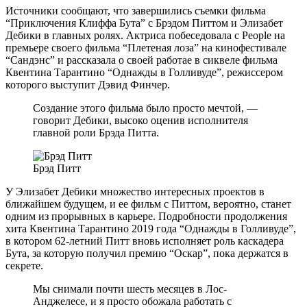
Источники сообщают, что завершились съемки фильма
“Приключения Клиффа Бута” с Брэдом Питтом и Элизабет
Дебики в главных ролях. Актриса побеседовала с People на
премьере своего фильма “Плетеная лоза” на кинофестивале
“Сандэнс” и рассказала о своей работае в сиквеле фильма
Квентина Тарантино “Однажды в Голливуде”, режиссером
которого выступит Дэвид Финчер.
Создание этого фильма было просто мечтой, —
говорит Дебики, высоко оценив исполнителя
главной роли Брэда Питта.
Брэд Питт
У Элизабет Дебики множество интересных проектов в
ближайшем будущем, и ее фильм с Питтом, вероятно, станет
одним из прорывных в карьере. Подробности продолжения
хита Квентина Тарантино 2019 года “Однажды в Голливуде”,
в котором 62-летний Питт вновь исполняет роль каскадера
Бута, за которую получил премию “Оскар”, пока держатся в
секрете.
Мы снимали почти шесть месяцев в Лос-
Анджелесе, и я просто обожала работать с