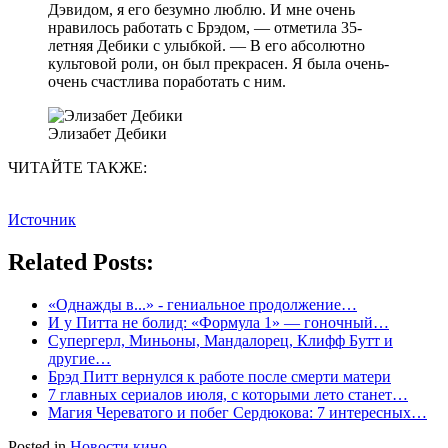
Дэвидом, я его безумно люблю. И мне очень
нравилось работать с Брэдом, — отметила 35-
летняя Дебики с улыбкой. — В его абсолютно
культовой роли, он был прекрасен. Я была очень-
очень счастлива поработать с ним.
Элизабет Дебики
ЧИТАЙТЕ ТАКЖЕ:
Источник
Related Posts:
«Однажды в...» - гениальное продолжение…
И у Питта не болид: «Формула 1» — гоночный…
Супергерл, Миньоны, Мандалорец, Клифф Бутт и
другие…
Брэд Питт вернулся к работе после смерти матери
7 главных сериалов июля, с которыми лето станет…
Магия Череватого и побег Сердюкова: 7 интересных…
Posted in
Новости кино