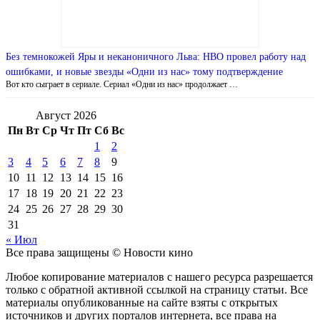
Без темнокожей Яры и неканоничного Льва: HBO провел работу над
ошибками, и новые звезды «Одни из нас» тому подтверждение
Вот кто сыграет в сериале. Сериал «Одни из нас» продолжает …
Август 2026
Пн
Вт
Ср
Чт
Пт
Сб
Вс
1
2
3
4
5
6
7
8
9
10
11
12
13
14
15
16
17
18
19
20
21
22
23
24
25
26
27
28
29
30
31
« Июл
Все права защищены © Новости кино
Любое копирование материалов с нашего ресурса разрешается
только с обратной активной ссылкой на страницу статьи. Все
материалы опубликованные на сайте взяты с открытых
источников и других порталов интернета, все права на