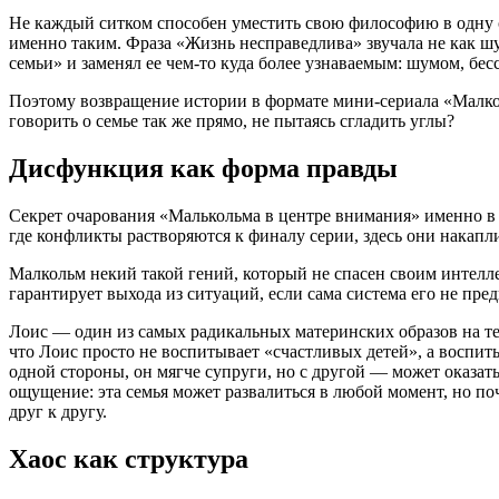
Не каждый ситком способен уместить свою философию в одну ст
именно таким. Фраза «Жизнь несправедлива» звучала не как ш
семьи» и заменял ее чем-то куда более узнаваемым: шумом, бес
Поэтому возвращение истории в формате мини-сериала «Малкол
говорить о семье так же прямо, не пытаясь сгладить углы?
Дисфункция как форма правды
Секрет очарования «Малькольма в центре внимания» именно в е
где конфликты растворяются к финалу серии, здесь они накапл
Малкольм некий такой гений, который не спасен своим интеллек
гарантирует выхода из ситуаций, если сама система его не пред
Лоис — один из самых радикальных материнских образов на те
что Лоис просто не воспитывает «счастливых детей», а воспи
одной стороны, он мягче супруги, но с другой — может оказат
ощущение: эта семья может развалиться в любой момент, но по
друг к другу.
Хаос как структура