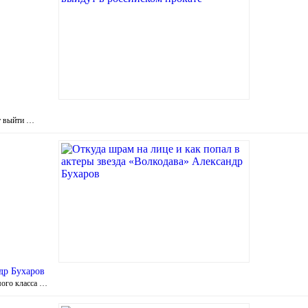
т выйти …
др Бухаров
мого класса …