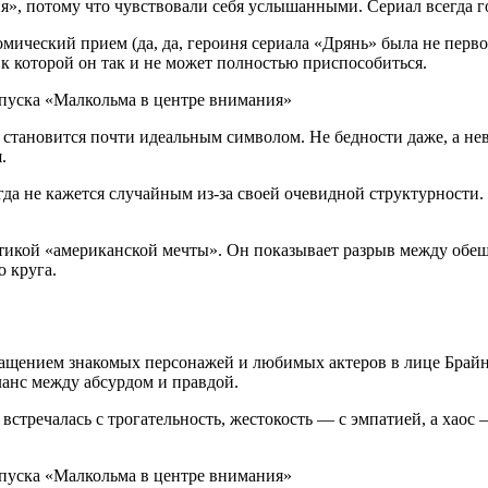
 потому что чувствовали себя услышанными. Сериал всегда гово
мический прием (да, да, героиня сериала «Дрянь» была не перв
 к которой он так и не может полностью приспособиться.
 становится почти идеальным символом. Не бедности даже, а н
.
да не кажется случайным из-за своей очевидной структурности
тикой «американской мечты». Он показывает разрыв между обещан
о круга.
зращением знакомых персонажей и любимых актеров в лице Брай
ланс между абсурдом и правдой.
встречалась с трогательность, жестокость — с эмпатией, а хаос