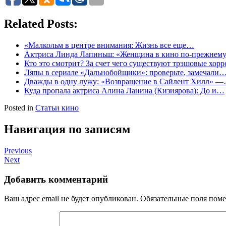
Related Posts:
«Малкольм в центре внимания: Жизнь все еще…
Актриса Линда Лапиньш: «Женщина в кино по-прежне
Кто это смотрит? За счет чего существуют трэшовые хор
Ляпы в сериале «Дальнобойщики»: проверьте, замечали
Дважды в одну лужу: «Возвращение в Сайлент Хилл» 
Куда пропала актриса Алина Ланина (Кизиярова): До и…
Posted in
Статьи кино
Навигация по записям
Previous
Next
Добавить комментарий
Ваш адрес email не будет опубликован.
Обязательные поля пом