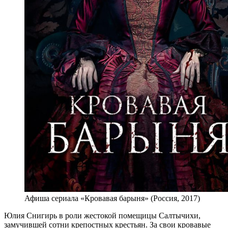
Афиша сериала «Кровавая барыня» (Россия, 2017)
Юлия Снигирь в роли жестокой помещицы Салтычихи,
замучившей сотни крепостных крестьян. За свои кровавые