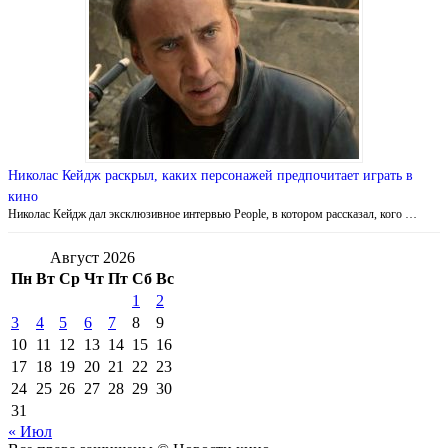
Николас Кейдж раскрыл, каких персонажей предпочитает играть в
кино
Николас Кейдж дал эксклюзивное интервью People, в котором рассказал, кого …
Август 2026
Пн
Вт
Ср
Чт
Пт
Сб
Вс
1
2
3
4
5
6
7
8
9
10
11
12
13
14
15
16
17
18
19
20
21
22
23
24
25
26
27
28
29
30
31
« Июл