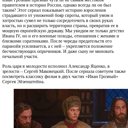
правителем в истории России, однако всегда ли он был
таким? Этот сериал показывает историю взросления
страдавшего от унижений бояр сироты, который умом и
хитростью сумел не только сосредоточить в своих руках
власть, но и расширить территории страны, превратив ее в
мощную европейскую державу. Мы увидим не только детство
Ивана IV, но и его военные походы, отношения с женами и
близкими соратниками. После череды предательств его
паранойя усиливается, а с ней – укрепляется положение
бесчинствующих опричников. И даже сыну не миновать
печальной участи.
Роль царя в молодости исполнил Александр Яценко, в
зрелости – Сергей Маковецкий. После сериала советуем также
посмотреть классику фильм в двух частях «Иван Грозный»
Сергея Эйзенштейна.