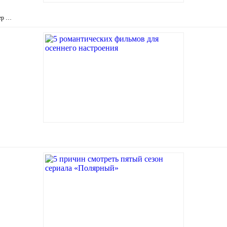
зер …