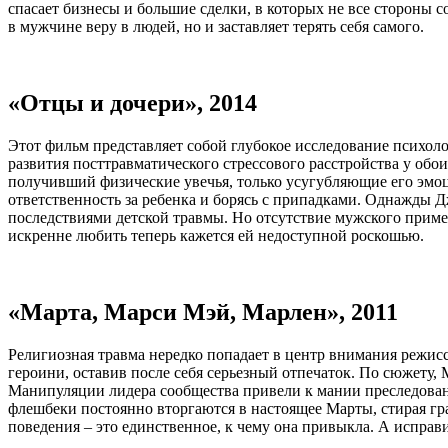
спасает бизнесы и большие сделки, в которых не все стороны с
в мужчине веру в людей, но и заставляет терять себя самого.
«Отцы и дочери», 2014
Этот фильм представляет собой глубокое исследование психол
развития посттравматического стрессового расстройства у обо
получивший физические увечья, только усугубляющие его эмоц
ответственность за ребенка и борясь с припадками. Однажды Д
последствиями детской травмы. Но отсутствие мужского приме
искренне любить теперь кажется ей недоступной роскошью.
«Марта, Марси Мэй, Марлен», 2011
Религиозная травма нередко попадает в центр внимания режисс
героини, оставив после себя серьезный отпечаток. По сюжету,
Манипуляции лидера сообщества привели к мании преследова
флешбеки постоянно вторгаются в настоящее Марты, стирая г
поведения – это единственное, к чему она привыкла. А исправ