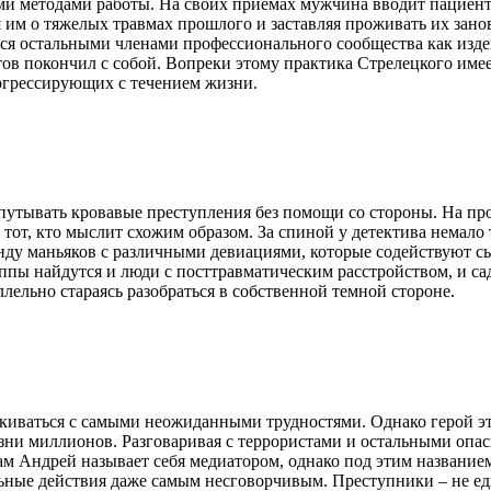
 методами работы. На своих приемах мужчина вводит пациентов
им о тяжелых травмах прошлого и заставляя проживать их занов
тся остальными членами профессионального сообщества как изде
тов покончил с собой. Вопреки этому практика Стрелецкого имеет
огрессирующих с течением жизни.
утывать кровавые преступления без помощи со стороны. На про
тот, кто мыслит схожим образом. За спиной у детектива немало
нду маньяков с различными девиациями, которые содействуют 
пы найдутся и люди с посттравматическим расстройством, и сади
ельно стараясь разобраться в собственной темной стороне.
лкиваться с самыми неожиданными трудностями. Однако герой эт
изни миллионов. Разговаривая с террористами и остальными оп
м Андрей называет себя медиатором, однако под этим название
льные действия даже самым несговорчивым. Преступники – не ед