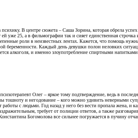
психику. В центре сюжета – Саша Зорина, которая обрела успех 
ей уже 25, а в фильмографии так и сияет единственная строчка и
епенные роли в неизвестных лентах. Кажется, что помощь нужна
анной беременности. Каждый день девушки полон неловких ситуа
ается алкоголя, и именно злоупотребление спиртными напитками
сихотерапевт Олег – яркое тому подтверждение, ведь в последн
 тошноту и негодование – кого можно удивить неверными супру
т работы с людьми. Год назад у него без вести пропала жена, и к
аздражительным, требует от полиции ответов, а также разговари
 Константина Богомолова все сильнее погружается в пучину отча