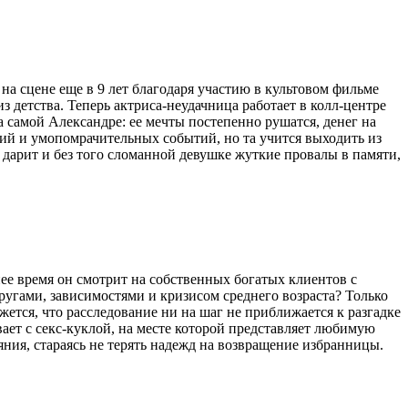
на сцене еще в 9 лет благодаря участию в культовом фильме
з детства. Теперь актриса-неудачница работает в колл-центре
 самой Александре: ее мечты постепенно рушатся, денег на
ций и умопомрачительных событий, но та учится выходить из
 дарит и без того сломанной девушке жуткие провалы в памяти,
ее время он смотрит на собственных богатых клиентов с
гами, зависимостями и кризисом среднего возраста? Только
ажется, что расследование ни на шаг не приближается к разгадке
вает с секс-куклой, на месте которой представляет любимую
яния, стараясь не терять надежд на возвращение избранницы.