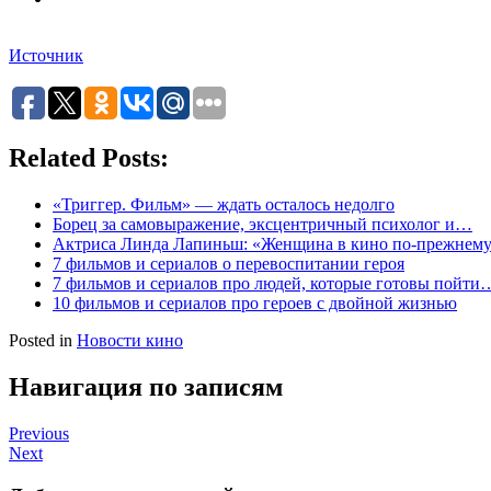
Источник
Related Posts:
«Триггер. Фильм» — ждать осталось недолго
Борец за самовыражение, эксцентричный психолог и…
Актриса Линда Лапиньш: «Женщина в кино по-прежне
7 фильмов и сериалов о перевоспитании героя
7 фильмов и сериалов про людей, которые готовы пойти
10 фильмов и сериалов про героев с двойной жизнью
Posted in
Новости кино
Навигация по записям
Previous
Next