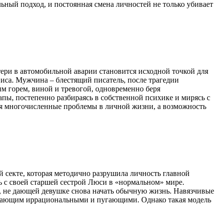
льный подход, и постоянная смена личностей не только убивает
ери в автомобильной аварии становится исходной точкой для
виса. Мужчина – блестящий писатель, после трагедии
м горем, виной и тревогой, одновременно беря
апы, постепенно разбираясь в собственной психике и мирясь с
тся многочисленные проблемы в личной жизни, а возможность
й секте, которая методично разрушила личность главной
зь с своей старшей сестрой Люси в «нормальном» мире.
 не дающей девушке снова начать обычную жизнь. Навязчивые
ружающим иррациональными и пугающими. Однако такая модель