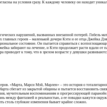
огласны на условия сразу. К каждому человеку он находит уника
огических нарушений, вызванных внезапной потерей. Гибель мат
их главных героев – маленькой дочери Кэти и ее отца Джейка Дэ
иональное состояние. Он пытается справиться с всепоглощающи
жейка забирают на лечение, и Кэти продолжает расти вдали от п
ра приводит к тому, что в зрелом возрасте у девушки развиваю
еров. «Марта, Марси Мэй, Марлен» – это история о тоталитарно
 Марта сбегает из закрытой общины и пытается восстановить свя
ния, мучительным воспоминаниям и прогрессирующей паранойе,
рань между фантазией и реальностью, а ее повадки кажутся ок
ить столь глубокие изменения бывает крайне сложно.