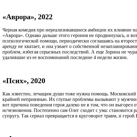
«Аврора», 2022
Черная комедия про нереализовавшиеся амбиции их влияние на 
«Аврора». Однако дальше этого героиня не продвинулась, и вот 
психологической помощи, периодически соглашаясь на второст
аренду не хватает, и она узнает о собственной незапланиров
проблем, избегая серьезных последствий. А еще Зорина не чур
удалившие из ее воспоминаний последние 4 недели жизни.
«Псих», 2020
Как известно, лечащим души тоже нужна помощь. Московский п
крайней неприязнью. Их глупые проблемы вызывают у мужчины
вот причина поведения героя далеко не в том, что он выгорел о
исчезновения. Постепенно сам Олег сходит с ума: становится р
супругу. Так сериал превращается в круговорот травм, и герой