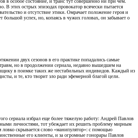
 в особое состояние, и транс тут совершенно ни при чем.
о. В этих острых эпизодах провокатор всячески пытается
вательство и отсутствие этики. Омрачает положение героя и
 большой успех, но, копаясь в чужих головах, он забывает о
тяжении двух сезонов в его практике попадались самые
 травм, но в продолжении сериала, недавно вышедшем на
сыщику в поимке таких же нестабильных индивидов. Каждый из
сты, и те, кто творит зло ради эфемерной благой цели.
ого сериала избрал еще более тяжелую работу: Андрей Павлов
асными личностями, тот убеждает их решить проблему мирным
м ловко скрывается слово «манипулятор»: с помощью
инственные его клиенты, и за огромные гонорары Павлов