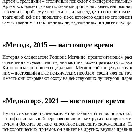
Артем Стрелецкий – столичный психолог с экспериментальными
Артем вскрывает самые потаенные триггеры людей, напоминая 
разрешить проблему человека раз и навсегда, что воспринимае
трагичный кейс из прошлого, из-за которого один из его клиен
самом главном – собственных неразрешенных потрясениях, пр
«Метод», 2015 — настоящее время
История о следователе Родионе Меглине, предпочитающем расп
отъявленные сумасшедшие, чьи мотивы может разгадать только 
Кинопоиске, он пошел еще дальше: Меглин собрал целую кома
них – настоящий атлас психических проблем: среди членов груп
Вместе они открывают охоту на действующих душегубов, паралл
«Медиатор», 2021 — настоящее время
Пути психологов и следователей заставляют специалистов ста
– профессиональный переговорщик, в чьих руках находятся ж
путем и бросить оружие, способное навредить окружающим. Са
психологических приемов он влияет на других, внушая прави