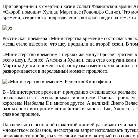
Приговоренный к смертной казни солдат Фландрской армии Ал
«Скорой помощи» Хулиан Мартинес (Родольфо Санчо). Что мож
времени, секретного подразделения, которое следит за тем, ч
Российская премьера «Министерства времени» состоялась эксклю
месяц стало известно, что шоу продлили на второй сезон. В 
«Министерство времени» с первых же минут бросает зрителя в
всего шоу). Алонсо, Амелия и Хулиан, едва став сотрудниками
Мартина Диаса и помешать французам изменить ход войны за н
разворачивается в переломный момент прошлого.
В «Министерстве времени» причудливо смешивается реальное 
познакомиться с легендарными личностями. Главная троица усп
королевы Изабеллы II и многое другое. А великий Диего Велас
разных эпох воспринимают действительность. Так, Алонсо, зас
славное прошлое.
Параллельно с основной сюжетной линией развиваются и частн
множеством соблазнов, несмотря на запрет использовать путеш
возможности пообщаться со своим сыном, который его совсем н