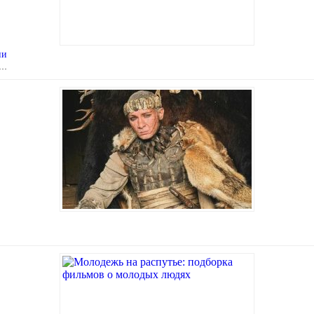
ни
 …