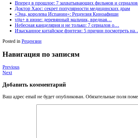
Вперед в прошлое: 7 захватывающих фильмов и сериало
Доктор Хаос: секрет популярности медицинских драм
«Эна, королева Испании»: Рецензия Киноафиши
viju+ в июне: деревянный мальчик, вредная…
Небесная канцелярия и не только: 7 сериалов о…
Изысканное китайское фэнтези: 5 причин посмотреть на
Posted in
Рецензии
Навигация по записям
Previous
Next
Добавить комментарий
Ваш адрес email не будет опубликован.
Обязательные поля пом