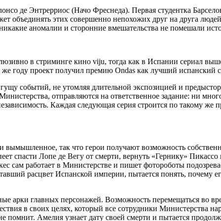
онсо де Энтрерриос (Начо Фреснеда). Первая студентка Барсело
ет объединять этих совершенно непохожих друг на друга людей
то никакие аномалии и сторонние вмешательства не помешали ист
зивно в стриминге кино viju, тогда как в Испании сериал вышел
том же году проект получил премию Ondas как лучший испанский
 гущу событий, не утомляя длительной экспозицией и предыстор
 Министерства, отправляются на ответственное задание: ни мно
езависимость. Каждая следующая серия строится по такому же п
и вымышленное, так что герои получают возможность собственн
еет спасти Лопе де Вегу от смерти, вернуть «Гернику» Пикассо
кес сам работает в Министерстве и пишет фотороботы подозревае
тавший расцвет Испанской империи, пытается понять, почему ег
ые арки главных персонажей. Возможность перемещаться во вре
ествия в своих целях, который все сотрудники Министерства на
е помнит. Амелия узнает дату своей смерти и пытается продолжи