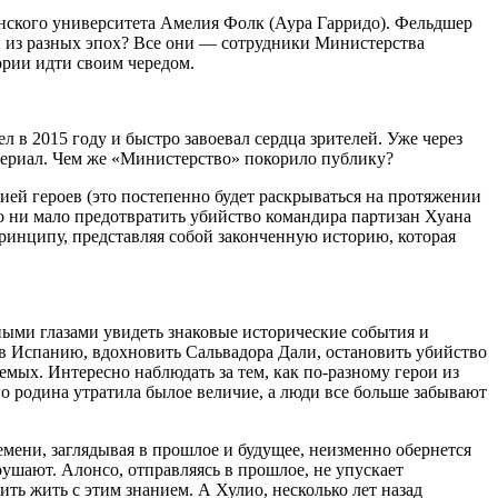
нского университета Амелия Фолк (Аура Гарридо). Фельдшер
 из разных эпох? Все они — сотрудники Министерства
ории идти своим чередом.
 в 2015 году и быстро завоевал сердца зрителей. Уже через
 сериал. Чем же «Министерство» покорило публику?
ией героев (это постепенно будет раскрываться на протяжении
го ни мало предотвратить убийство командира партизан Хуана
ринципу, представляя собой законченную историю, которая
ыми глазами увидеть знаковые исторические события и
 в Испанию, вдохновить Сальвадора Дали, остановить убийство
мых. Интересно наблюдать за тем, как по-разному герои из
о родина утратила былое величие, а люди все больше забывают
мени, заглядывая в прошлое и будущее, неизменно обернется
рушают. Алонсо, отправляясь в прошлое, не упускает
ть жить с этим знанием. А Хулио, несколько лет назад