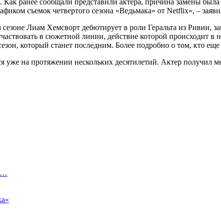
. Как ранее сообщали представили актера, причина замены была 
афиком съемок четвертого сезона «Ведьмака» от Netflix», – заяви
 сезоне Лиам Хемсворт дебютирует в роли Геральта из Ривии, з
 участвовать в сюжетной линии, действие которой происходит в
сезон, который станет последним. Более подробно о том, кто еще 
тся уже на протяжении нескольких десятилетий. Актер получил 
ь…
ка»