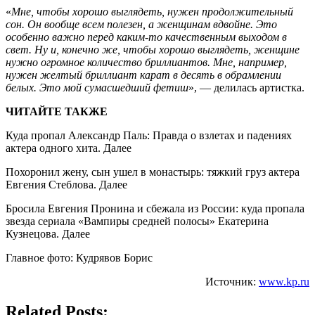
«
Мне, чтобы хорошо выглядеть, нужен продолжительный
сон. Он вообще всем полезен, а женщинам вдвойне. Это
особенно важно перед каким-то качественным выходом в
свет. Ну и, конечно же, чтобы хорошо выглядеть, женщине
нужно огромное количество бриллиантов. Мне, например,
нужен желтый бриллиант карат в десять в обрамлении
белых. Это мой сумасшедший фетиш
», — делилась артистка.
ЧИТАЙТЕ ТАКЖЕ
Куда пропал Александр Паль: Правда о взлетах и падениях
актера одного хита. Далее
Похоронил жену, сын ушел в монастырь: тяжкий груз актера
Евгения Стеблова. Далее
Бросила Евгения Пронина и сбежала из России: куда пропала
звезда сериала «Вампиры средней полосы» Екатерина
Кузнецова. Далее
Главное фото: Кудрявов Борис
Источник:
www.kp.ru
Related Posts: