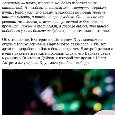
женатым — плохо, неправильно, долго избегала этих
отношений. Но любовь заставила меня свернуть с верного
пути. Потом настало время переходить на новый уровень,
что-то менять, а ничего не происходило. Он никак не мог
решить, чего хочет, а меня cтатус вечной любовницы не
прельщал. Закончив тот роман, я сделала вывод, что ничего
подобного у меня больше не будет
», — вспоминала артистка.
Об отношениях Екатерины с Дмитрием Хрусталевым не
судачил только ленивый. Пару многое связывало. Пять лет
артисты проработали бок о бок, прежде чем Дмитрий решился
начать ухаживать за Катей. Ходили слухи, что Варнава увела
мужчину у Виктории Дейчук, с которой тот прожил 10 лет.
Актриса же уверяла: Хрусталев уже был свободен.