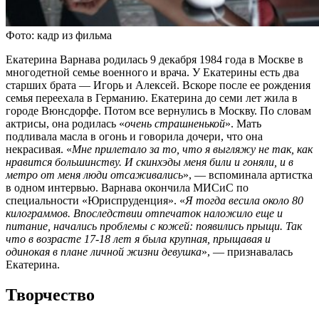
Фото: кадр из фильма
Екатерина Варнава родилась 9 декабря 1984 года в Москве в
многодетной семье военного и врача. У Екатерины есть два
старших брата — Игорь и Алексей. Вскоре после ее рождения
семья переехала в Германию. Екатерина до семи лет жила в
городе Вюнсдорфе. Потом все вернулись в Москву. По словам
актрисы, она родилась «
очень страшненькой
». Мать
подливала масла в огонь и говорила дочери, что она
некрасивая. «
Мне прилетало за то, что я выгляжу не так, как
нравится большинству. И скинхэды меня били и гоняли, и в
метро от меня люди отсаживались
», — вспоминала артистка
в одном интервью. Варнава окончила МИСиС по
специальности «Юриспруденция». «
Я тогда весила около 80
килограммов. Впоследствии отпечаток наложило еще и
питание, начались проблемы с кожей: появились прыщи. Так
что в возрасте 17-18 лет я была крупная, прыщавая и
одинокая в плане личной жизни девушка
», — признавалась
Екатерина.
Творчество