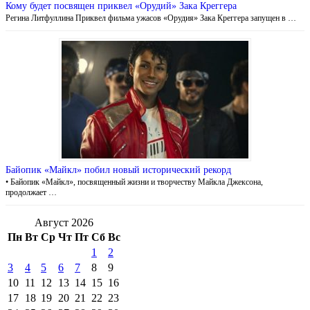
Кому будет посвящен приквел «Орудий» Зака Креггера
Регина Литфуллина Приквел фильма ужасов «Орудия» Зака Креггера запущен в …
Байопик «Майкл» побил новый исторический рекорд
• Байопик «Майкл», посвященный жизни и творчеству Майкла Джексона,
продолжает …
Август 2026
Пн
Вт
Ср
Чт
Пт
Сб
Вс
1
2
3
4
5
6
7
8
9
10
11
12
13
14
15
16
17
18
19
20
21
22
23