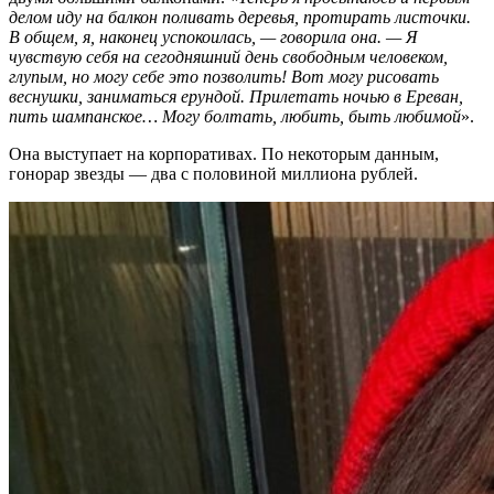
делом иду на балкон поливать деревья, протирать листочки.
В общем, я, наконец успокоилась, — говорила она. — Я
чувствую себя на сегодняшний день свободным человеком,
глупым, но могу себе это позволить! Вот могу рисовать
веснушки, заниматься ерундой. Прилетать ночью в Ереван,
пить шампанское… Могу болтать, любить, быть любимой
».
Она выступает на корпоративах. По некоторым данным,
гонорар звезды — два с половиной миллиона рублей.