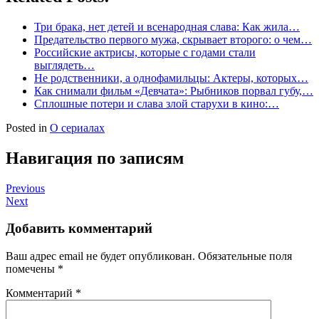
Три брака, нет детей и всенародная слава: Как жила…
Предательство первого мужа, скрывает второго: о чем…
Российские актрисы, которые с годами стали
выглядеть…
Не родственники, а однофамильцы: Актеры, которых…
Как снимали фильм «Девчата»: Рыбников порвал губу,…
Сплошные потери и слава злой старухи в кино:…
Posted in
О сериалах
Навигация по записям
Previous
Next
Добавить комментарий
Ваш адрес email не будет опубликован.
Обязательные поля
помечены
*
Комментарий
*