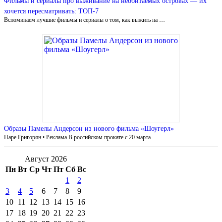
Фильмы и сериалы про выживание на необитаемых островах — их
хочется пересматривать: ТОП-7
Вспоминаем лучшие фильмы и сериалы о том, как выжить на …
Образы Памелы Андерсон из нового фильма «Шоугерл»
Наре Григорян • Реклама В российском прокате с 20 марта …
Август 2026
Пн
Вт
Ср
Чт
Пт
Сб
Вс
1
2
3
4
5
6
7
8
9
10
11
12
13
14
15
16
17
18
19
20
21
22
23