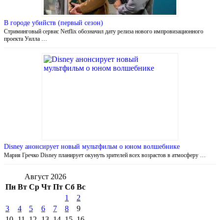
В городе убийств (первый сезон)
Стриминговый сервис Netflix обозначил дату релиза нового импровизационного
проекта Уилла …
Disney анонсирует новый мультфильм о юном волшебнике
Мария Гречко Disney планирует окунуть зрителей всех возрастов в атмосферу …
Август 2026
Пн
Вт
Ср
Чт
Пт
Сб
Вс
1
2
3
4
5
6
7
8
9
10
11
12
13
14
15
16