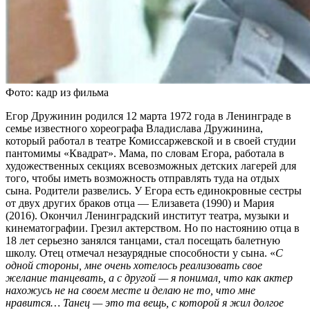
Фото: кадр из фильма
Егор Дружинин родился 12 марта 1972 года в Ленинграде в
семье известного хореографа Владислава Дружинина,
который работал в театре Комиссаржевской и в своей студии
пантомимы «Квадрат». Мама, по словам Егора, работала в
художественных секциях всевозможных детских лагерей для
того, чтобы иметь возможность отправлять туда на отдых
сына. Родители развелись. У Егора есть единокровные сестры
от двух других браков отца — Елизавета (1990) и Мария
(2016). Окончил Ленинградский институт театра, музыки и
кинематографии. Грезил актерством. Но по настоянию отца в
18 лет серьезно занялся танцами, стал посещать балетную
школу. Отец отмечал незаурядные способности у сына. «
С
одной стороны, мне очень хотелось реализовать свое
желание танцевать, а с другой — я понимал, что как актер
нахожусь не на своем месте и делаю не то, что мне
нравится… Танец — это та вещь, с которой я жил долгое