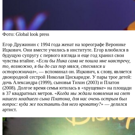
Фото: Global look press
Егор Дружинин с 1994 года женат на хореографе Веронике
Ицкович. Они вместе учились в институте. Егор влюбился в
будущую супругу с первого взгляда и еще год хранил свои
чувства втайне. «
Если бы Ника сама не пошла мне навстречу,
то, возможно, я бы до сих пор мялся, стеснялся и
осторожничал
», — вспоминал он. Ицкович, к слову, является
двоюродной сестрой Николая Цискаридзе. У пары трое детей:
дочь Александра (1999), сыновья Тихон (2003) и Платон
(2008). Долгое время семья ютилась в «хрущевке» на площади
в 37 квадратных метров. «
Когда мы ждали появления на свет
нашего младшего сына Платона, для нас очень острым был
вопрос: куда же поставить для него кроватку?
» — делился
артист.