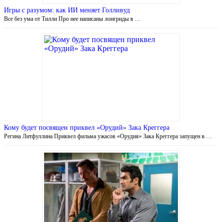
Игры с разумом: как ИИ меняет Голливуд
Все без ума от Тилли Про нее написаны лонгриды в …
Кому будет посвящен приквел «Орудий» Зака Креггера
Регина Литфуллина Приквел фильма ужасов «Орудия» Зака Креггера запущен в …