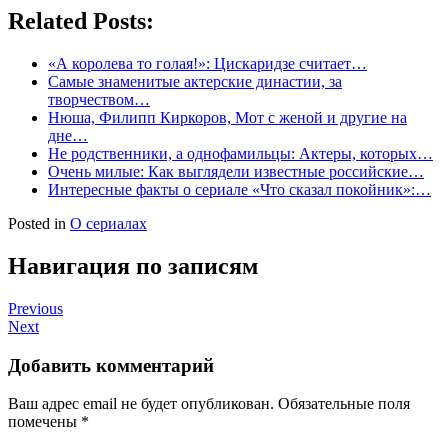
Related Posts:
«А королева то голая!»: Цискаридзе считает…
Самые знаменитые актерские династии, за
творчеством…
Нюша, Филипп Киркоров, Мот с женой и другие на
дне…
Не родственники, а однофамильцы: Актеры, которых…
Очень милые: Как выглядели известные российские…
Интересные факты о сериале «Что сказал покойник»:…
Posted in
О сериалах
Навигация по записям
Previous
Next
Добавить комментарий
Ваш адрес email не будет опубликован.
Обязательные поля
помечены
*