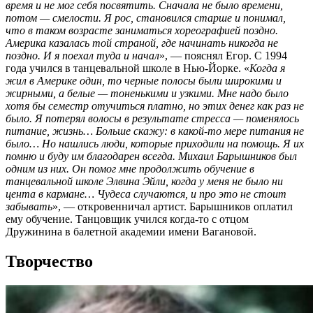
время и не мог себя посвятить. Сначала не было времени,
потом — смелости. Я рос, становился старше и понимал,
что в таком возрасте заниматься хореографией поздно.
Америка казалась той страной, где начинать никогда не
поздно. И я поехал туда и начал
», — пояснял Егор. С 1994
года учился в танцевальной школе в Нью-Йорке. «
Когда я
жил в Америке один, то черные полосы были широкими и
жирными, а белые — тоненькими и узкими. Мне надо было
хотя бы семестр отучиться платно, но этих денег как раз не
было. Я потерял волосы в результате стресса — поменялось
питание, жизнь… Больше скажу: в какой-то мере питания не
было… Но нашлись люди, которые приходили на помощь. Я их
помню и буду им благодарен всегда. Михаил Барышников был
одним из них. Он помог мне продолжить обучение в
танцевальной школе Элвина Эйли, когда у меня не было ни
цента в кармане… Чудеса случаются, и про это не стоит
забывать
», — откровенничал артист. Барышников оплатил
ему обучение. Танцовщик учился когда-то с отцом
Дружинина в балетной академии имени Вагановой.
Творчество