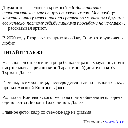
Дружинин — человек скромный. «
Я достаточно
непритязателен, мне не нужно золотых гор. Мне вообще
кажется, что у меня и так по сравнению со многими другими
все неплохо, поэтому судьбу лишними просьбами не искушаю
»,
— рассказывал артист.
В 2020 году Егор взял из приюта собаку Тору, которую очень
любит.
ЧИТАЙТЕ ТАКЖЕ
Названа в честь богини, три ребенка от разных мужчин, почти
смертельная авария по вине Тарантино: Удивительная Ума
Турман. Далее
Измены, психбольница, шестеро детей и жена-гимнастка: куда
пропал Алексей Кортнев. Далее
Родила от Кончаловского, мечтала с ним обвенчаться: горечь
одиночества Любови Толкалиной. Далее
Главное фото: кадр со съемок/кадр из фильма
Источник:
www.kp.ru