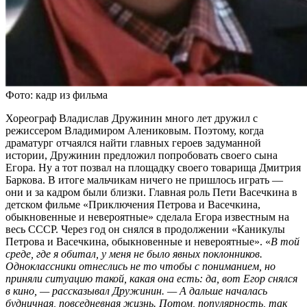
Фото: кадр из фильма
Хореограф Владислав Дружинин много лет дружил с
режиссером Владимиром Алениковым. Поэтому, когда
драматург отчаялся найти главных героев задуманной
истории, Дружинин предложил попробовать своего сына
Егора. Ну а тот позвал на площадку своего товарища Дмитрия
Баркова. В итоге мальчикам ничего не пришлось играть —
они и за кадром были близки. Главная роль Пети Васечкина в
детском фильме «Приключения Петрова и Васечкина,
обыкновенные и невероятные» сделала Егора известным на
весь СССР. Через год он снялся в продолжении «Каникулы
Петрова и Васечкина, обыкновенные и невероятные». «
В той
среде, где я обитал, у меня не было явных поклонников.
Одноклассники отнеслись не то чтобы с пониманием, но
приняли ситуацию такой, какая она есть: да, вот Егор снялся
в кино, — рассказывал Дружинин. — А дальше началась
будничная, повседневная жизнь. Потом, популярность, так