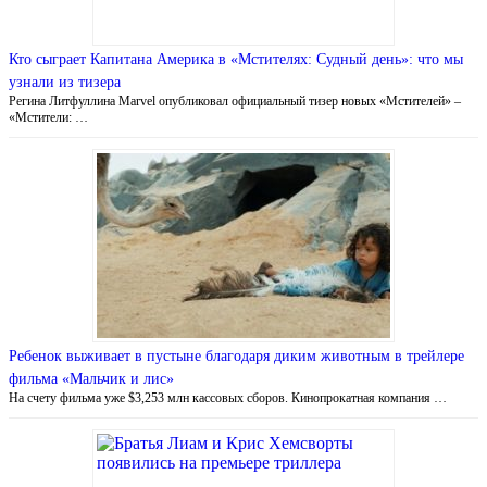
Кто сыграет Капитана Америка в «Мстителях: Cудный день»: что мы
узнали из тизера
Регина Литфуллина Marvel опубликовал официальный тизер новых «Мстителей» –
«Мстители: …
Ребенок выживает в пустыне благодаря диким животным в трейлере
фильма «Мальчик и лис»
На счету фильма уже $3,253 млн кассовых сборов. Кинопрокатная компания …