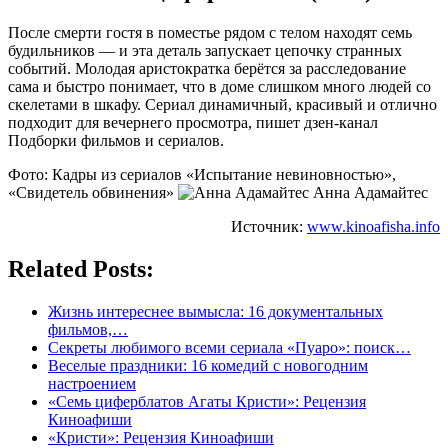
После смерти гостя в поместье рядом с телом находят семь
будильников — и эта деталь запускает цепочку странных
событий. Молодая аристократка берётся за расследование
сама и быстро понимает, что в доме слишком много людей со
скелетами в шкафу. Сериал динамичный, красивый и отлично
подходит для вечернего просмотра, пишет дзен-канал
Подборки фильмов и сериалов.
Фото: Кадры из сериалов «Испытание невиновностью»,
«Свидетель обвинения»
Анна Адамайтес
Источник:
www.kinoafisha.info
Related Posts:
Жизнь интереснее вымысла: 16 документальных
фильмов,…
Секреты любимого всеми сериала «Пуаро»: поиск…
Веселые праздники: 16 комедий с новогодним
настроением
«Семь циферблатов Агаты Кристи»: Рецензия
Киноафиши
«Кристи»: Рецензия Киноафиши