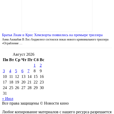
Братья Лиам и Крис Хемсворты появились на премьере триллера
Анна Акишбая В Лос-Анджелесе состоялся показ нового криминального триллера
«Ограбление …
Август 2026
Пн
Вт
Ср
Чт
Пт
Сб
Вс
1
2
3
4
5
6
7
8
9
10
11
12
13
14
15
16
17
18
19
20
21
22
23
24
25
26
27
28
29
30
31
« Июл
Все права защищены © Новости кино
Любое копирование материалов с нашего ресурса разрешается