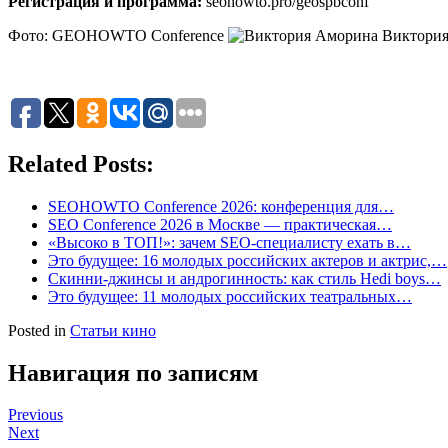
Регистрация и программа:
seohowto.pro/geospbconf
Фото: GEOHOWTO Conference
Виктория
Related Posts:
SEOHOWTO Conference 2026: конференция для…
SEO Conference 2026 в Москве — практическая…
«Высоко в ТОП!»: зачем SEO-специалисту ехать в…
Это будущее: 16 молодых российских актеров и актрис,…
Скинни-джинсы и андрогинность: как стиль Hedi boys…
Это будущее: 11 молодых российских театральных…
Posted in
Статьи кино
Навигация по записям
Previous
Next