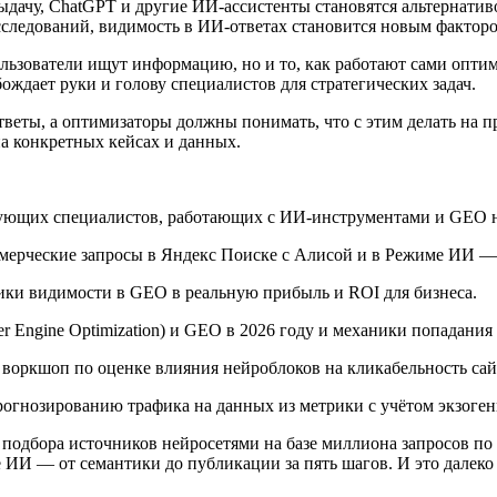
дачу, ChatGPT и другие ИИ-ассистенты становятся альтернатив
сследований, видимость в ИИ-ответах становится новым фактор
пользователи ищут информацию, но и то, как работают сами опт
ждает руки и голову специалистов для стратегических задач.
тветы, а оптимизаторы должны понимать, что с этим делать на п
на конкретных кейсах и данных.
ующих специалистов, работающих с ИИ-инструментами и GEO н
ерческие запросы в Яндекс Поиске с Алисой и в Режиме ИИ — к
трики видимости в GEO в реальную прибыль и ROI для бизнеса.
 Engine Optimization) и GEO в 2026 году и механики попадания
оркшоп по оценке влияния нейроблоков на кликабельность сай
огнозированию трафика на данных из метрики с учётом экзоген
 подбора источников нейросетями на базе миллиона запросов по
зе ИИ — от семантики до публикации за пять шагов. И это дале