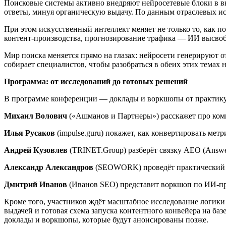
Поисковые системы активно внедряют нейросетевые блоки в вы
ответы, минуя органическую выдачу. По данным отраслевых и
При этом искусственный интеллект меняет не только то, как 
контент-производства, прогнозирование трафика — ИИ высвобо
Мир поиска меняется прямо на глазах: нейросети генерируют о
собирает специалистов, чтобы разобраться в обеих этих темах 
Программа: от исследований до готовых решений
В программе конференции — доклады и воркшопы от практик
Михаил Волович
(«Ашманов и Партнеры») расскажет про комм
Илья Русаков
(impulse.guru) покажет, как конвертировать ме
Андрей Кузовлев
(TRINET.Group) разберёт связку AEO (Answer
Александр Александров
(SEOWORK) проведёт практический в
Дмитрий Иванов
(Иванов SEO) представит воркшоп по ИИ-пр
Кроме того, участников ждёт масштабное исследование логики
выдачей и готовая схема запуска контентного конвейера на ба
доклады и воркшопы, которые будут анонсированы позже.