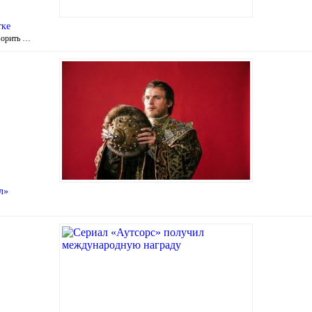
тке
ворить …
л»