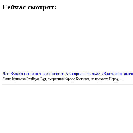
Сейчас смотрят:
Лео Вудалл исполнит роль нового Арагорна в фильме «Властелин коле
Лиана Кушхова Элайджа Вуд, сыгравший Фродо Бэггинса, на подкасте Happy, …