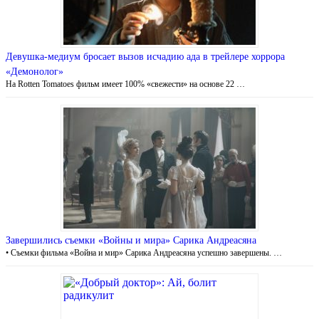
Девушка-медиум бросает вызов исчадию ада в трейлере хоррора
«Демонолог»
На Rotten Tomatoes фильм имеет 100% «свежести» на основе 22 …
Завершились съемки «Войны и мира» Сарика Андреасяна
• Съемки фильма «Война и мир» Сарика Андреасяна успешно завершены. …