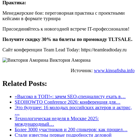
Практика:
Менеджерские бои: переговорная практика с проектными
кейсами в формате турнира
Присоединяйтесь к новогодней встрече IT-профессионалов!
Получите скидку
30
% на билеты по промокоду TLT
SALE
.
Сайт конференции Team Lead Today: https://teamleadtoday.ru
Виктория Аморина
Источник:
www.kinoafisha.info
Related Posts:
«Высоко в ТОП!»: зачем SEO-специалисту ехать в…
SEOHOWTO Conference 2026: конференция для…
Это будущее: 16 молодых российских актеров и актрис,
…
Технологическая неделя в Москве 2025:
международный…
Более 3000 участников и 200 спикеров: как прошел…
Стали известны первые подробности деловой