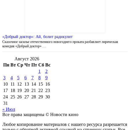
«Добрый доктор»: Ай, болит радикулит
Сказочное засилье отечественного новогоднего проката разбавляет лирическая
комедия «Добрый доктор» …
Август 2026
Пн
Вт
Ср
Чт
Пт
Сб
Вс
1
2
3
4
5
6
7
8
9
10
11
12
13
14
15
16
17
18
19
20
21
22
23
24
25
26
27
28
29
30
31
« Июл
Все права защищены © Новости кино
Любое копирование материалов с нашего ресурса разрешается
только с обратной активной ссылкой на страницу статьи. Все