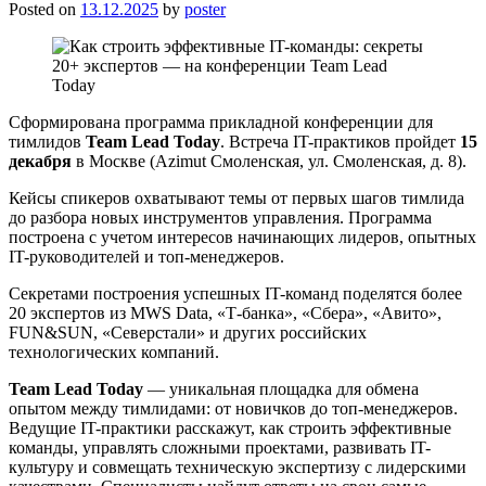
Posted on
13.12.2025
by
poster
Сформирована программа прикладной конференции для
тимлидов
Team Lead Today
. Встреча IT-практиков пройдет
15
декабря
в Москве (Azimut Смоленская, ул. Смоленская, д. 8).
Кейсы спикеров охватывают темы от первых шагов тимлида
до разбора новых инструментов управления. Программа
построена с учетом интересов начинающих лидеров, опытных
IT-руководителей и топ-менеджеров.
Секретами построения успешных IT-команд поделятся более
20 экспертов из MWS Data, «Т-банка», «Сбера», «Авито»,
FUN&SUN, «Северстали» и других российских
технологических компаний.
Team Lead Today
— уникальная площадка для обмена
опытом между тимлидами: от новичков до топ-менеджеров.
Ведущие IT-практики расскажут, как строить эффективные
команды, управлять сложными проектами, развивать IT-
культуру и совмещать техническую экспертизу с лидерскими