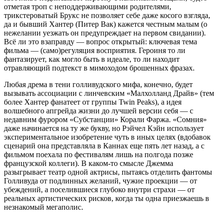
отметая троп с неподдерживающими родителями,
трикстероватый Брукс не позволяет себе даже косого взгляда,
да и бывший Хантер (Питер Вак) кажется честным малым (о
нежелании уезжать он предупреждает на первом свидании).
Всё ли это взаправду — вопрос открытый: ключевая тема
фильма — (само)регуляция восприятия. Героиня то ли
фантазирует, как могло быть в идеале, то ли находит
отравляющий подтекст в мимоходом брошенных фразах.
Любая дрема в тени голливудского мифа, конечно, будет
вызывать ассоциации с линчевским «Малхолланд Драйв» (тем
более Хантер фанатеет от группы Twin Peaks), а идея
волшебного апгрейда жизни до лучшей версии себя — с
недавним фурором «Субстанции» Корали Фаржа. «Сомния»
даже начинается на ту же букву, но Рэйчел Кэйн использует
экспериментальное изобретение чуть в иных целях (вдобавок
сценарий она представляла в Каннах еще пять лет назад, а с
фильмом поехала по фестивалям лишь на полгода позже
французской коллеги). В каком-то смысле Джемма
разыгрывает театр одной актрисы, пытаясь отделить фантомы
Голливуда от подлинных желаний, чужие проекции — от
убеждений, а поселившиеся глубоко внутри страхи — от
реальных артистических рисков, когда ты одна приезжаешь в
незнакомый мегаполис.