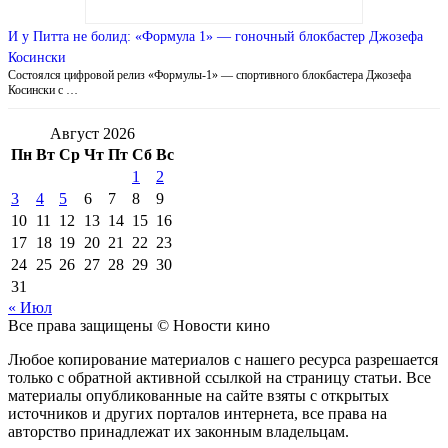
И у Питта не болид: «Формула 1» — гоночный блокбастер Джозефа
Косински
Состоялся цифровой релиз «Формулы-1» — спортивного блокбастера Джозефа
Косински с …
Август 2026
Пн
Вт
Ср
Чт
Пт
Сб
Вс
1
2
3
4
5
6
7
8
9
10
11
12
13
14
15
16
17
18
19
20
21
22
23
24
25
26
27
28
29
30
31
« Июл
Все права защищены © Новости кино
Любое копирование материалов с нашего ресурса разрешается
только с обратной активной ссылкой на страницу статьи. Все
материалы опубликованные на сайте взяты с открытых
источников и других порталов интернета, все права на
авторство принадлежат их законным владельцам.