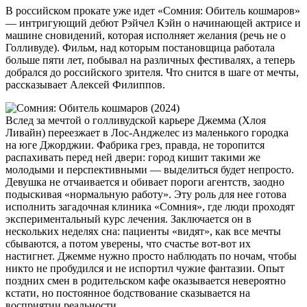
В российском прокате уже идет «Сомния: Обитель кошмаров»
— интригующий дебют Рэйчел Кэйн о начинающей актрисе и
машине сновидений, которая исполняет желания (речь не о
Голливуде). Фильм, над которым постановщица работала
больше пяти лет, побывал на различных фестивалях, а теперь
добрался до российского зрителя. Что снится в шаге от мечты,
рассказывает Алексей Филиппов.
Вслед за мечтой о голливудской карьере Джемма (Хлоя
Ливайн) переезжает в Лос-Анджелес из маленького городка
на юге Джорджии. Фабрика грез, правда, не торопится
распахивать перед ней двери: город кишит такими же
молодыми и перспективными — выделиться будет непросто.
Девушка не отчаивается и обивает пороги агентств, заодно
подыскивая «нормальную работу». Эту роль для нее готова
исполнить загадочная клиника «Сомния», где люди проходят
экспериментальный курс лечения. Заключается он в
нескольких неделях сна: пациенты «видят», как все мечты
сбываются, а потом уверены, что счастье вот-вот их
настигнет. Джемме нужно просто наблюдать по ночам, чтобы
никто не пробудился и не испортил чужие фантазии. Опыт
поздних смен в родительском кафе оказывается невероятно
кстати, но постоянное бодствование сказывается на
восприятии реальности.