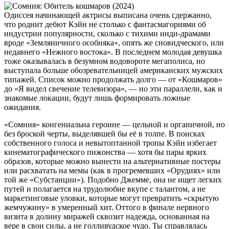
Одиссея начинающей актрисы выписана очень сдержанно,
что роднит дебют Кэйн не столько с фантасмагориями об
индустрии популярности, сколько с тихими инди-драмами
вроде «Земляничного особняка», опять же сновидческого, или
недавнего «Нежного востока». В последнем молодая девушка
тоже оказывалась в безумном водовороте мегаполиса, но
выступала больше обозревательницей американских мужских
типажей. Список можно продолжать долго — от «Кошмаров»
до «Я видел свечение телевизора», — но эти параллели, как и
знакомые локации, будут лишь формировать ложные
ожидания.
«Сомния» конгениальна героине — цельной и органичной, но
без броской черты, выделявшей бы её в толпе. В поисках
собственного голоса и невытоптанной тропы Кэйн избегает
кинематографического пижонства — хотя бы пары ярких
образов, которые можно вынести на альтернативные постеры
или расхватать на мемы (как в прогремевших «Орудиях» или
той же «Субстанции»). Подобно Джемме, она не ищет легких
путей и полагается на трудолюбие вкупе с талантом, а не
маркетинговые уловки, которые могут превратить «скрытую
жемчужину» в умеренный хит. Оттого в финале нервного
визита в долину миражей сквозит надежда, основанная на
вере в свои силы, а не голливудское чудо. Ты справлялась