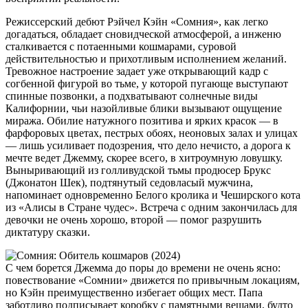
Режиссерский дебют Рэйчел Кэйн «Сомния», как легко
догадаться, обладает сновидческой атмосферой, а инженю
сталкивается с потаенными кошмарами, суровой
действительностью и прихотливым исполнением желаний.
Тревожное настроение задает уже открывающий кадр с
согбенной фигурой во тьме, у которой пугающе выступают
спинные позвонки, а подхватывают солнечные виды
Калифорнии, чьи назойливые блики вызывают ощущение
миража. Обилие натужного позитива и ярких красок — в
фарфоровых цветах, пестрых обоях, неоновых залах и улицах
— лишь усиливает подозрения, что дело нечисто, а дорога к
мечте ведет Джемму, скорее всего, в хитроумную ловушку.
Выныривающий из голливудской тьмы продюсер Брукс
(Джонатон Шек), подтянутый седовласый мужчина,
напоминает одновременно Белого кролика и Чеширского кота
из «Алисы в Стране чудес». Встреча с одним закончилась для
девочки не очень хорошо, второй — помог разрушить
диктатуру сказки.
С чем борется Джемма до поры до времени не очень ясно:
повествование «Сомнии» движется по привычным локациям,
но Кэйн преимущественно избегает общих мест. Папа
заботливо подписывает коробку с памятными вещами, будто