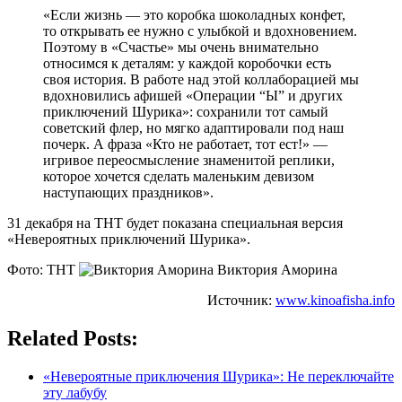
«Если жизнь — это коробка шоколадных конфет,
то открывать ее нужно с улыбкой и вдохновением.
Поэтому в «Счастье» мы очень внимательно
относимся к деталям: у каждой коробочки есть
своя история. В работе над этой коллаборацией мы
вдохновились афишей «Операции “Ы” и других
приключений Шурика»: сохранили тот самый
советский флер, но мягко адаптировали под наш
почерк. А фраза «Кто не работает, тот ест!» —
игривое переосмысление знаменитой реплики,
которое хочется сделать маленьким девизом
наступающих праздников».
31 декабря на ТНТ будет показана специальная версия
«Невероятных приключений Шурика».
Фото: ТНТ
Виктория Аморина
Источник:
www.kinoafisha.info
Related Posts:
«Невероятные приключения Шурика»: Не переключайте
эту лабубу