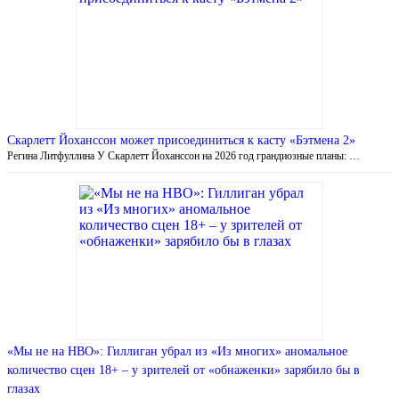
Скарлетт Йоханссон может присоединиться к касту «Бэтмена 2»
Регина Литфуллина У Скарлетт Йоханссон на 2026 год грандиозные планы: …
«Мы не на НВО»: Гиллиган убрал из «Из многих» аномальное
количество сцен 18+ – у зрителей от «обнаженки» зарябило бы в
глазах