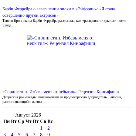
Барби Феррейра о завершении эпохи в «Эйфории»: «Я стала
совершенно другой актрисой»
Таисия Бронникова Барби Феррейра рассказала, как «расправляет крылья» после
ухода …
«Спрингстин. Избавь меня от небытия»: Рецензия Киноафиши
Депрессия рок-звезды, помноженная на продюсерскую добродетель. Байопик,
рассказывающий о жизни …
Август 2026
Пн
Вт
Ср
Чт
Пт
Сб
Вс
1
2
3
4
5
6
7
8
9