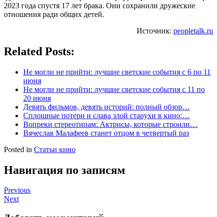
2023 года спустя 17 лет брака. Они сохранили дружеские
отношения ради общих детей.
Источник:
peopletalk.ru
Related Posts:
Не могли не прийти: лучшие светские события с 6 по 11
июня
Не могли не прийти: лучшие светские события с 11 по
20 июня
Девять фильмов, девять историй: полный обзор…
Сплошные потери и слава злой старухи в кино:…
Вопреки стереотипам: Актрисы, которые строили…
Вячеслав Малафеев станет отцом в четвертый раз
Posted in
Статьи кино
Навигация по записям
Previous
Next