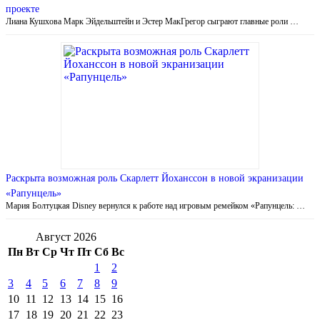
проекте
Лиана Кушхова Марк Эйдельштейн и Эстер МакГрегор сыграют главные роли …
Раскрыта возможная роль Скарлетт Йоханссон в новой экранизации
«Рапунцель»
Мария Болтуцкая Disney вернулся к работе над игровым ремейком «Рапунцель: …
Август 2026
Пн
Вт
Ср
Чт
Пт
Сб
Вс
1
2
3
4
5
6
7
8
9
10
11
12
13
14
15
16
17
18
19
20
21
22
23