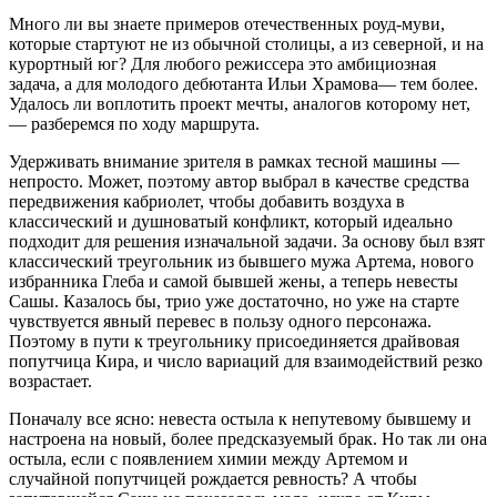
Много ли вы знаете примеров отечественных роуд-муви,
которые стартуют не из обычной столицы, а из северной, и на
курортный юг? Для любого режиссера это амбициозная
задача, а для молодого дебютанта Ильи Храмова— тем более.
Удалось ли воплотить проект мечты, аналогов которому нет,
— разберемся по ходу маршрута.
Удерживать внимание зрителя в рамках тесной машины —
непросто. Может, поэтому автор выбрал в качестве средства
передвижения кабриолет, чтобы добавить воздуха в
классический и душноватый конфликт, который идеально
подходит для решения изначальной задачи. За основу был взят
классический треугольник из бывшего мужа Артема, нового
избранника Глеба и самой бывшей жены, а теперь невесты
Сашы. Казалось бы, трио уже достаточно, но уже на старте
чувствуется явный перевес в пользу одного персонажа.
Поэтому в пути к треугольнику присоединяется драйвовая
попутчица Кира, и число вариаций для взаимодействий резко
возрастает.
Поначалу все ясно: невеста остыла к непутевому бывшему и
настроена на новый, более предсказуемый брак. Но так ли она
остыла, если с появлением химии между Артемом и
случайной попутчицей рождается ревность? А чтобы