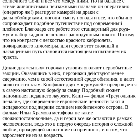
солнечного Сочи и все что между ними. Но на балансе с
этими живописными пейзажными планами он оперативно
(оператор же!) реагирует камерой на драки с
дальнобойщиками, погони, смену погоды и все, что обычно
сопровождает подобное путешествие под современный
плейлист. Благодаря его работе этот стандартный для роуд-
муви набор кадров не оставит равнодушным никого. Потому
что на контрасте с легкостью красного кабриолета,
пожирающего километры, для героев этот сложный и
насыщенный путь становится настоящим испытанием их
чувств.
Дикие для «сытых» горожан условия оголяют первобытные
эмоции. Оказавшись в них, персонажи действуют менее
сдержанно, чем в своей естественной среде обитания, и дают
волю инстинктам. Конфликт двух «недомужей» превращается
в самую настоящую борьбу за самку. Подобный сюжет
напоминает недавнего лауреата Канн — фильм «Треугольник
печали», где современные европейские ценности тают и
испаряются под жарким солнцем необитаемого острова. В
фильме Ильи Храмова метафоры не такие
сложнопостановочные, да и герои все же остаются в рамках
человечности, ведь это в первую очередь история о сложной
любви, проходящей испытание на прочность, и о том, что
взрослеют не из-за возраста.