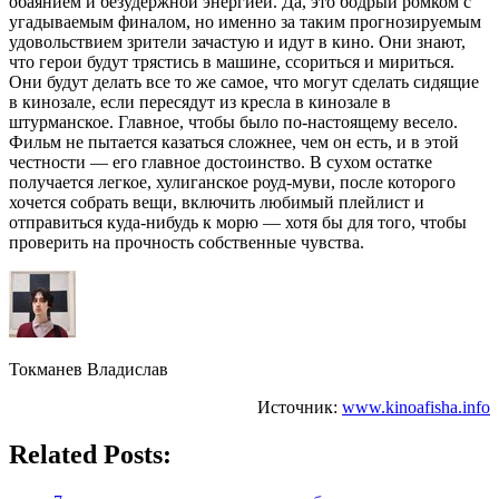
обаянием и безудержной энергией. Да, это бодрый ромком с
угадываемым финалом, но именно за таким прогнозируемым
удовольствием зрители зачастую и идут в кино. Они знают,
что герои будут трястись в машине, ссориться и мириться.
Они будут делать все то же самое, что могут сделать сидящие
в кинозале, если пересядут из кресла в кинозале в
штурманское. Главное, чтобы было по-настоящему весело.
Фильм не пытается казаться сложнее, чем он есть, и в этой
честности — его главное достоинство. В сухом остатке
получается легкое, хулиганское роуд-муви, после которого
хочется собрать вещи, включить любимый плейлист и
отправиться куда-нибудь к морю — хотя бы для того, чтобы
проверить на прочность собственные чувства.
Токманев Владислав
Источник:
www.kinoafisha.info
Related Posts: