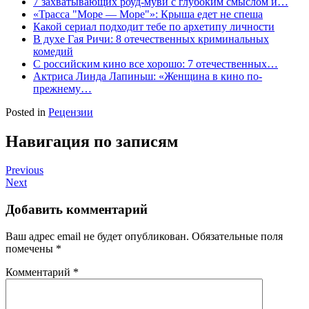
7 захватывающих роуд-муви с глубоким смыслом и…
«Трасса "Море — Море"»: Крыша едет не спеша
Какой сериал подходит тебе по архетипу личности
В духе Гая Ричи: 8 отечественных криминальных
комедий
С российским кино все хорошо: 7 отечественных…
Актриса Линда Лапиньш: «Женщина в кино по-
прежнему…
Posted in
Рецензии
Навигация по записям
Previous
Next
Добавить комментарий
Ваш адрес email не будет опубликован.
Обязательные поля
помечены
*
Комментарий
*