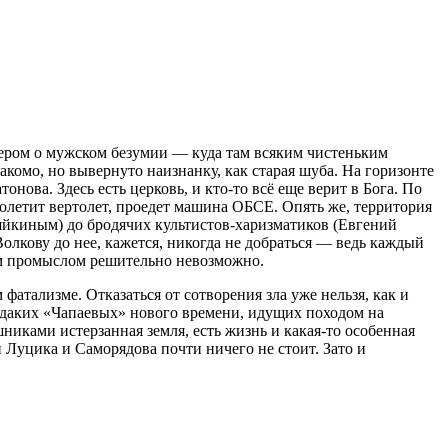
лером о мужском безумии — куда там всяким чистеньким
комо, но вывернуто наизнанку, как старая шуба. На горизонте
ова. Здесь есть церковь, и кто-то всё еще верит в Бога. По
олетит вертолет, проедет машина ОБСЕ. Опять же, территория
дяйкиным) до бродячих культистов-харизматиков (Евгений
олкову до нее, кажется, никогда не добраться — ведь каждый
ым промыслом решительно невозможно.
атализме. Отказаться от сотворения зла уже нельзя, как и
 эдаких «Чапаевых» нового времени, идущих походом на
никами истерзанная земля, есть жизнь и какая-то особенная
и Луцика и Саморядова почти ничего не стоит. Зато и