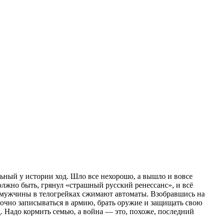
ьный у истории ход. Шло все нехорошо, а вышло и вовсе
олжно быть, грянул «страшный русский ренессанс», и всё
е мужчины в телогрейках сжимают автоматы. Взобравшись на
срочно записываться в армию, брать оружие и защищать свою
д. Надо кормить семью, а война — это, похоже, последний