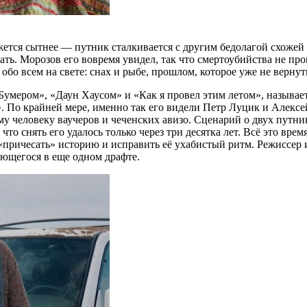
жется сытнее — путник сталкивается с другим бедолагой схожей
ать. Морозов его вовремя увидел, так что смертоубийства не пр
обо всем на свете: снах и рыбе, прошлом, которое уже не вернут
умером», «Даун Хаусом» и «Как я провел этим летом», называет
 По крайней мере, именно так его видели Петр Луцик и Алексе
у человеку ваучеров и чеченских авизо. Сценарий о двух путни
что снять его удалось только через три десятка лет. Всё это вр
«причесать» историю и исправить её ухабистый ритм. Режиссер и
ающегося в еще одном драфте.