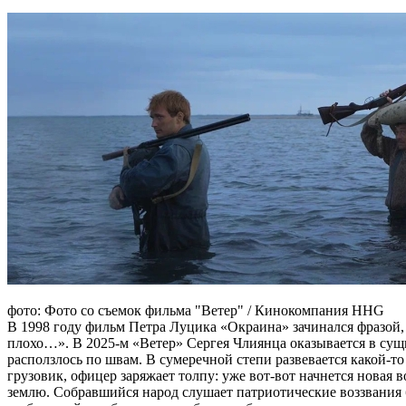
фото: Фото со съемок фильма "Ветер" / Кинокомпания HHG
В 1998 году фильм Петра Луцика «Окраина» зачинался фразой,
плохо…». В 2025-м «Ветер» Сергея Члиянца оказывается в сущно
расползлось по швам. В сумеречной степи развевается какой-
грузовик, офицер заряжает толпу: уже вот-вот начнется новая 
землю. Собравшийся народ слушает патриотические воззвания б