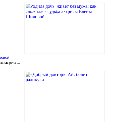
ловой
лавила роль …