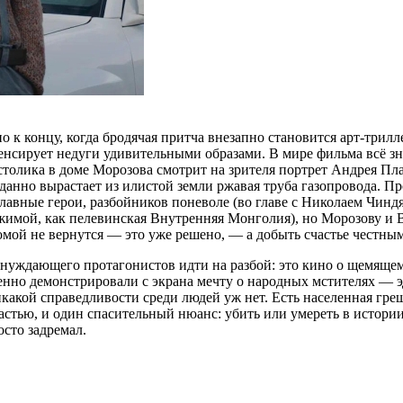
 к концу, когда бродячая притча внезапно становится арт-трил
нсирует недуги удивительными образами. В мире фильма всё зна
лика в доме Морозова смотрит на зрителя портрет Андрея Платон
анно вырастает из илистой земли ржавая труба газопровода. Пр
главные герои, разбойников поневоле (во главе с Николаем Чин
жимой, как пелевинская Внутренняя Монголия), но Морозову и В
омой не вернутся — это уже решено, — а добыть счастье честн
нуждающего протагонистов идти на разбой: это кино о щемящем ф
менно демонстрировали с экрана мечту о народных мстителях —
какой справедливости среди людей уж нет. Есть населенная греш
частью, и один спасительный нюанс: убить или умереть в истори
осто задремал.