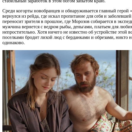
стабильный заработок в этом богом забытом краю.
Среди когорты новобранцев и обнаруживается главный герой 
вернулся из рейда, где искал пропитание для себя и заболевше
переносит зрителя в прошлое, где Морозов собирается в экспеди
мужчина вернется с ведром рыбы, деньгами, платьем для любим
непростительно. Хотя ничего не известно об устройстве этой в
поселками бродит лихой люд с берданками и обрезами, никто 
одинаково.