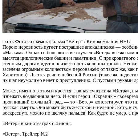
фото: Фото со съемок фильма "Ветер" / Кинокомпания HHG
Порою неровность пугает пострашнее апокалипсиса — особенно
«Маякам». Однако в большинстве случаев «Ветер» всё же компе
высятся циклопические башни и памятники. С прикроватного сто
степным дорогам идут в неизвестность колонны танков. Неожид
заселена огромным количеством персонажей: от таких же, как 
Харитонов). Льются речи о небесной России (такое же недости
их шаг неумолимо ведет к преступлению. С пустыми руками д
Может, именно в этом и кроется главная суперсила «Ветра», вы
избежать воздаяния за него. И если герои «Окраины» своевре
прогнивший стольный град, — то «Ветер» констатирует, что ни
русская смерть. Она может быть жестокой и нелепой. Есть, к с
воскреснуть можно по щелчку пальцев. Как будто не умер, а пр
«Ветер» в кинотеатрах с 4 июня.
«Ветер». Трейлер №2