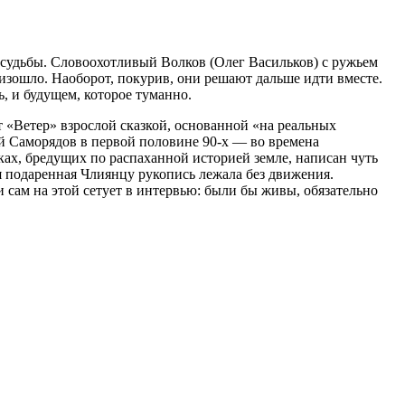
 судьбы. Словоохотливый Волков (Олег Васильков) с ружьем
оизошло. Наоборот, покурив, они решают дальше идти вместе.
ь, и будущем, которое туманно.
 «Ветер» взрослой сказкой, основанной «на реальных
й Саморядов в первой половине 90-х — во времена
ках, бредущих по распаханной историей земле, написан чуть
емя подаренная Члиянцу рукопись лежала без движения.
 сам на этой сетует в интервью: были бы живы, обязательно