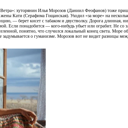
«Ветра»: хуторянин Илья Морозов (Даниил Феофанов) тоже прише
й жены Кати (Серафима Гощанская). Уходил «за море» на несколь
цию, — берет кисет с табаком и двустволку. Дорога длинная, ник
ой. Если понадобится — кого-нибудь убьет или ограбит. Не со з
селенной, понятно, что случился локальный конец света. Море о
не задумывается о гуманизме. Морозов вот не видит разницы ме