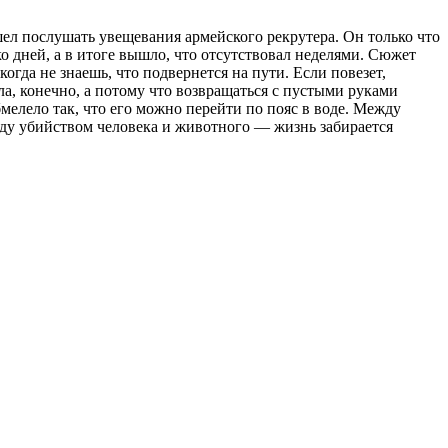
л послушать увещевания армейского рекрутера. Он только что
ко дней, а в итоге вышло, что отсутствовал неделями. Сюжет
огда не знаешь, что подвернется на пути. Если повезет,
ла, конечно, а потому что возвращаться с пустыми руками
бмелело так, что его можно перейти по пояс в воде. Между
жду убийством человека и животного — жизнь забирается