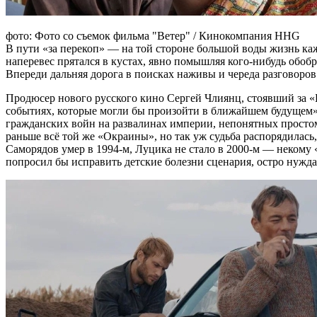
фото: Фото со съемок фильма "Ветер" / Кинокомпания HHG
В пути «за перекоп» — на той стороне большой воды жизнь ка
наперевес прятался в кустах, явно помышляя кого-нибудь обобр
Впереди дальняя дорога в поисках наживы и череда разговоров 
Продюсер нового русского кино Сергей Члиянц, стоявший за «Б
событиях, которые могли бы произойти в ближайшем будущем».
гражданских войн на развалинах империи, непонятных простом
раньше всё той же «Окраины», но так уж судьба распорядилась, 
Саморядов умер в 1994-м, Луцика не стало в 2000-м — некому 
попросил бы исправить детские болезни сценария, остро нужд