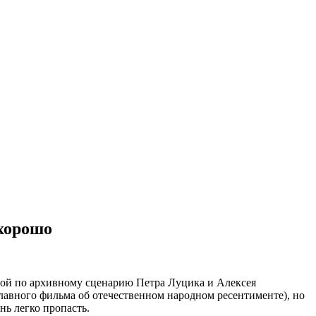
 хорошо
ной по архивному сценарию Петра Луцика и Алексея
лавного фильма об отечественном народном ресентименте), но
нь легко пропасть.