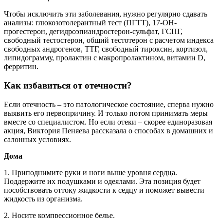
Чтобы исключить эти заболевания, нужно регулярно сдавать
анализы: глюкозотолерантный тест (ПГТТ), 17-ОН-
прогестерон, дегидроэпиандростерон-сульфат, ГСПГ,
свободный тестостерон, общий тестотерон с расчетом индекса
свободных андрогенов, ТТГ, свободный тироксин, кортизол,
липидограмму, пролактин с макропролактином, витамин D,
ферритин.
Как избавиться от отечности?
Если отечность – это патологическое состояние, сперва нужно
выявить его первопричину. И только потом принимать меры
вместе со специалистом. Но если отеки – скорее единоразовая
акция, Виктория Пеняева рассказала о способах в домашних и
салонных условиях.
Дома
1. Приподнимите руки и ноги выше уровня сердца.
Поддержите их подушками и одеялами. Эта позиция будет
пособствовать оттоку жидкости к седцу и поможет вывести
жидкость из организма.
2. Носите компрессионное белье.