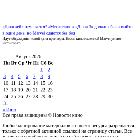
«Дюнсдей» отменяется? «Мстители» и «Дюна 3» должны были выйти
в один день, но Marvel сдаются без боя
Идут обсуждения новой даты премьеры. Боссы киновселенной Marvel умеют
интриговать. …
Август 2026
Пн
Вт
Ср
Чт
Пт
Сб
Вс
1
2
3
4
5
6
7
8
9
10
11
12
13
14
15
16
17
18
19
20
21
22
23
24
25
26
27
28
29
30
31
« Июл
Все права защищены © Новости кино
Любое копирование материалов с нашего ресурса разрешается
только с обратной активной ссылкой на страницу статьи. Все
материалы опубликованные на сайте взяты с открытых