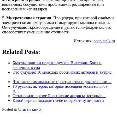
вызванных сосудистыми проблемами, расширением или
воспалением капилляров.
5.
Микротоковая терапия
. Процедура, при которой слабыми
электрическими импульсами стимулируют мышцы и ткани.
Они улучшают кровообращение и делают лимфодренаж, что
способствует уменьшению отечности.
Источник:
peopletalk.ru
Related Posts:
Бьюти-новинки недели: румяна Виктории Боня и
девичник в спа
Это будущее: 16 молодых российских актеров и актрис,
…
Что такое лиминальные пространства и для чего они…
10 русских актеров, которые посещали косметологов
и…
Остановили время: Российские актрисы, которые…
Какой сериал подходит тебе по архетипу личности
Posted in
Статьи кино