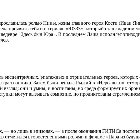
рославилась ролью Нины, жены главного героя Кости (Иван Янк
пела проявить себя и в сериале «ЮЗЗЗ», который стал кладезем м
 шедевре «Здесь был Юра». В последнем Даша исполняет эпизод
елев.
ь эксцентричных, эпатажных и отрицательных героев, которых 
сыграл гопника. Затем были решала Рыжий в «Нереалити», отмор
ый взгляд: они и умны, и воспитаны, но среда формирует их бро
тупки могут вызывать сомнение, но продиктованы стремлением 
-х, — но лишь в эпизодах, — а после окончания ГИТИСа постепе
тер отметился второстепенными ролями в фильме «Пара из будуще