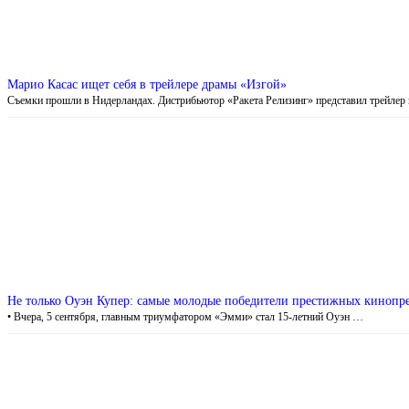
Марио Касас ищет себя в трейлере драмы «Изгой»
Съемки прошли в Нидерландах. Дистрибьютор «Ракета Релизинг» представил трейле
Не только Оуэн Купер: самые молодые победители престижных кинопр
• Вчера, 5 сентября, главным триумфатором «Эмми» стал 15-летний Оуэн …