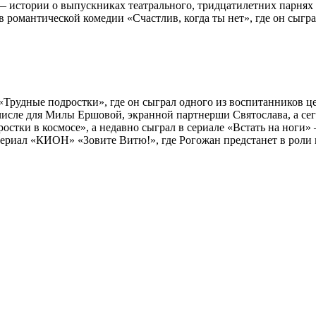
— истории о выпускниках театрального, тридцатилетних парнях
 романтической комедии «Счастлив, когда ты нет», где он сыгр
Трудные подростки», где он сыграл одного из воспитанников це
исле для Милы Ершовой, экранной партнерши Святослава, а сего
остки в космосе», а недавно сыграл в сериале «Встать на ноги»
ериал «КИОН» «Зовите Витю!», где Рогожан предстанет в роли п