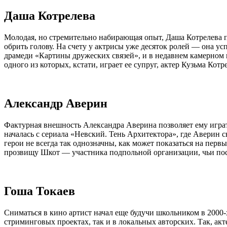
Даша Котрелева
Молодая, но стремительно набирающая опыт, Даша Котрелева п
обрить голову. На счету у актрисы уже десяток ролей — она ус
драмеди «Картины дружеских связей», и в недавнем камерном
одного из которых, кстати, играет ее супруг, актер Кузьма Котр
Александр Аверин
Фактурная внешность Александра Аверина позволяет ему играт
началась с сериала «Невский. Тень Архитектора», где Аверин 
герои не всегда так однозначны, как может показаться на перв
прозвищу Шкот — участника подпольной организации, чьи пос
Гоша Токаев
Сниматься в кино артист начал еще будучи школьником в 2000
стриминговых проектах, так и в локальных авторских. Так, ак