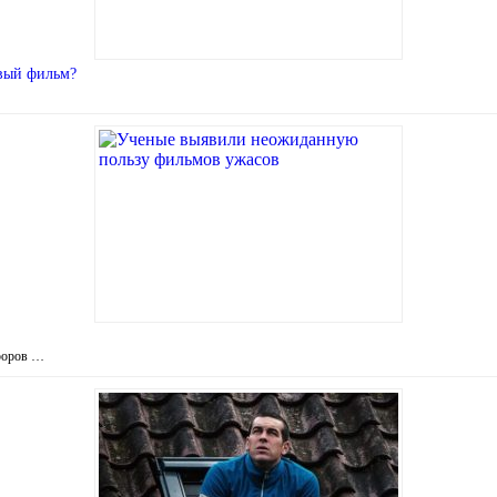
овый фильм?
рроров …