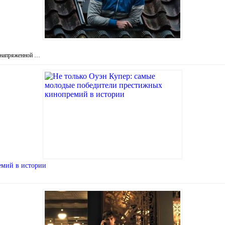
р напряженной …
емий в истории