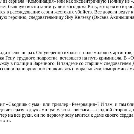
 из сериала «Комбинация» или как эксцентричную Полину из «Л
ает бывшую воспитанницу детского дома Риту, которая во взрос
я в расследование серии жестоких убийств. Все дороги ведут к 
вную героиню, следовательницу Яну Князеву (Оксана Акиньшина
идите еще не раз. Он уверенно входит в поле молодых артистов,
 Гену, трудного подростка, вставшего на путь криминала. В «О
ужбу в полиции Заречного. В тандеме со старшим следователем
ессию и одновременно сталкиваясь с моральными компромиссами
 «Сводишь с ума» или триллер «Резервация»? И там, и там бли
дстает сразу в двух амплуа: мачо и ловеласа — с одной стороны
тер на все руки, он по первому зову мчится к даме своего серд
 хит.