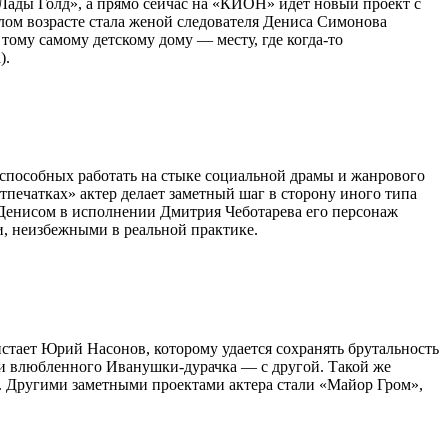
ады Голд», а прямо сейчас на «КИОН» идет новый проект с
лом возрасте стала женой следователя Дениса Симонова
тому самому детскому дому — месту, где когда-то
).
 способных работать на стыке социальной драмы и жанрового
тпечатках» актер делает заметный шаг в сторону иного типа
 Денисом в исполнении Дмитрия Чеботарева его персонаж
, неизбежными в реальной практике.
стает Юрий Насонов, которому удается сохранять брутальность
, и влюбленного Иванушки-дурачка — с другой. Такой же
ца. Другими заметными проектами актера стали «Майор Гром»,