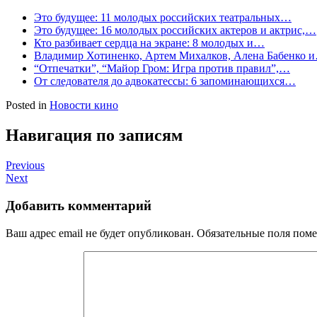
Это будущее: 11 молодых российских театральных…
Это будущее: 16 молодых российских актеров и актрис,…
Кто разбивает сердца на экране: 8 молодых и…
Владимир Хотиненко, Артем Михалков, Алена Бабенко 
“Отпечатки”, “Майор Гром: Игра против правил”,…
От следователя до адвокатессы: 6 запоминающихся…
Posted in
Новости кино
Навигация по записям
Previous
Next
Добавить комментарий
Ваш адрес email не будет опубликован.
Обязательные поля пом