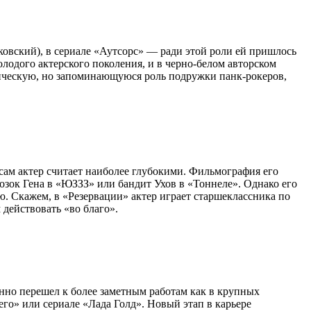
овский), в сериале «Аутсорс» — ради этой роли ей пришлось
олодого актерского поколения, и в черно-белом авторском
ическую, но запоминающуюся роль подружки панк-рокеров,
сам актер считает наиболее глубокими. Фильмография его
озок Гена в «ЮЗЗЗ» или бандит Ухов в «Тоннеле». Однако его
ню. Скажем, в «Резервации» актер играет старшеклассника по
действовать «во благо».
нно перешел к более заметным работам как в крупных
го» или сериале «Лада Голд». Новый этап в карьере