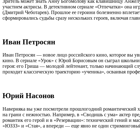
Зритель может знать Анну Богомолову как клавишницу Анжелу
участием актрисы. В детективном сериале «Отпечатки» она игр
(Дмитрий Чеботарев). Прошлое ее героини болезненно вплетаетс
сформировались судьбы сразу нескольких героев, включая гла
Иван Петросян
Иван Петросян — новое лицо российского кино, которое вы ув
кино. В сериале «Урок» с Юрой Борисовым он сыграл школьника
героя: его Гриша — молодой лейтенант, только начинающий сл
проходит классическую траекторию «ученика», осваивая проф
Юрий Насонов
Наверняка вы уже посмотрели прошлогодний романтический хит
на грани с нежностью. Например, в «Сводишь с ума» актер пре
романтик его герой и в «Резервации»: технический гений и мас
«ЮЗЗЗ» и «Стая», а впереди — еще явно не один стриминговый