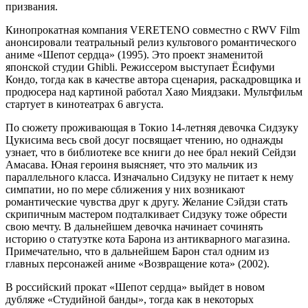
призвания.
Кинопрокатная компания VERETENO совместно с RWV Film
анонсировали театральный релиз культового романтического
аниме «Шепот сердца» (1995). Это проект знаменитой
японской студии Ghibli. Режиссером выступает Ёсифуми
Кондо, тогда как в качестве автора сценария, раскадровщика и
продюсера над картиной работал Хаяо Миядзаки. Мультфильм
стартует в кинотеатрах 6 августа.
По сюжету проживающая в Токио 14-летняя девочка Сидзуку
Цукисима весь свой досуг посвящает чтению, но однажды
узнает, что в библиотеке все книги до нее брал некий Сейдзи
Амасава. Юная героиня выясняет, что это мальчик из
параллельного класса. Изначально Сидзуку не питает к нему
симпатии, но по мере сближения у них возникают
романтические чувства друг к другу. Желание Сэйдзи стать
скрипичным мастером подталкивает Сидзуку тоже обрести
свою мечту. В дальнейшем девочка начинает сочинять
историю о статуэтке кота Барона из антикварного магазина.
Примечательно, что в дальнейшем Барон стал одним из
главных персонажей аниме «Возвращение кота» (2002).
В российский прокат «Шепот сердца» выйдет в новом
дубляже «Студийной банды», тогда как в некоторых