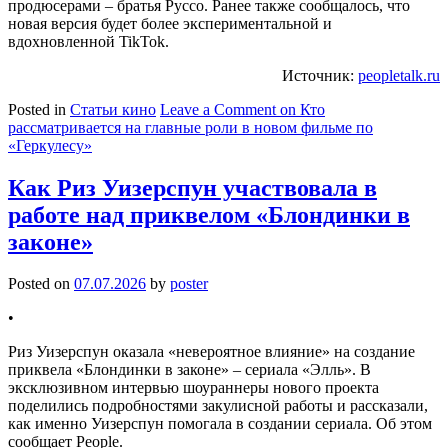
продюсерами – братья Руссо. Ранее также сообщалось, что
новая версия будет более экспериментальной и
вдохновленной TikTok.
Источник:
peopletalk.ru
Posted in
Статьи кино
Leave a Comment
on Кто
рассматривается на главные роли в новом фильме по
«Геркулесу»
Как Риз Уизерспун участвовала в
работе над приквелом «Блондинки в
законе»
Posted on
07.07.2026
by
poster
•
Риз Уизерспун оказала «невероятное влияние» на создание
приквела «Блондинки в законе» – сериала «Элль». В
эксклюзивном интервью шоураннеры нового проекта
поделились подробностями закулисной работы и рассказали,
как именно Уизерспун помогала в создании сериала. Об этом
сообщает People.