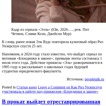
Кадр из сериала «Элль» (Elle, 2026-…, реж. Пит
Четмон, Сэмми Коэн, Джейсон Мур)
К слову, ранее новая Эль Вудс повторила культовый образ Риз
Уизерспун спустя 25 лет.
Напомним, в 2024 году стало известно, что выйдет сериал по
мотивам «Блондинки в законе», премьерв ленты состоялась 1
июля этого года. Действие приквела «Эль» разворачивается в
1995 году и рассказывает о школьных годах будущей
студентки юридического факультета.
Источник:
peopletalk.ru
Posted in
Статьи кино
Leave a Comment
on Как Риз Уизерспун
участвовала в работе над приквелом «Блондинки в законе»
В прокат выйдет отреставрированная