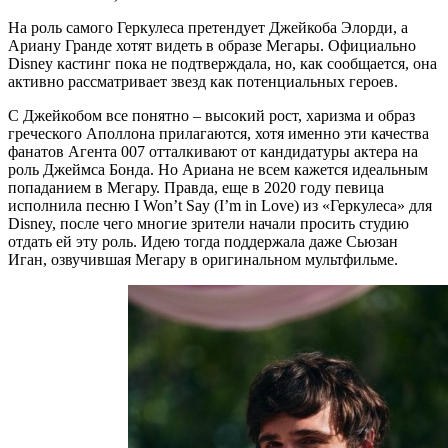
На роль самого Геркулеса претендует Джейкоба Элорди, а
Ариану Гранде хотят видеть в образе Мегары. Официально
Disney кастинг пока не подтверждала, но, как сообщается, она
активно рассматривает звезд как потенциальных героев.
С Джейкобом все понятно – высокий рост, харизма и образ
греческого Аполлона прилагаются, хотя именно эти качества
фанатов Агента 007 отталкивают от кандидатуры актера на
роль Джеймса Бонда. Но Ариана не всем кажется идеальным
попаданием в Мегару. Правда, еще в 2020 году певица
исполнила песню I Won’t Say (I’m in Love) из «Геркулеса» для
Disney, после чего многие зрители начали просить студию
отдать ей эту роль. Идею тогда поддержала даже Сьюзан
Иган, озвучившая Мегару в оригинальном мультфильме.