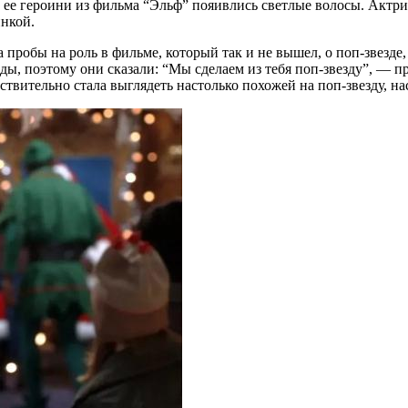
у ее героини из фильма “Эльф” пояивлись светлые волосы. Актри
инкой.
а пробы на роль в фильме, который так и не вышел, о поп-звез
зды, поэтому они сказали: “Мы сделаем из тебя поп-звезду”, —
ействительно стала выглядеть настолько похожей на поп-звезду, н