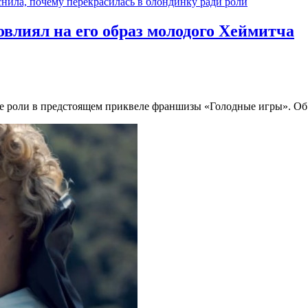
нила, почему перекрасилась в блондинку ради роли
овлиял на его образ молодого Хеймитча
е роли в предстоящем приквеле франшизы «Голодные игры». Об 