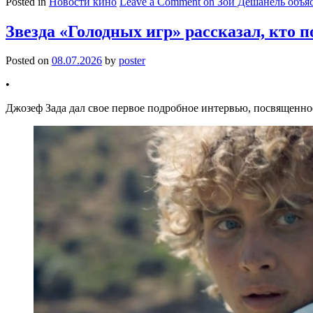
Posted in
Новости кино
Leave a Comment
on Зои Дешанель объяс
Звезда «Голодных игр» рассказал, кто п
Posted on
08.07.2026
by
poster
•
Джозеф Зада дал свое первое подробное интервью, посвященно