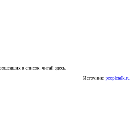
вошедших в список, читай здесь.
Источник:
peopletalk.ru