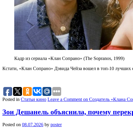
Кадр из сериала «Клан Сопрано» (The Sopranos, 1999)
Кстати, «Клан Сопрано» Дэвида Чейза вошел в топ-10 лучших с
Posted in
Статьи кино
Leave a Comment
on Создатель «Клана Со
Зои Дешанель объяснила, почему перек
Posted on
08.07.2026
by
poster