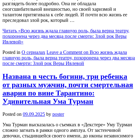
разглядеть более подробно. Она не обладала
сногсшибательной внешностью, но своей харизмой и
талантом притягивала к себе людей. И почти всю жизнь ее
преследовал злой рок, который …
Читать
«Всю жизнь ждала главную роль, была верна театру,
похоронена через два месяца после смерти: Злой рок Веры
Ивлевой»
Posted in
О сериалах
Leave a Comment
on Всю жизнь ждала
главную роль, была верна театру, похоронена через два месяца
после смерти: Злой рок Веры Ивлевой
Названа в честь богини, три ребенка
от разных мужчин, почти смертельная
авария по вине Тарантино:
Удивительная Ума Турман
Posted on
09.09.2025
by
poster
Ума Турман высказалась о съемках в «Декстере» Уму Турман
сложно загнать в рамки одного амплуа. От застенчивой
девочки, стыдившейся своего имени, до иконы независимого