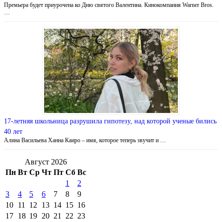
Премьера будет приурочена ко Дню святого Валентина. Кинокомпания Warner Bros.
…
17-летняя школьница разрушила гипотезу, над которой ученые бились
40 лет
Алина Васильева Ханна Каиро – имя, которое теперь звучит и …
Август 2026
Пн
Вт
Ср
Чт
Пт
Сб
Вс
1
2
3
4
5
6
7
8
9
10
11
12
13
14
15
16
17
18
19
20
21
22
23