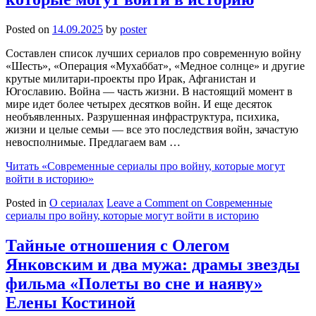
Posted on
14.09.2025
by
poster
Составлен список лучших сериалов про современную войну
«Шесть», «Операция «Мухаббат», «Медное солнце» и другие
крутые милитари-проекты про Ирак, Афганистан и
Югославию. Война — часть жизни. В настоящий момент в
мире идет более четырех десятков войн. И еще десяток
необъявленных. Разрушенная инфраструктура, психика,
жизни и целые семьи — все это последствия войн, зачастую
невосполнимые. Предлагаем вам …
Читать
«Современные сериалы про войну, которые могут
войти в историю»
Posted in
О сериалах
Leave a Comment
on Современные
сериалы про войну, которые могут войти в историю
Тайные отношения с Олегом
Янковским и два мужа: драмы звезды
фильма «Полеты во сне и наяву»
Елены Костиной