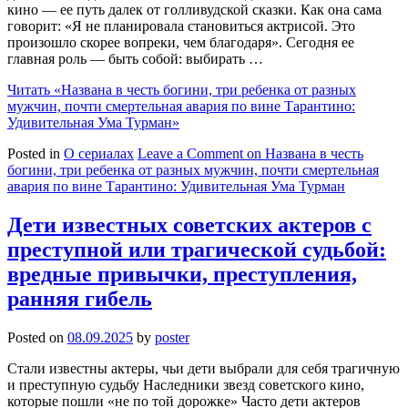
кино — ее путь далек от голливудской сказки. Как она сама
говорит: «Я не планировала становиться актрисой. Это
произошло скорее вопреки, чем благодаря». Сегодня ее
главная роль — быть собой: выбирать …
Читать
«Названа в честь богини, три ребенка от разных
мужчин, почти смертельная авария по вине Тарантино:
Удивительная Ума Турман»
Posted in
О сериалах
Leave a Comment
on Названа в честь
богини, три ребенка от разных мужчин, почти смертельная
авария по вине Тарантино: Удивительная Ума Турман
Дети известных советских актеров с
преступной или трагической судьбой:
вредные привычки, преступления,
ранняя гибель
Posted on
08.09.2025
by
poster
Стали известны актеры, чьи дети выбрали для себя трагичную
и преступную судьбу Наследники звезд советского кино,
которые пошли «не по той дорожке» Часто дети актеров