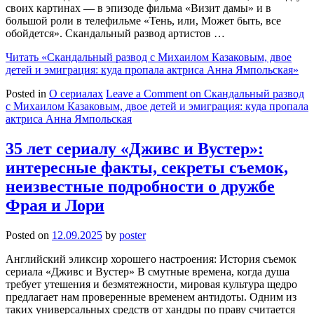
своих картинах — в эпизоде фильма «Визит дамы» и в
большой роли в телефильме «Тень, или, Может быть, все
обойдется». Скандальный развод артистов …
Читать
«Скандальный развод с Михаилом Казаковым, двое
детей и эмиграция: куда пропала актриса Анна Ямпольская»
Posted in
О сериалах
Leave a Comment
on Скандальный развод
с Михаилом Казаковым, двое детей и эмиграция: куда пропала
актриса Анна Ямпольская
35 лет сериалу «Дживс и Вустер»:
интересные факты, секреты съемок,
неизвестные подробности о дружбе
Фрая и Лори
Posted on
12.09.2025
by
poster
Английский эликсир хорошего настроения: История съемок
сериала «Дживс и Вустер» В смутные времена, когда душа
требует утешения и безмятежности, мировая культура щедро
предлагает нам проверенные временем антидоты. Одним из
таких универсальных средств от хандры по праву считается