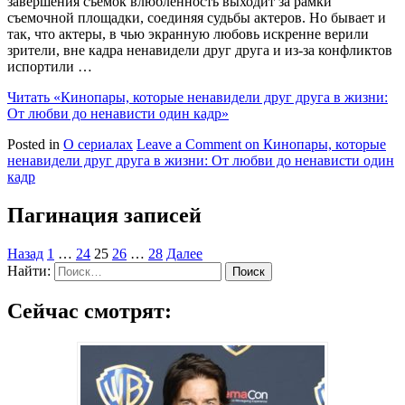
завершения съемок влюбленность выходит за рамки
съемочной площадки, соединяя судьбы актеров. Но бывает и
так, что актеры, в чью экранную любовь искренне верили
зрители, вне кадра ненавидели друг друга и из-за конфликтов
испортили …
Читать
«Кинопары, которые ненавидели друг друга в жизни:
От любви до ненависти один кадр»
Posted in
О сериалах
Leave a Comment
on Кинопары, которые
ненавидели друг друга в жизни: От любви до ненависти один
кадр
Пагинация записей
Назад
1
…
24
25
26
…
28
Далее
Найти:
Сейчас смотрят: