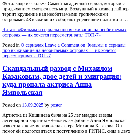
Фото: кадр из фильма Самый загадочный сериал, который с
придыханием смотрел весь мир. Воздушный красавец лайнер
терпит крушение над необитаемыми тропическими
островами. 48 выживших собирают уцелевшие пожитки и …
Читать
«Фильмы и сериалы про выживание на необитаемых
островах — их хочется пересматривать: ТОП-7»
Posted in
О сериалах
Leave a Comment
on Фильмы и сериалы
про выживание на необитаемых островах — их хочется
пересматривать: ТОП-7
Скандальный развод с Михаилом
Казаковым, двое детей и эмиграция:
куда пропала актриса Анна
Ямпольская
Posted on
13.09.2025
by
poster
Артистка из Кишинева была на 25 лет младше звезды
легендарной картины «Человек-амфибия» Анна Ямпольская
известна как четвертая жена актера Михаила Казакова. Он
помог ей подготовиться к поступлению в ГИТИС, снял в двух