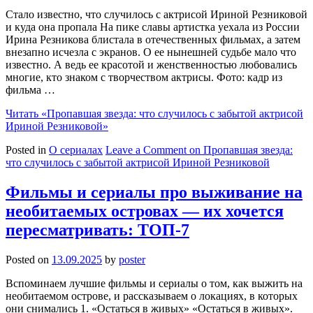
Стало известно, что случилось с актрисой Ириной Резниковой
и куда она пропала На пике славы артистка уехала из России
Ирина Резникова блистала в отечественных фильмах, а затем
внезапно исчезла с экранов. О ее нынешней судьбе мало что
известно. А ведь ее красотой и женственностью любовались
многие, кто знаком с творчеством актрисы. Фото: кадр из
фильма …
Читать
«Пропавшая звезда: что случилось с забытой актрисой
Ириной Резниковой»
Posted in
О сериалах
Leave a Comment
on Пропавшая звезда:
что случилось с забытой актрисой Ириной Резниковой
Фильмы и сериалы про выживание на
необитаемых островах — их хочется
пересматривать: ТОП-7
Posted on
13.09.2025
by
poster
Вспоминаем лучшие фильмы и сериалы о том, как выжить на
необитаемом острове, и рассказываем о локациях, в которых
они снимались 1. «Остаться в живых» «Остаться в живых».