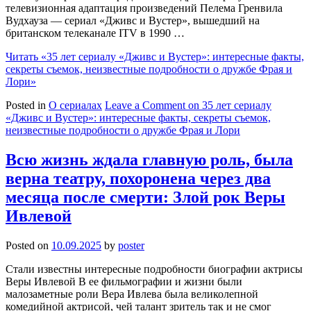
телевизионная адаптация произведений Пелема Гренвила
Вудхауза — сериал «Дживс и Вустер», вышедший на
британском телеканале ITV в 1990 …
Читать
«35 лет сериалу «Дживс и Вустер»: интересные факты,
секреты съемок, неизвестные подробности о дружбе Фрая и
Лори»
Posted in
О сериалах
Leave a Comment
on 35 лет сериалу
«Дживс и Вустер»: интересные факты, секреты съемок,
неизвестные подробности о дружбе Фрая и Лори
Всю жизнь ждала главную роль, была
верна театру, похоронена через два
месяца после смерти: Злой рок Веры
Ивлевой
Posted on
10.09.2025
by
poster
Стали известны интересные подробности биографии актрисы
Веры Ивлевой В ее фильмографии и жизни были
малозаметные роли Вера Ивлева была великолепной
комедийной актрисой, чей талант зритель так и не смог