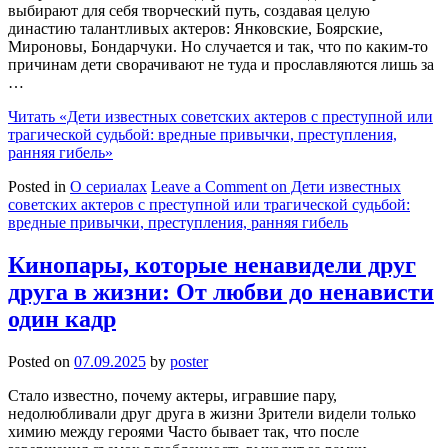
выбирают для себя творческий путь, создавая целую
династию талантливых актеров: Янковские, Боярские,
Мироновы, Бондарчуки. Но случается и так, что по каким-то
причинам дети сворачивают не туда и прославляются лишь за
…
Читать
«Дети известных советских актеров с преступной или
трагической судьбой: вредные привычки, преступления,
ранняя гибель»
Posted in
О сериалах
Leave a Comment
on Дети известных
советских актеров с преступной или трагической судьбой:
вредные привычки, преступления, ранняя гибель
Кинопары, которые ненавидели друг
друга в жизни: От любви до ненависти
один кадр
Posted on
07.09.2025
by
poster
Стало известно, почему актеры, игравшие пару,
недолюбливали друг друга в жизни Зрители видели только
химию между героями Часто бывает так, что после