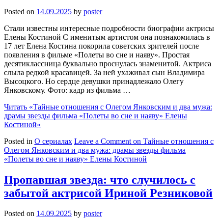
Posted on
14.09.2025
by
poster
Стали известны интересные подробности биографии актрисы
Елены Костиной С именитым артистом она познакомилась в
17 лет Елена Костина покорила советских зрителей после
появления в фильме «Полеты во сне и наяву». Простая
десятиклассница буквально проснулась знаменитой. Актриса
слыла редкой красавицей. За ней ухаживал сын Владимира
Высоцкого. Но сердце девушки принадлежало Олегу
Янковскому. Фото: кадр из фильма …
Читать
«Тайные отношения с Олегом Янковским и два мужа:
драмы звезды фильма «Полеты во сне и наяву» Елены
Костиной»
Posted in
О сериалах
Leave a Comment
on Тайные отношения с
Олегом Янковским и два мужа: драмы звезды фильма
«Полеты во сне и наяву» Елены Костиной
Пропавшая звезда: что случилось с
забытой актрисой Ириной Резниковой
Posted on
14.09.2025
by
poster