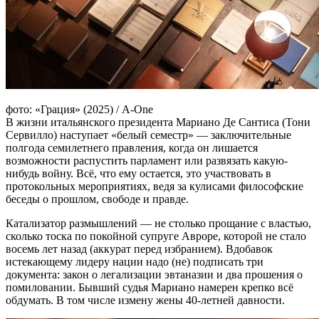
фото: «Грация» (2025) / A-One
В жизни итальянского президента Мариано Де Сантиса (Тони
Сервилло) наступает «белый семестр» — заключительные
полгода семилетнего правления, когда он лишается
возможности распустить парламент или развязать какую-
нибудь войну. Всё, что ему остается, это участвовать в
протокольных мероприятиях, ведя за кулисами философские
беседы о прошлом, свободе и правде.
Катализатор размышлений — не столько прощание с властью,
сколько тоска по покойной супруге Авроре, которой не стало
восемь лет назад (аккурат перед избранием). Вдобавок
истекающему лидеру нации надо (не) подписать три
документа: закон о легализации эвтаназии и два прошения о
помиловании. Бывший судья Мариано намерен крепко всё
обдумать. В том числе измену жены 40-летней давности.