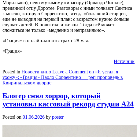
Марильяно), невозмутимому кирасиру (Орландо Чинкве),
преданной отцу Доротее. Разговоры с ними толкают Сантиса
к мысли, которую Соррентино, всегда обожавший старцев,
еще не выводил на первый план: с возрастом нужно больше
слушать детей. В политике и жизни. Тогда всё может
сложиться не только «медленно и неправильно».
«Грация» в онлайн-кинотеатрах с 28 мая.
«Грация»
Источник
Posted in
Новости кино
Leave a Comment
on «Я устал, я
ухожу»: «Грация» Паоло Соррентино — рэп-проповедь в
Квиринальском дворце
Блогер снял хоррор, который
установил кассовый рекорд студии А24
Posted on
01.06.2026
by
poster