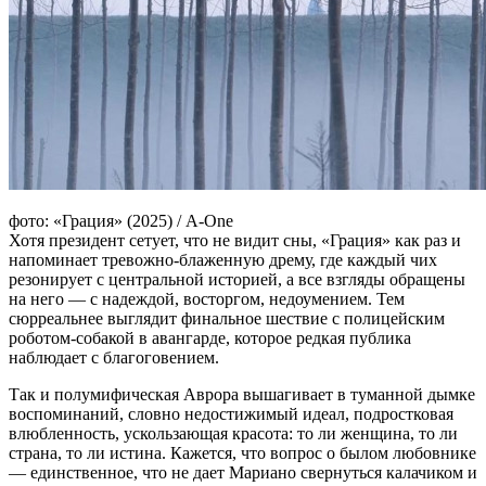
фото: «Грация» (2025) / A-One
Хотя президент сетует, что не видит сны, «Грация» как раз и
напоминает тревожно-блаженную дрему, где каждый чих
резонирует с центральной историей, а все взгляды обращены
на него — с надеждой, восторгом, недоумением. Тем
сюрреальнее выглядит финальное шествие с полицейским
роботом-собакой в авангарде, которое редкая публика
наблюдает с благоговением.
Так и полумифическая Аврора вышагивает в туманной дымке
воспоминаний, словно недостижимый идеал, подростковая
влюбленность, ускользающая красота: то ли женщина, то ли
страна, то ли истина. Кажется, что вопрос о былом любовнике
— единственное, что не дает Мариано свернуться калачиком и