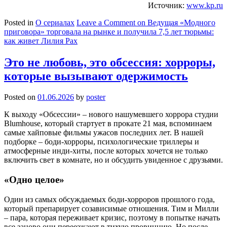
Источник:
www.kp.ru
Posted in
О сериалах
Leave a Comment
on Ведущая «Модного
приговора» торговала на рынке и получила 7,5 лет тюрьмы:
как живет Лилия Рах
Это не любовь, это обсессия: хорроры,
которые вызывают одержимость
Posted on
01.06.2026
by
poster
К выходу «Обсессии» – нового нашумевшего хоррора студии
Blumhouse, который стартует в прокате 21 мая, вспоминаем
самые хайповые фильмы ужасов последних лет. В нашей
подборке – боди-хорроры, психологические триллеры и
атмосферные инди-хиты, после которых хочется не только
включить свет в комнате, но и обсудить увиденное с друзьями.
«Одно целое»
Один из самых обсуждаемых боди-хорроров прошлого года,
который препарирует созависимые отношения. Тим и Милли
– пара, которая переживает кризис, поэтому в попытке начать
все заново они переезжают в тихую провинцию. Но после