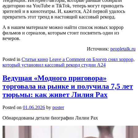
тенденции. Интернет-авторы, которые раньше собирали
аудиторию на YouTube и TikTok, теперь могут приводить
зрителей и в кинотеатры. И, кажется, A24 первой удалось
превратить этот тренд в настоящий кассовый рекорд.
А в нашем материале можно найти список новых хоррор
фильмов и сериалов, которым стоит посвятить один из
вечеров.
Источник:
peopletalk.ru
Posted in
Статьи кино
Leave a Comment
on Блогер снял хоррор,
который установил кассовый рекорд студии А24
Ведущая «Модного приговора»
торговала на рынке и получила 7,5 лет
тюрьмы: как живет Лилия Рах
Posted on
01.06.2026
by
poster
Обнародованы детали биографии Лилии Рах