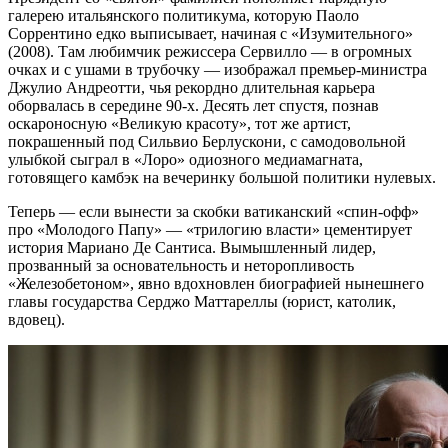
галерею итальянского политикума, которую Паоло
Соррентино едко выписывает, начиная с «Изумительного»
(2008). Там любимчик режиссера Сервилло — в огромных
очках и с ушами в трубочку — изображал премьер-министра
Джулио Андреотти, чья рекордно длительная карьера
оборвалась в середине 90-х. Десять лет спустя, познав
оскароносную «Великую красоту», тот же артист,
покрашенный под Сильвио Берлускони, с самодовольной
улыбкой сыграл в «Лоро» одиозного медиамагната,
готовящего камбэк на вечеринку большой политики нулевых.
Теперь — если вынести за скобки ватиканский «спин-офф»
про «Молодого Папу» — «трилогию власти» цементирует
история Мариано Де Сантиса. Вымышленный лидер,
прозванный за основательность и неторопливость
«Железобетоном», явно вдохновлен биографией нынешнего
главы государства Серджо Маттареллы (юрист, католик,
вдовец).