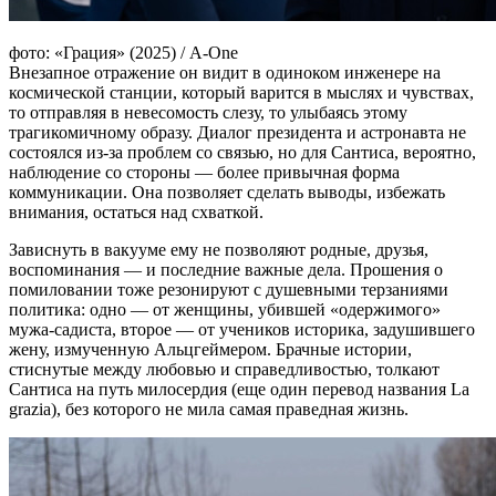
фото: «Грация» (2025) / A-One
Внезапное отражение он видит в одиноком инженере на
космической станции, который варится в мыслях и чувствах,
то отправляя в невесомость слезу, то улыбаясь этому
трагикомичному образу. Диалог президента и астронавта не
состоялся из-за проблем со связью, но для Сантиса, вероятно,
наблюдение со стороны — более привычная форма
коммуникации. Она позволяет сделать выводы, избежать
внимания, остаться над схваткой.
Зависнуть в вакууме ему не позволяют родные, друзья,
воспоминания — и последние важные дела. Прошения о
помиловании тоже резонируют с душевными терзаниями
политика: одно — от женщины, убившей «одержимого»
мужа-садиста, второе — от учеников историка, задушившего
жену, измученную Альцгеймером. Брачные истории,
стиснутые между любовью и справедливостью, толкают
Сантиса на путь милосердия (еще один перевод названия La
grazia), без которого не мила самая праведная жизнь.