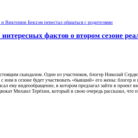
и Виктории Бекхэм перестал общаться с родителями
7 интересных фактов о втором сезоне ре
астоящим скандалом. Один из участников, блогер Николай Сердю
с ним в сезоне будет участвовать «бывший» его жены: блогер 
сал ему видеообращение, в котором предлагал зайти в проект вме
окат Михаил Терёхин, который в свою очередь рассказал, что 