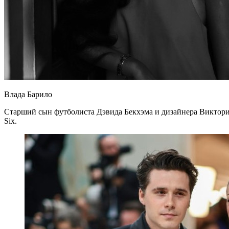
Влада Барило
Старший сын футболиста Дэвида Бекхэма и дизайнера Виктории
Six.