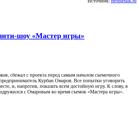
Источник:
peopletalk.ru
алити-шоу «Мастер игры»
ков, сбежал с проекта перед самым началом съемочного
и предприниматель Курбан Омаров. Все попытки уговорить
сте, и, напротив, показать всем достойную игру. К слову, в
подружился с Омаровым во время съемок «Мастера игры».