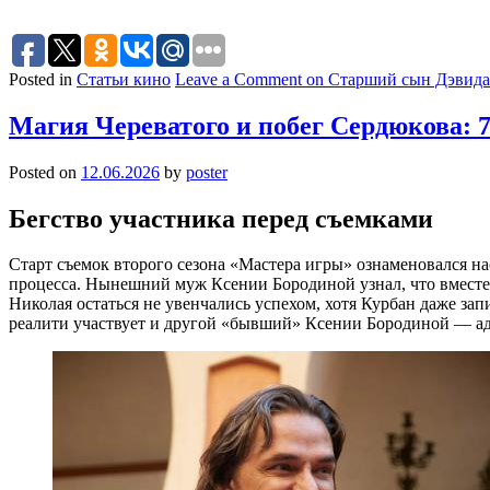
Posted in
Статьи кино
Leave a Comment
on Старший сын Дэвида 
Магия Череватого и побег Сердюкова: 
Posted on
12.06.2026
by
poster
Бегство участника перед съемками
Старт съемок второго сезона «Мастера игры» ознаменовался н
процесса. Нынешний муж Ксении Бородиной узнал, что вместе 
Николая остаться не увенчались успехом, хотя Курбан даже запи
реалити участвует и другой «бывший» Ксении Бородиной — адв