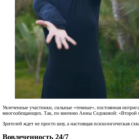
Увлеченные участники, сильные «темные», постоянная интрига
многообещающих. Так, по мнению Анны Седоковой: «Второй с
Зрителей ждет не просто шоу, а настоящая психологическая схва
Вовлеченность 24/7