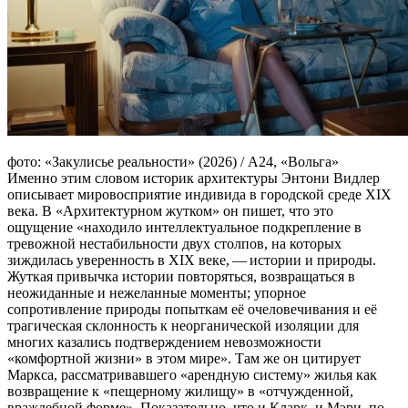
фото: «Закулисье реальности» (2026) / А24, «Вольга»
Именно этим словом историк архитектуры Энтони Видлер
описывает мировосприятие индивида в городской среде XIX
века. В «Архитектурном жутком» он пишет, что это
ощущение «находило интеллектуальное подкрепление в
тревожной нестабильности двух столпов, на которых
зиждилась уверенность в XIX веке, — истории и природы.
Жуткая привычка истории повторяться, возвращаться в
неожиданные и нежеланные моменты; упорное
сопротивление природы попыткам её очеловечивания и её
трагическая склонность к неорганической изоляции для
многих казались подтверждением невозможности
«комфортной жизни» в этом мире». Там же он цитирует
Маркса, рассматривавшего «арендную систему» жилья как
возвращение к «пещерному жилищу» в «отчужденной,
враждебной форме». Показательно, что и Кларк, и Мэри, по