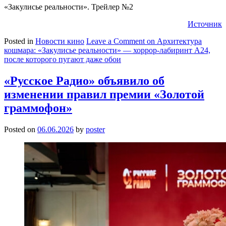
«Закулисье реальности». Трейлер №2
Источник
Posted in
Новости кино
Leave a Comment
on Архитектура
кошмара: «Закулисье реальности» — хоррор-лабиринт А24,
после которого пугают даже обои
«Русское Радио» объявило об
изменении правил премии «Золотой
граммофон»
Posted on
06.06.2026
by
poster