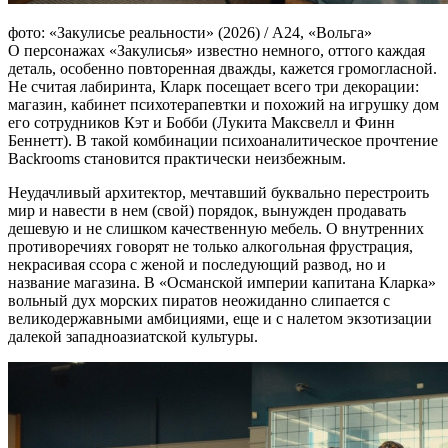
фото: «Закулисье реальности» (2026) / А24, «Вольга»
О персонажах «Закулисья» известно немного, оттого каждая
деталь, особенно повторенная дважды, кажется громогласной.
Не считая лабиринта, Кларк посещает всего три декорации:
магазин, кабинет психотерапевтки и похожий на игрушку дом
его сотрудников Кэт и Бобби (Лукита Максвелл и Финн
Беннетт). В такой комбинации психоаналитическое прочтение
Backrooms становится практически неизбежным.
Неудачливый архитектор, мечтавший буквально перестроить
мир и навести в нем (свой) порядок, вынужден продавать
дешевую и не слишком качественную мебель. О внутренних
противоречиях говорят не только алкогольная фрустрация,
некрасивая ссора с женой и последующий развод, но и
название магазина. В «Османской империи капитана Кларка»
вольный дух морских пиратов неожиданно слипается с
великодержавными амбициями, еще и с налетом экзотизации
далекой западноазиатской культуры.