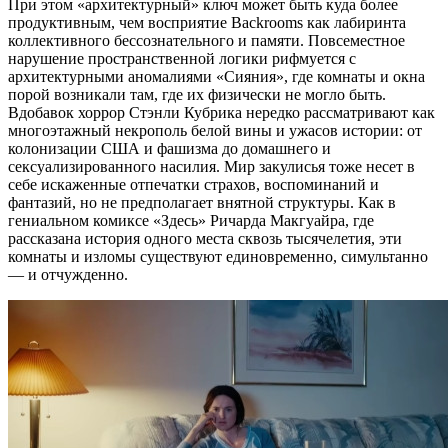
При этом «архитектурный» ключ может быть куда более
продуктивным, чем восприятие Backrooms как лабиринта
коллективного бессознательного и памяти. Повсеместное
нарушение пространственной логики рифмуется с
архитектурными аномалиями «Сияния», где комнаты и окна
порой возникали там, где их физически не могло быть.
Вдобавок хоррор Стэнли Кубрика нередко рассматривают как
многоэтажный некрополь белой вины и ужасов истории: от
колонизации США и фашизма до домашнего и
сексуализированного насилия. Мир закулисья тоже несет в
себе искаженные отпечатки страхов, воспоминаний и
фантазий, но не предполагает внятной структуры. Как в
гениальном комиксе «Здесь» Ричарда Макгуайра, где
рассказана история одного места сквозь тысячелетия, эти
комнаты и изломы существуют единовременно, симультанно
— и отчужденно.