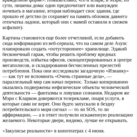
сути, лишены дома: один предпочитает или вынужден
ночевать в магазине, вторая наблюдает снос здания, где
прошло её детство (и сохраняет на память обломок давнего
отпечатка ладони, который они с мамой оставили в свежем
асфальте).
Картина становится еще более отчетливой, если добавить
сюда информацию из веб-сериала, что на самом деле Async
планировали создать «потустороннее» хранилище. Эдакий
бесконечный гараж, чтобы решить проблему вредных
производств, избытка офисов, сконцентрированных в центре
мегаполисов, и складирования бесчисленных прелестей
потребления. Пока они исследовали загадочную «Изнанку»
— как тут не вспомнить «Очень странные дела», —
параллельный мир сам начал перенос. Только копированию
оказались подвержены нефизические объекты человеческой
деятельности — фантазмы и ловушки сознания. Недаром же
Мэри с Кларком доверяются телерекламе, пиаря услуги, в
которые сами не верят. Они будто запускали в бездну
потребительского моря сигнал — то ли SOS, то ли
аффирмацию, — а в ответ получили искаженную реализацию
желаемого. Некоторые двери, видимо, лучше не открывать.
«Закулисье реальности» в кинотеатрах с 4 июня.