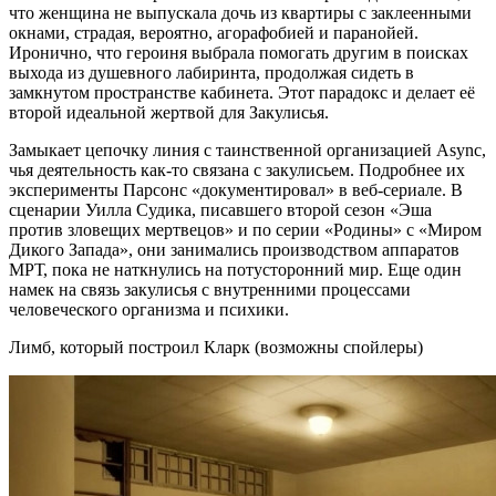
что женщина не выпускала дочь из квартиры с заклеенными
окнами, страдая, вероятно, агорафобией и паранойей.
Иронично, что героиня выбрала помогать другим в поисках
выхода из душевного лабиринта, продолжая сидеть в
замкнутом пространстве кабинета. Этот парадокс и делает её
второй идеальной жертвой для Закулисья.
Замыкает цепочку линия с таинственной организацией Async,
чья деятельность как-то связана с закулисьем. Подробнее их
эксперименты Парсонс «документировал» в веб-сериале. В
сценарии Уилла Судика, писавшего второй сезон «Эша
против зловещих мертвецов» и по серии «Родины» с «Миром
Дикого Запада», они занимались производством аппаратов
МРТ, пока не наткнулись на потусторонний мир. Еще один
намек на связь закулисья с внутренними процессами
человеческого организма и психики.
Лимб, который построил Кларк (возможны спойлеры)