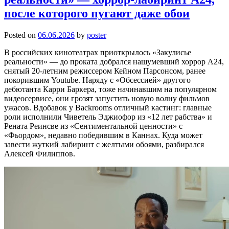
после которого пугают даже обои
Posted on
06.06.2026
by
poster
В российских кинотеатрах приоткрылось «Закулисье
реальности» — до проката добрался нашумевший хоррор А24,
снятый 20-летним режиссером Кейном Парсонсом, ранее
покорившим Youtube. Наряду с «Обсессией» другого
дебютанта Карри Баркера, тоже начинавшим на популярном
видеосервисе, они грозят запустить новую волну фильмов
ужасов. Вдобавок у Backrooms отличный кастинг: главные
роли исполнили Чиветель Эджиофор из «12 лет рабства» и
Рената Реинсве из «Сентиментальной ценности» с
«Фьордом», недавно победившим в Каннах. Куда может
завести жуткий лабиринт с желтыми обоями, разбирался
Алексей Филиппов.