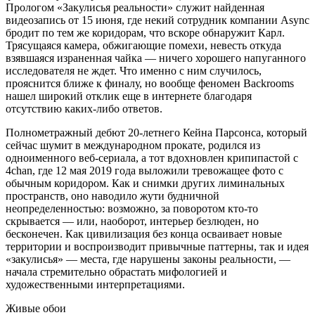
Прологом «Закулисья реальности» служит найденная
видеозапись от 15 июня, где некий сотрудник компании Async
бродит по тем же коридорам, что вскоре обнаружит Карл.
Трясущаяся камера, обжигающие помехи, невесть откуда
взявшаяся израненная чайка — ничего хорошего напуганного
исследователя не ждет. Что именно с ним случилось,
прояснится ближе к финалу, но вообще феномен Backrooms
нашел широкий отклик еще в интернете благодаря
отсутствию каких-либо ответов.
Полнометражный дебют 20-летнего Кейна Парсонса, который
сейчас шумит в международном прокате, родился из
одноименного веб-сериала, а тот вдохновлен крипипастой с
4chan, где 12 мая 2019 года выложили тревожащее фото с
обычным коридором. Как и снимки других лиминальных
пространств, оно наводило жути будничной
неопределенностью: возможно, за поворотом кто-то
скрывается — или, наоборот, интерьер безлюден, но
бесконечен. Как цивилизация без конца осваивает новые
территории и воспроизводит привычные паттерны, так и идея
«закулисья» — места, где нарушены законы реальности, —
начала стремительно обрастать мифологией и
художественными интерпретациями.
Живые обои