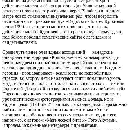
обманчивая документальность усиливает рассинхрон
действительности и её восприятия. Для Youtube молодой
режиссер почти всё отрисовывал через Blender, а в полном
метре ловко стилизовал визуальный ряд, чтобы возродить
беспокойный и тревожный дух «Ведьмы из Блэр». Культовая
лента 1999-го заставила многих поверить, что пленка
действительно «найденная», а интерес к оккультному где-то
под боком породил тематические сайты с легендами и
свидетельствами.
Среди чуть менее очевидных ассоциаций — канадские
онейрические хорроры «Кошмары» и «Скинамаринк», где
невинная дрема под наблюдением врачей или перед оком
телевизора приводила к контакту с неизведанным. В одном
героиня «процарапывает» реальность до первобытных
страхов, во втором дети наблюдают глитч домашнего уюта,
когда из теней выползают подсознательные страхи — их или
родителей. Для дизайна закулисья и его жутких «обитателей»
Парсонс вдохновлялся не только снимками из интернета и
урбанистическими фотографиями Льюиса Больца, но и
видеоиграми (Half-life 2) с аниме. На канале режиссера можно
найти анимационные «хроники» по мотивам «Атаки
титанов», а любовь к шестиглазым созданиям роднит его,
например, с автором «Магической битвы» Гэгэ Акутами.
Впрочем, искаженные интерьеры с предметами,