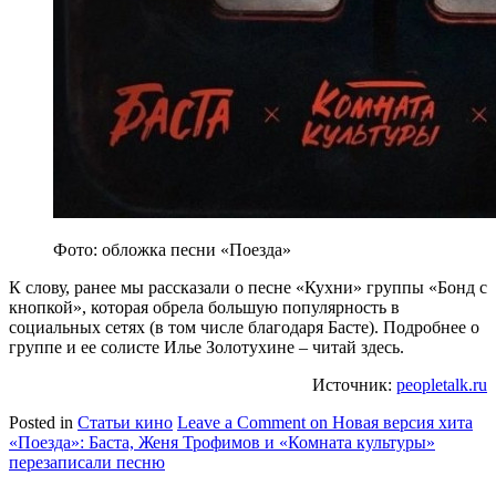
Фото: обложка песни «Поезда»
К слову, ранее мы рассказали о песне «Кухни» группы «Бонд с
кнопкой», которая обрела большую популярность в
социальных сетях (в том числе благодаря Басте). Подробнее о
группе и ее солисте Илье Золотухине – читай здесь.
Источник:
peopletalk.ru
Posted in
Статьи кино
Leave a Comment
on Новая версия хита
«Поезда»: Баста, Женя Трофимов и «Комната культуры»
перезаписали песню