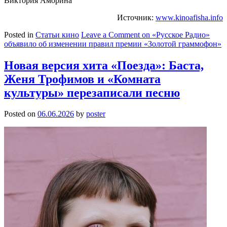
Виктория Аморина
Источник:
www.kinoafisha.info
Posted in
Статьи кино
Leave a Comment
on «Русское Радио»
объявило об изменении правил премии «Золотой граммофон»
Новая версия хита «Поезда»: Баста,
Женя Трофимов и «Комната
культуры» перезаписали песню
Posted on
06.06.2026
by
poster