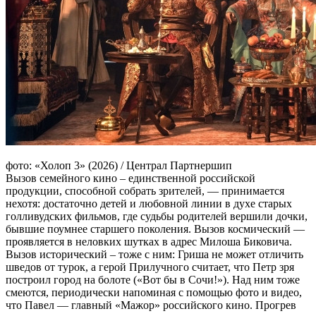
фото: «Холоп 3» (2026) / Централ Партнершип
Вызов семейного кино – единственной российской
продукции, способной собрать зрителей, — принимается
нехотя: достаточно детей и любовной линии в духе старых
голливудских фильмов, где судьбы родителей вершили дочки,
бывшие поумнее старшего поколения. Вызов космический —
проявляется в неловких шутках в адрес Милоша Биковича.
Вызов исторический – тоже с ним: Гриша не может отличить
шведов от турок, а герой Прилучного считает, что Петр зря
построил город на болоте («Вот бы в Сочи!»). Над ним тоже
смеются, периодически напоминая с помощью фото и видео,
что Павел — главный «Мажор» российского кино. Прогрев