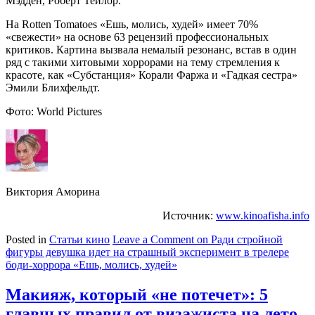
Мэдден, Роберт Тейлор.
На Rotten Tomatoes «Ешь, молись, худей» имеет 70%
«свежести» на основе 63 рецензий профессиональных
критиков. Картина вызвала немалый резонанс, встав в один
ряд с такими хитовыми хоррорами на тему стремления к
красоте, как «Субстанция» Корали Фаржа и «Гадкая сестра»
Эмили Блихфельдт.
Фото: World Pictures
Виктория Аморина
Источник:
www.kinoafisha.info
Posted in
Статьи кино
Leave a Comment
on Ради стройной
фигуры девушка идет на страшный эксперимент в трелере
боди-хоррора «Ешь, молись, худей»
Макияж, который «не потечет»: 5
главных правил от визажиста на лето