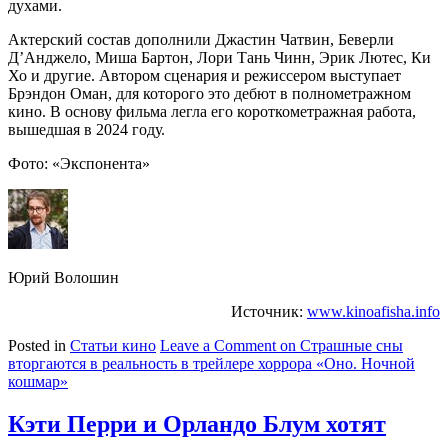
духами.
Актерский состав дополнили Джастин Чатвин, Беверли
Д’Анджело, Миша Бартон, Лори Тань Чинн, Эрик Лютес, Ки
Хо и другие. Автором сценария и режиссером выступает
Брэндон Оман, для которого это дебют в полнометражном
кино. В основу фильма легла его короткометражная работа,
вышедшая в 2024 году.
Фото: «Экспонента»
Юрий Волошин
Источник:
www.kinoafisha.info
Posted in
Статьи кино
Leave a Comment
on Страшные сны
вторгаются в реальность в трейлере хоррора «Оно. Ночной
кошмар»
Кэти Перри и Орландо Блум хотят