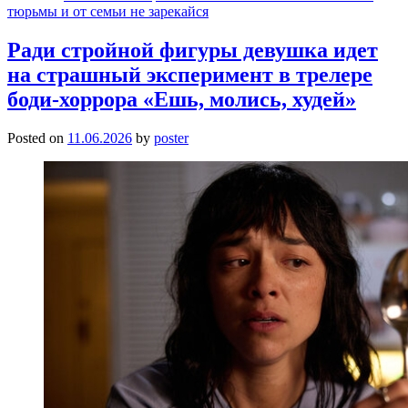
тюрьмы и от семьи не зарекайся
Ради стройной фигуры девушка идет
на страшный эксперимент в трелере
боди-хоррора «Ешь, молись, худей»
Posted on
11.06.2026
by
poster