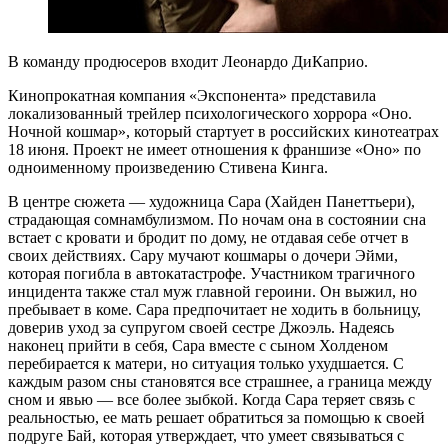
В команду продюсеров входит Леонардо ДиКаприо.
Кинопрокатная компания «Экспонента» представила
локализованный трейлер психологического хоррора «Оно.
Ночной кошмар», который стартует в российских кинотеатрах
18 июня. Проект не имеет отношения к франшизе «Оно» по
одноименному произведению Стивена Кинга.
В центре сюжета — художница Сара (Хайден Панеттьери),
страдающая сомнамбулизмом. По ночам она в состоянии сна
встает с кровати и бродит по дому, не отдавая себе отчет в
своих действиях. Сару мучают кошмары о дочери Эйми,
которая погибла в автокатастрофе. Участником трагичного
инцидента также стал муж главной героини. Он выжил, но
пребывает в коме. Сара предпочитает не ходить в больницу,
доверив уход за супругом своей сестре Джоэль. Надеясь
наконец прийти в себя, Сара вместе с сыном Холденом
перебирается к матери, но ситуация только ухудшается. С
каждым разом сны становятся все страшнее, а граница между
сном и явью — все более зыбкой. Когда Сара теряет связь с
реальностью, ее мать решает обратиться за помощью к своей
подруге Бай, которая утверждает, что умеет связываться с