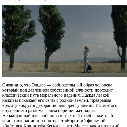
Очевидно, что Эльдар — собирательный образ человека,
который под давлением собственной алчности проходит
классический путь морального падения. Жажда легкой
наживы искажает его связь с родной землей, превращая
красоту вокруг в декорацию для преступления. Из-за этого
внутреннего разлома фильм обретает жесткость.
Неожиданный для любовно снятых пейзажей сюжетный
твист интонационно повторяет «Короткий фильм об
убийстве» Кшиштофа Кесьлёвского. Мюссе, как и польский