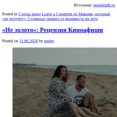
Источник:
peopletalk.ru
Posted in
Статьи кино
Leave a Comment
on Макияж, который
«не потечет»: 5 главных правил от визажиста на лето
«Не золото»: Рецензия Киноафиши
Posted on
11.06.2026
by
poster