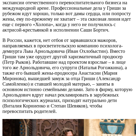
экспансии отечественного перевоспитательного бизнеса на
международной арене. Профессиональные дела у Гриши за
рубежом идут хорошо, только вот дамы сердца, или попросту
жены, ему по-прежнему не хватает – эта сквозная линия идет
еще с первого «Холопа», когда у него не получилось с
актрисой-крестьянкой в исполнении Саши Бортич.
В России, кажется, нет отбоя от зарвавшихся мажоров,
направляемых в просветительскую компанию психолога-
демиурга Льва Арнольдовича (Иван Охлобыстин). Вместо
Гриши там уже орудует другой харизматичный продюсер
(Петр Рыков). Работавшие над проектом взрослые – в лице
того же Арнольдовича, его супруги (Наталья Рогожкина), а
также его бывшей жены-продюсера Анастасии (Мария
Миронова), вышедшей замуж за отца Гриши (Александр
Самойленко) и ставшей молодой матерью, – заняты в
основном истинно семейными делами. Зато в фирму, которую
Арнольдович вдруг начал рекламировать в зарубежных
психологических журналах, приходят натурально дети
(Виталия Корниенко и Степан Шевяков), чтобы
перевоспитать родителей.