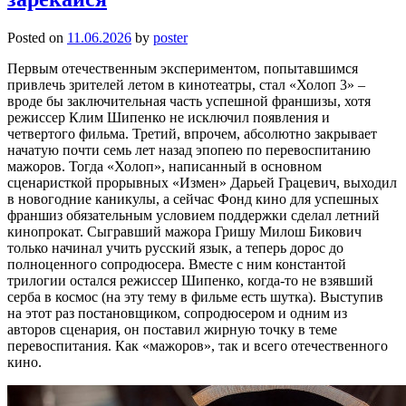
Posted on
11.06.2026
by
poster
Первым отечественным экспериментом, попытавшимся
привлечь зрителей летом в кинотеатры, стал «Холоп 3» –
вроде бы заключительная часть успешной франшизы, хотя
режиссер Клим Шипенко не исключил появления и
четвертого фильма. Третий, впрочем, абсолютно закрывает
начатую почти семь лет назад эпопею по перевоспитанию
мажоров. Тогда «Холоп», написанный в основном
сценаристкой прорывных «Измен» Дарьей Грацевич, выходил
в новогодние каникулы, а сейчас Фонд кино для успешных
франшиз обязательным условием поддержки сделал летний
кинопрокат. Сыгравший мажора Гришу Милош Бикович
только начинал учить русский язык, а теперь дорос до
полноценного сопродюсера. Вместе с ним константой
трилогии остался режиссер Шипенко, когда-то не взявший
серба в космос (на эту тему в фильме есть шутка). Выступив
на этот раз постановщиком, сопродюсером и одним из
авторов сценария, он поставил жирную точку в теме
перевоспитания. Как «мажоров», так и всего отечественного
кино.