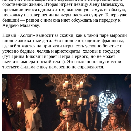
собственной жизни. Вторая играет певицу Лену Вяземскую,
прославившуюся одним хитом, вышедшую замуж и забытую,
поскольку на завершении карьеры настоял супруг. Теперь уже
бывший — развод с ним она идет обсуждать на передачу к
Андрею Малахову.
Новый «Холоп» выносит за скобки, как в такой паре выросли
вполне адекватные дети. Это вполне в традиции франшизы,
где всё зиждется на принятии игры: есть условно богатые и
условно бедные, челядь и аристократы, холопы и государи
(тут Гриша-Бикович играет Петра Первого, но не может
выучить императорский текст). Это тоже по плану: внутри
третьего фильма с шоу намеренно не справляются.