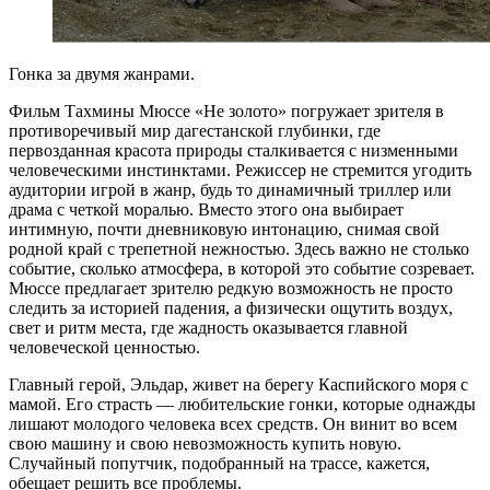
Гонка за двумя жанрами.
Фильм Тахмины Мюссе «Не золото» погружает зрителя в
противоречивый мир дагестанской глубинки, где
первозданная красота природы сталкивается с низменными
человеческими инстинктами. Режиссер не стремится угодить
аудитории игрой в жанр, будь то динамичный триллер или
драма с четкой моралью. Вместо этого она выбирает
интимную, почти дневниковую интонацию, снимая свой
родной край с трепетной нежностью. Здесь важно не столько
событие, сколько атмосфера, в которой это событие созревает.
Мюссе предлагает зрителю редкую возможность не просто
следить за историей падения, а физически ощутить воздух,
свет и ритм места, где жадность оказывается главной
человеческой ценностью.
Главный герой, Эльдар, живет на берегу Каспийского моря с
мамой. Его страсть — любительские гонки, которые однажды
лишают молодого человека всех средств. Он винит во всем
свою машину и свою невозможность купить новую.
Случайный попутчик, подобранный на трассе, кажется,
обещает решить все проблемы.