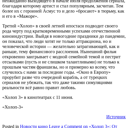
неожиданно выходящего в начале июля продолжения сериала,
благодаря которому артист и стал популярным, засчитан. Тем
более их с героиней Асмус то и дело «бросают» в тюрьму, как
и его в «Мажоре».
Третий «Холоп» в своей летней ипостаси подводит своего
рода черту под кратковременными успехами отечественной
киноиндустрии. Выйдя в новогодние праздники до пандемии,
он показал, что люди хотят не только аттракциона, но и
человеческой истории — желательно затрагивающей, как и
раньше, тему финансового расслоения. Нынешний фильм
откровенно заигрывает с модной семейной темой и пестрит
отсылками (пусть и не слишком талантливыми) не только к
прошлым частям франшизы, но и примерно ко всему, что
случилось с нами за последние годы. «Окно в Европу»
прорубит разве что очередной корабль, а от турецких
сериалов не убежать, так что даже такими симуляциями
реальности всё равно правит любовь.
«Холоп 3» в кинотеатрах с 11 июня.
«Холоп-3»
Источник
Posted in
Новости кино
Leave a Comment
on «Холоп 3»: От