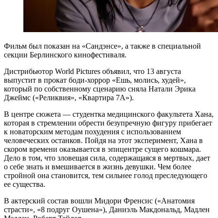
Фильм был показан на «Сандэнсе», а также в специальной
секции Берлинского кинофестиваля.
Дистрибьютор World Pictures объявил, что 13 августа
выпустит в прокат боди-хоррор «Ешь, молись, худей»,
который по собственному сценарию сняла Натали Эрика
Джеймс («Реликвия», «Квартира 7А»).
В центре сюжета — студентка медицинского факультета Хана,
которая в стремлении обрести безупречную фигуру прибегает
к новаторским методам похудения с использованием
человеческих останков. Пойдя на этот эксперимент, Хана в
скором времени оказывается в эпицентре сущего кошмара.
Дело в том, что зловещая сила, содержащаяся в мертвых, дает
о себе знать и вмешивается в жизнь девушки. Чем более
стройной она становится, тем сильнее голод преследующего
ее существа.
В актерский состав вошли Мидори Френсис («Анатомия
страсти», «8 подруг Оушена»), Даниэль Макдональд, Мадлен