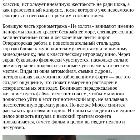
классик, использует внезапную жестокость не ради шока, а
как нравственный катарсис, после которого уже невозможно
смотреть на пейзажи с прежним спокойствием.
Большую часть хронометража «Не золота» занимают именно
панорамы южных красот: бескрайнее море, слепящее солнце,
величественные горы и бесконечные ленты дорог.
Операторская работа и повествовательный стиль здесь
гораздо ближе к журналистскому репортажу или личному
видеодневнику, чем к классическому игровому кино. Через
экран буквально физически чувствуется, насколько сильно
режиссер хочет поделиться своими чувствами к отеческим
местам. Виды из окна автомобиля, съемки с дрона,
неторопливая экскурсия по заброшенному форту — все это
создает ощущение, что сюжет намеренно растворен в
созерцательных эпизодах. Возникает парадоксальное
желание: пусть фабула исчезнет совсем, чтобы мы могли
полностью уйти в этот гипнотический мир, не заплывая в
неестественную драматургию. Но все же Мюссе силится
рассказать зрителям историю. И попытка соединить в единое
целое живость визуала и высокий трагизм сюжета
проваливается, отчего фильм в целом выглядит нелепо и
несуразно.