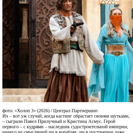
фото: «Холоп 3» (2026) / Централ Партнершип
Их – вот уж случай, когда кастинг обрастает своими шутками,
– сыграли Павел Прилучный и Кристина Асмус. Герой
первого – с кудрями – наследник судостроительной империи,
ничего не смыслящий ни в кораблях, ни в построении даже