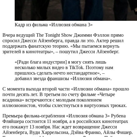
Кадр из фильма «Иллюзия обмана 3»
Вчера ведущий The Tonight Show Джимми Фэллон прямо
спросил Джесси Айзенберга, правда ли это. Актер решил
поддержать фанатскую теорию. «Мы пытаемся вернуть
зрителей в кинотеатры», – пошутил Джесси Айзенберг.
«[Ради блага индустрии] я могу снять лишь
несколько милых видео в TikTok. Поэтому нам
пришлось сделать нечто нестандартное», –
добавил звезда франшизы «Иллюзия обмана».
С момента выхода второй части «Иллюзии обмана» прошло
почти десять лет. В третьем по счету фильме «Четыре
всадника» встречаются с молодым поколением
иллюзионистов, чтобы схлестнуться в виртуозных трюках.
Премьера фильма-ограбления «Иллюзия обмана 3» Рубена
Фляйшера состоится 11 ноября, а в российских кинотеатрах
его покажут 13 ноября. Нас ждет возвращение Джесси
Айзенберга, Вуди Харрельсона, Дэйва Франко, Айлы Фишер.