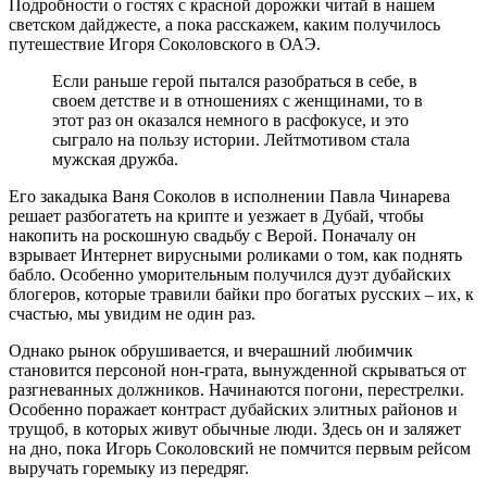
Подробности о гостях с красной дорожки читай в нашем
светском дайджесте, а пока расскажем, каким получилось
путешествие Игоря Соколовского в ОАЭ.
Если раньше герой пытался разобраться в себе, в
своем детстве и в отношениях с женщинами, то в
этот раз он оказался немного в расфокусе, и это
сыграло на пользу истории. Лейтмотивом стала
мужская дружба.
Его закадыка Ваня Соколов в исполнении Павла Чинарева
решает разбогатеть на крипте и уезжает в Дубай, чтобы
накопить на роскошную свадьбу с Верой. Поначалу он
взрывает Интернет вирусными роликами о том, как поднять
бабло. Особенно уморительным получился дуэт дубайских
блогеров, которые травили байки про богатых русских – их, к
счастью, мы увидим не один раз.
Однако рынок обрушивается, и вчерашний любимчик
становится персоной нон-грата, вынужденной скрываться от
разгневанных должников. Начинаются погони, перестрелки.
Особенно поражает контраст дубайских элитных районов и
трущоб, в которых живут обычные люди. Здесь он и заляжет
на дно, пока Игорь Соколовский не помчится первым рейсом
выручать горемыку из передряг.