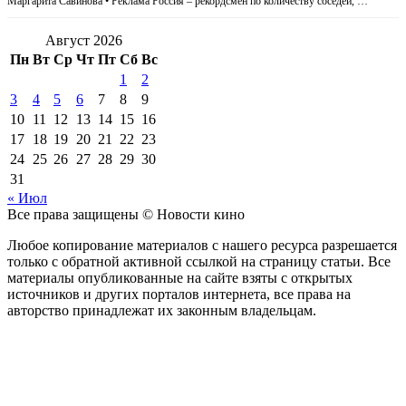
Маргарита Савинова • Реклама Россия – рекордсмен по количеству соседей, …
Август 2026
Пн
Вт
Ср
Чт
Пт
Сб
Вс
1
2
3
4
5
6
7
8
9
10
11
12
13
14
15
16
17
18
19
20
21
22
23
24
25
26
27
28
29
30
31
« Июл
Все права защищены © Новости кино
Любое копирование материалов с нашего ресурса разрешается
только с обратной активной ссылкой на страницу статьи. Все
материалы опубликованные на сайте взяты с открытых
источников и других порталов интернета, все права на
авторство принадлежат их законным владельцам.