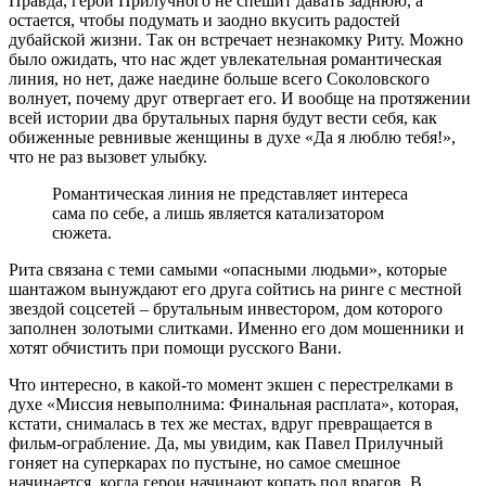
Правда, герой Прилучного не спешит давать заднюю, а
остается, чтобы подумать и заодно вкусить радостей
дубайской жизни. Так он встречает незнакомку Риту. Можно
было ожидать, что нас ждет увлекательная романтическая
линия, но нет, даже наедине больше всего Соколовского
волнует, почему друг отвергает его. И вообще на протяжении
всей истории два брутальных парня будут вести себя, как
обиженные ревнивые женщины в духе «Да я люблю тебя!»,
что не раз вызовет улыбку.
Романтическая линия не представляет интереса
сама по себе, а лишь является катализатором
сюжета.
Рита связана с теми самыми «опасными людьми», которые
шантажом вынуждают его друга сойтись на ринге с местной
звездой соцсетей – брутальным инвестором, дом которого
заполнен золотыми слитками. Именно его дом мошенники и
хотят обчистить при помощи русского Вани.
Что интересно, в какой-то момент экшен с перестрелками в
духе «Миссия невыполнима: Финальная расплата», которая,
кстати, снималась в тех же местах, вдруг превращается в
фильм-ограбление. Да, мы увидим, как Павел Прилучный
гоняет на суперкарах по пустыне, но самое смешное
начинается, когда герои начинают копать под врагов. В