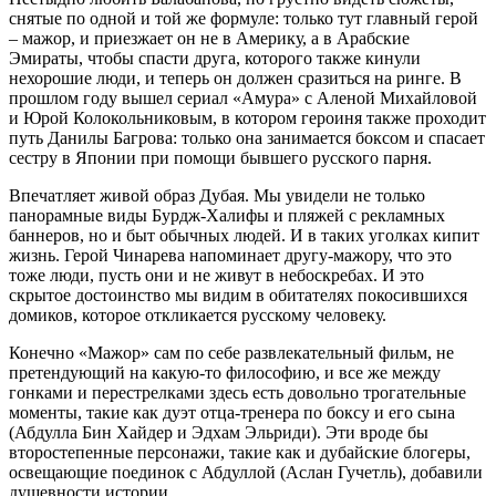
снятые по одной и той же формуле: только тут главный герой
– мажор, и приезжает он не в Америку, а в Арабские
Эмираты, чтобы спасти друга, которого также кинули
нехорошие люди, и теперь он должен сразиться на ринге. В
прошлом году вышел сериал «Амура» с Аленой Михайловой
и Юрой Колокольниковым, в котором героиня также проходит
путь Данилы Багрова: только она занимается боксом и спасает
сестру в Японии при помощи бывшего русского парня.
Впечатляет живой образ Дубая. Мы увидели не только
панорамные виды Бурдж-Халифы и пляжей с рекламных
баннеров, но и быт обычных людей. И в таких уголках кипит
жизнь. Герой Чинарева напоминает другу-мажору, что это
тоже люди, пусть они и не живут в небоскребах. И это
скрытое достоинство мы видим в обитателях покосившихся
домиков, которое откликается русскому человеку.
Конечно «Мажор» сам по себе развлекательный фильм, не
претендующий на какую-то философию, и все же между
гонками и перестрелками здесь есть довольно трогательные
моменты, такие как дуэт отца-тренера по боксу и его сына
(Абдулла Бин Хайдер и Эдхам Эльриди). Эти вроде бы
второстепенные персонажи, такие как и дубайские блогеры,
освещающие поединок с Абдуллой (Аслан Гучетль), добавили
душевности истории.