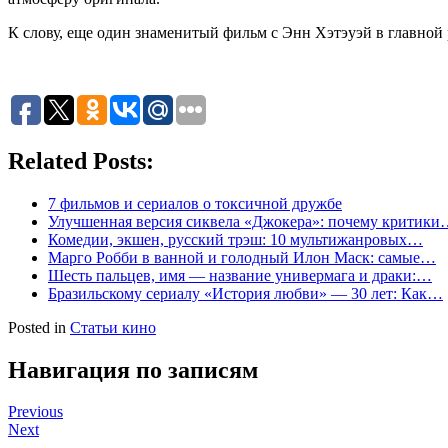
К слову, еще один знаменитый фильм с Энн Хэтэуэй в главной 
Related Posts:
7 фильмов и сериалов о токсичной дружбе
Улучшенная версия сиквела «Джокера»: почему критик
Комедии, экшен, русский трэш: 10 мультижанровых…
Марго Робби в ванной и голодный Илон Маск: самые…
Шесть пальцев, имя — название универмага и драки:…
Бразильскому сериалу «История любви» — 30 лет: Как…
Posted in
Статьи кино
Навигация по записям
Previous
Next