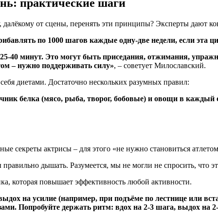
знь: практические шаги
у, далёкому от сцены, перенять эти принципы? Эксперты дают 
ибавлять по 1000 шагов каждые одну-две недели, если эта ци
 25-40 минут. Это могут быть приседания, отжимания, упражн
том – нужно поддерживать силу»
, – советует Милославский.
ь себя диетами. Достаточно нескольких разумных правил:
очник белка (мясо, рыба, творог, бобовые) и овощи в кажды
правильно дышать. Разумеется, мы не могли не спросить, что это
ика, которая повышает эффективность любой активности.
выдох на усилие (например, при подъёме по лестнице или вст
ми. Попробуйте держать ритм: вдох на 2-3 шага, выдох на 2