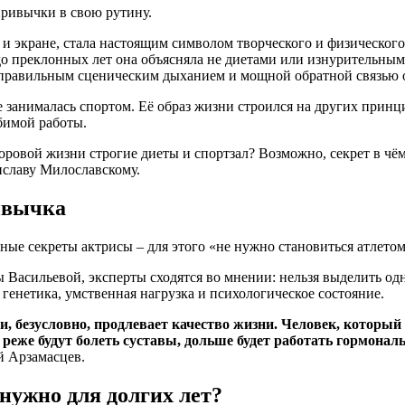
ривычки в свою рутину.
и экране, стала настоящим символом творческого и физического 
 до преклонных лет она объясняла не диетами или изнурительны
 правильным сценическим дыханием и мощной обратной связью о
е занималась спортом. Её образ жизни строился на других принц
юбимой работы.
доровой жизни строгие диеты и спортзал? Возможно, секрет в чё
иславу Милославскому.
ривычка
 Васильевой, эксперты сходятся во мнении: нельзя выделить одн
 генетика, умственная нагрузка и психологическое состояние.
, безусловно, продлевает качество жизни. Человек, который н
реже будут болеть суставы, дольше будет работать гормональ
й Арзамасцев.
 нужно для долгих лет?