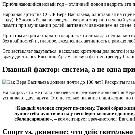
Приближающийся новый год – отличный повод внедрить эти п
Народная артистка СССР Вера Васильева, блиставшая на сцене 
году). Её жизнь была посвящена театру, а энергию и ясный ум
памяти при заучивании ролей, активным движением на сцене,
При этом актриса открыто говорила, что никогда специально н
без крайностей и, главное, ежедневная активность в рамках л
Это заставляет задуматься: насколько критичны для долгой и з
врачу-диетологу Евгению Арзамасцеву и фитнес-тренеру Стан
Главный фактор: система, а не одна п
На вопрос, что же стало ключевым в феномене долголетия Веры
усиливают друг друга. Это не только питание и движение, но и
«Каждый человек стареет по-своему. Такой образ жизни
лучше себя чувствовать: у него будет меньше одышки, 
сбалансировано»
, – комментирует врач-диетолог Евгени
Спорт vs. движение: что действительно