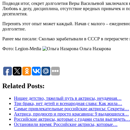
Подводя итог, секрет долголетия Веры Васильевой заключался 
Любовь к делу, дисциплина, отсутствие вредных привычек и по
десятилетия.
Перенять этот опыт может каждый. Начав с малого – ежедневн
долголетие.
Ранее мы писали: Сколько зарабатывали в СССР в перерасчете 
Фото: Legion-Media
Ольга Назарова
Related Posts:
Нищее детство, тяжелый путь в актрисы, неудачная…
Три брака, нет детей и всенародная слава: Как жила…
Самые привлекательные российские актрисы: Секреты…
Актриса, продюсер и просто красавица: 9 выдающихся…
Российские актрисы, которые с годами стали выглядеть…
Остановили время: Российские актрисы, которые…