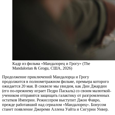
Кадр из фильма «Мандалорец и Грогу» (The
Mandalorian & Grogu, США, 2026)
Продолжение приключений Мандалорца и Грогу
продолжится в полнометражном фильме, премьера которого
ожидается 20 мая. В сиквеле мы увидим, как Дин Джардин
(его по-прежнему играет Педро Паскаль) со своим малюткой-
учеником отправятся защищать галактику от разгромленных
остатков Империи. Режиссером выступит Джон Фавро,
прежде работавший над сериалом «Мандалорец». Бонусом
станет появление Джереми Аллена Уайта и Сигурни Уивер.