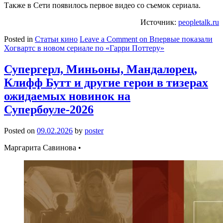
Также в Сети появилось первое видео со съемок сериала.
Источник:
peopletalk.ru
Posted in
Статьи кино
Leave a Comment
on Впервые показали
Хогвартс в новом сериале по «Гарри Поттеру»
Супергерл, Миньоны, Мандалорец,
Клифф Бутт и другие герои в тизерах
ожидаемых новинок на
Супербоуле-2026
Posted on
09.02.2026
by
poster
Маргарита Савинова •