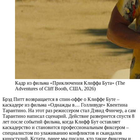
Кадр из фильма «Приключения Клиффа Бута» (The
Adventures of Cliff Booth, США, 2026)
Брэд Питт возвращается в спин-оффе о Клиффе Буте –
каскадере из фильма «Однажды в… Голливуде» Квентина
Тарантино. На этот раз режиссером стал Дэвид Финчер, а сам
Тарантино написал сценарий. Действие развернется спустя 8
лет после событий фильма, когда Клифф Бут оставляет
каскадерство и становится профессиональным фиксером –
специалистом по улаживанию конфликтов и скандалов
киностудий. Кстати, ранее мы писали, кто такие фиксеры и