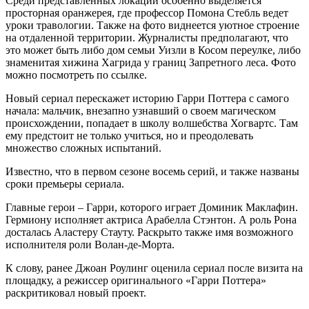
Среди представленных локаций особенно выделяется
просторная оранжерея, где профессор Помона Стебль ведет
уроки травологии. Также на фото виднеется уютное строение
на отдаленной территории. Журналисты предполагают, что
это может быть либо дом семьи Уизли в Косом переулке, либо
знаменитая хижина Хагрида у границ Запретного леса. Фото
можно посмотреть по ссылке.
Новый сериал перескажет историю Гарри Поттера с самого
начала: мальчик, внезапно узнавший о своем магическом
происхождении, попадает в школу волшебства Хогвартс. Там
ему предстоит не только учиться, но и преодолевать
множество сложных испытаний.
Известно, что в первом сезоне восемь серий, и также названы
сроки премьеры сериала.
Главные герои – Гарри, которого играет Доминик Маклафин.
Гермиону исполняет актриса Арабелла Стэнтон. А роль Рона
досталась Аластеру Стауту. Раскрыто также имя возможного
исполнителя роли Волан-де-Морта.
К слову, ранее Джоан Роулинг оценила сериал после визита на
площадку, а режиссер оригинального «Гарри Поттера»
раскритиковал новый проект.