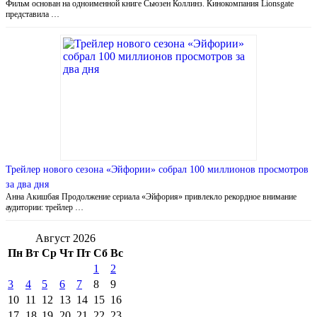
Фильм основан на одноименной книге Сьюзен Коллинз. Кинокомпания Lionsgate
представила …
Трейлер нового сезона «Эйфории» собрал 100 миллионов просмотров
за два дня
Анна Акишбая Продолжение сериала «Эйфория» привлекло рекордное внимание
аудитории: трейлер …
Август 2026
Пн
Вт
Ср
Чт
Пт
Сб
Вс
1
2
3
4
5
6
7
8
9
10
11
12
13
14
15
16
17
18
19
20
21
22
23