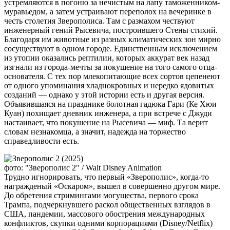
устремляются в погоню за нечистым на лапу таможенником-
муравьедом, а затем устраивают переполох на вечеринке в
честь столетия Зверополиса. Там с размахом чествуют
инженерный гений Рысевича, построившего Стены стихий.
Благодаря им животные из разных климатических зон мирно
сосуществуют в одном городе. Единственным исключением
из утопии оказались рептилии, которых аккурат век назад
изгнали из города-мечты за покушение на того самого отца-
основателя. С тех пор млекопитающие всех сортов цепенеют
от одного упоминания хладнокровных и нередко ядовитых
созданий — однако у этой истории есть и другая версия.
Объявившаяся на празднике болотная гадюка Гари (Ке Хюи
Куан) похищает дневник инженера, а при встрече с Джуди
настаивает, что покушение на Рысевича — миф. Та верит
словам незнакомца, а значит, надежда на торжество
справедливости есть.
фото: "Зверополис 2" / Walt Disney Animation
Трудно игнорировать, что первый «Зверополис», когда-то
награжденый «Оскаром», вышел в совершенно другом мире.
До обретения стримингами могущества, первого срока
Трампа, подчеркнувшего раскол общественных взглядов в
США, пандемии, массового обострения международных
конфликтов, скупки одними корпорациями (Disney/Netflix)