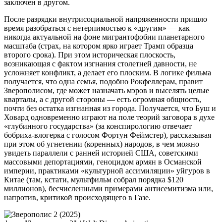
заключен в другом.
После разрядки внутрисоциальной напряженности пришло
время разобраться с нетерпимостью к «другим» — как
никогда актуальной на фоне мигрантофобии планетарного
масштаба (страх, на котором ярко играет Трамп образца
второго срока). При этом историческая плоскость,
возникающая с фактом изгнания столетней давности, не
усложняет конфликт, а делает его плоским. В логике фильма
получается, что одна семья, подобно Рокфеллерам, правит
Зверополисом, где может назначать мэров и выселять целые
кварталы, а с другой стороны — есть огромная общность,
почти без остатка изгнанная из города. Получается, что Буш и
Ховард одновременно играют на поле теорий заговора в духе
«глубинного государства» (за конспирологию отвечает
бобриха-влогерка с голосом Фортун Феймстер), рассказывая
при этом об угнетении (коренных) народов, в чем можно
увидеть параллели с ранней историей США, советскими
массовыми депортациями, геноцидом армян в Османской
империи, практиками «культурной ассимиляции» уйгуров в
Китае (там, кстати, мультфильм собрал порядка $120
миллионов), бесчисленными примерами антисемитизма или,
напротив, критикой происходящего в Газе.