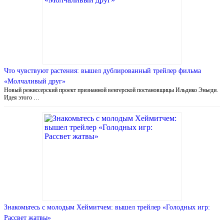
Что чувствуют растения: вышел дублированный трейлер фильма
«Молчаливый друг»
Новый режиссерский проект признанной венгерской постановщицы Ильдико Эньеди.
Идея этого …
Знакомьтесь с молодым Хеймитчем: вышел трейлер «Голодных игр:
Рассвет жатвы»