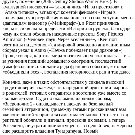
других, поменьше (20th Century Studios/Warner Bros.). В
культурной плоскости — закончились «Игра престолов» и
«Атака титанов», вспыхнул кометой феномен «Игры в
кальмара», супергеройская мода пошла на спад, уступив место
адаптациям видеоигр («Майнкрафт»), в Pixar принялись
клепать сиквелы за пределами «Истории игрушек», благодаря
чему их стали обходить находчивые проекты Sony Pictures
Animation («Человек-паук: Через вселенные», «Кей-поп —
охотницы на демонов»), а мировой рекорд по анимационным
сборам уехал в Азию («Нэчжа побеждает царя драконов»).
Проще говоря, картина мира значительно усложнилась — из-
за усиления позиций домашнего смотрения, последствий
(само)изоляции, окончания ряда франшиз-событий, которые
«объединяли всех», воспаления исторических ран и так далее.
Конечно, даже в таких обстоятельствах у сиквела высокий
кредит доверия: скажем, часть преданной аудитории выросла
в родителей, готовых отправится в зоотопию уже вместе со
своими детьми. Судя по околомиллиардным сборам,
«Зверополис 2» оправдывает надежду на безопасный
семейный аттракцион, где между гэгами проскакивают азы
«колониальной теории для самых маленьких». Сто лет назад
рептилий оболгали и изгнали, присвоив их земли, а теперь
Рысевичи, не утратившие могущества за целый век, намерены
еще расширить владения Тундратауна. Новый