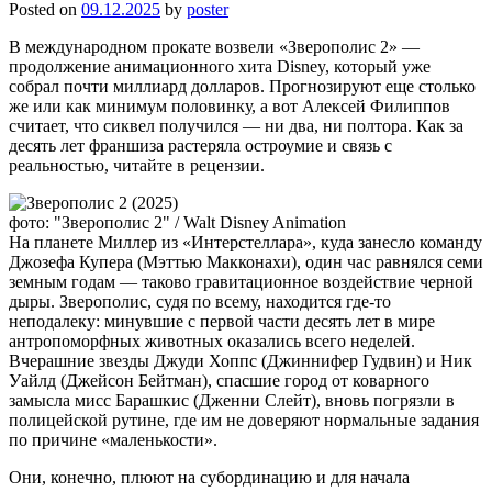
Posted on
09.12.2025
by
poster
В международном прокате возвели «Зверополис 2» —
продолжение анимационного хита Disney, который уже
собрал почти миллиард долларов. Прогнозируют еще столько
же или как минимум половинку, а вот Алексей Филиппов
считает, что сиквел получился — ни два, ни полтора. Как за
десять лет франшиза растеряла остроумие и связь с
реальностью, читайте в рецензии.
фото: "Зверополис 2" / Walt Disney Animation
На планете Миллер из «Интерстеллара», куда занесло команду
Джозефа Купера (Мэттью Макконахи), один час равнялся семи
земным годам — таково гравитационное воздействие черной
дыры. Зверополис, судя по всему, находится где-то
неподалеку: минувшие с первой части десять лет в мире
антропоморфных животных оказались всего неделей.
Вчерашние звезды Джуди Хоппс (Джиннифер Гудвин) и Ник
Уайлд (Джейсон Бейтман), спасшие город от коварного
замысла мисс Барашкис (Дженни Слейт), вновь погрязли в
полицейской рутине, где им не доверяют нормальные задания
по причине «маленькости».
Они, конечно, плюют на субординацию и для начала