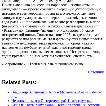
фото: "Зверополис 2" / Walt Disney Animation
Почти наверняка конкретных параллелей сценаристы не
закладывали — просто сочиняли очередную духоподъемную
историю о всем хорошем против всего плохого, где через
запятую идут уморительные зверьки и каламбуры, символ
года (змея!) и напоминание, как важно разговаривать в паре
(на работе и в отношениях), а также цитаты в диапазоне от
«Рататуя» до «Сияния» (на минуточку, хоррора об ужасе
исторической вины). Только на фоне 2025-го, где всё громче
раздаются залпы ресентимента и формируются новые пласты
взаимного недоверия, такая пробежка по городу кажется
настолько же неубедительной, как и повторение трюка
«робкий персонаж оказывается злодеем». История, конечно,
ходит кругами, но у нее хотя бы меняются «сценаристы».
«Зверополис 2». Трейлер №2 на английском языке
Источник
Related Posts:
Владимир Хотиненко, Артем Михалков, Алена Бабенко
и…
Не поняли смысл Интерстеллара? 11 лет спустя…
Анна и Артем Михалковы, Нелли Уварова, Анастасия…