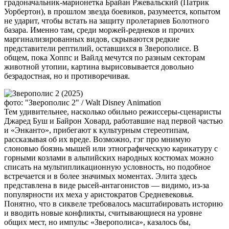
градоначальник-марионетка Брайан Ржевальский (Патрик
Уорбертон), в прошлом звезда боевиков, разумеется, копытом
не ударит, чтобы встать на защиту пролетариев Болотного
базара. Именно там, среди моржей-реднеков и прочих
маргинализированных видов, скрываются редкие
представители рептилий, оставшихся в Зверополисе. В
общем, пока Хоппс и Вайлд мечутся по разным секторам
животной утопии, картина вырисовывается довольно
безрадостная, но и противоречивая.
фото: "Зверополис 2" / Walt Disney Animation
Тем удивительнее, насколько обильно режиссеры-сценаристы
Джаред Буш и Байрон Ховард, работавшие над первой частью
и «Энканто», прибегают к культурным стереотипам,
рассказывая об их вреде. Возможно, гэг про мнимую
слоновью боязнь мышей или этнографическую карикатуру с
горными козлами в альпийских народных костюмах можно
списать на мультипликационную условность, но подобное
встречается и в более значимых моментах. Элита здесь
представлена в виде рысей-антагонистов — видимо, из-за
популярности их меха у аристократов Средневековья.
Понятно, что в сиквеле требовалось масштабировать историю
и вводить новые конфликты, считывающиеся на уровне
общих мест, но импульс «Зверополиса», казалось бы,