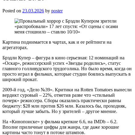
Posted on
23.03.2026
by
poster
Картина поднимается в чартах, как и ее рейтинги на
агрегаторах.
Брэдли Купер – фигура в кино серьезная: 12 номинаций на
«Оскар», режиссерский успех «Звезды родились», статус
главного голливудского трудоголика. Но было время, когда он
просто играл в фильмах, которые студии боялись выпускать в
широкий прокат.
2009-й год, «Дело №39». Критики на Rotten Tomatoes вынесли
вердикт суровый – 22%, отметив разве что «стильный
почерк» режиссера. Сборы оказались практически равны
бюджету: $28 млн против $26 млн. Казалось бы, проходняк,
который лучше забыть. Но у зрителей – другое мнение.
На «Кинопоиске» у фильма крепкие 6.6, на IMDb – 6.2.
Вполне приличные цифры для жанра, где даже хорошие
картины часто тонут в потоке штампов.