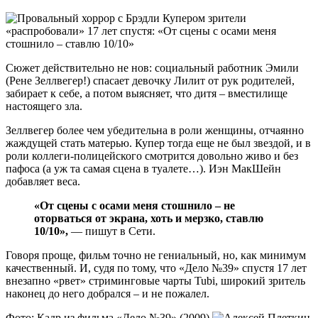
Сюжет действительно не нов: социальный работник Эмили
(Рене Зеллвегер!) спасает девочку Лилит от рук родителей,
забирает к себе, а потом выясняет, что дитя – вместилище
настоящего зла.
Зеллвегер более чем убедительна в роли женщины, отчаянно
жаждущей стать матерью. Купер тогда еще не был звездой, и в
роли коллеги-полицейского смотрится довольно живо и без
пафоса (а уж та самая сцена в туалете…). Иэн МакШейн
добавляет веса.
«От сцены с осами меня стошнило – не
оторваться от экрана, хоть и мерзко, ставлю
10/10»,
— пишут в Сети.
Говоря проще, фильм точно не гениальный, но, как минимум
качественный. И, судя по тому, что «Дело №39» спустя 17 лет
внезапно «рвет» стриминговые чарты Tubi, широкий зритель
наконец до него добрался – и не пожалел.
Фото: Кадр из фильма «Дело №39» (2009)