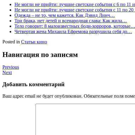
Не могли не прийти: лучшие светские события с 6 по 11 
Не могли не прийти: лучшие светские события с 11 по 20
Одежда – не то, чем кажется. Как Дэвид Линч…
Три брака, нет детей и всенародная слава: Как жила…
Тело говорит: 8 малоизвестных боди-хорроров, которые
Четвертая жена Михаила Ефремова разрушила себя до…
Posted in
Статьи кино
Навигация по записям
Previous
Next
Добавить комментарий
Ваш адрес email не будет опубликован.
Обязательные поля пом