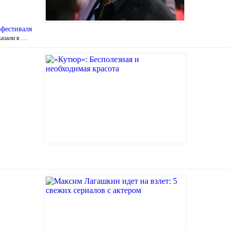
офестиваля
казали в …