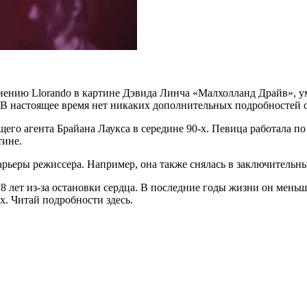
олнению Llorando в картине Дэвида Линча «Малхолланд Драйв», 
В настоящее время нет никаких дополнительных подробностей о
его агента Брайана Лаукса в середине 90-х. Певица работала по
тине.
арьеры режиссера. Например, она также снялась в заключительн
78 лет из-за остановки сердца. В последние годы жизни он мень
x. Читай подробности здесь.