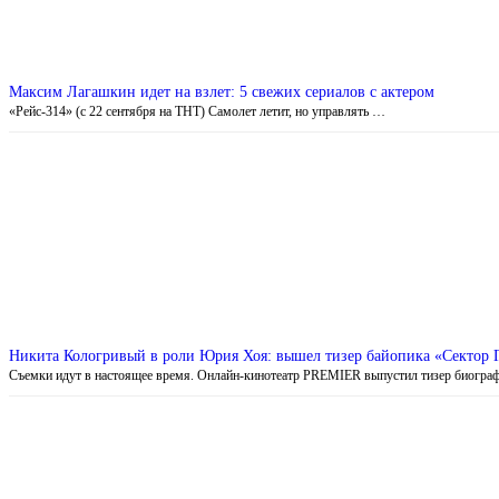
Максим Лагашкин идет на взлет: 5 свежих сериалов с актером
«Рейс-314» (с 22 сентября на ТНТ) Самолет летит, но управлять …
Никита Кологривый в роли Юрия Хоя: вышел тизер байопика «Сектор 
Съемки идут в настоящее время. Онлайн-кинотеатр PREMIER выпустил тизер биогра