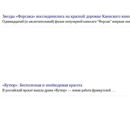
Звезды «Форсажа» воссоединились на красной дорожке Каннского кин
Одиннадцатый (и заключительный) фильм популярной киносаги “Форсаж” впервые по
«Кутюр»: Бесполезная и необходимая красота
В российский прокат вышла драма «Кутюр» — новая работа французской …