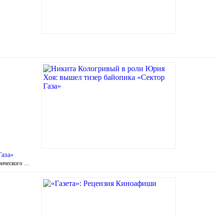
Газа»
фического …