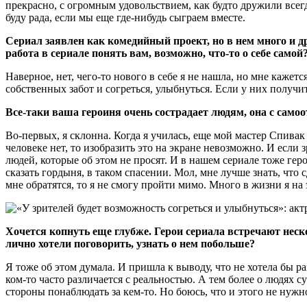
прекрасно, с огромным удовольствием, как будто дружили всег
буду рада, если мы еще где-нибудь сыграем вместе.
Сериал заявлен как комедийный проект, но в нем много и д
работа в сериале понять вам, возможно, что-то о себе самой
Наверное, нет, чего-то нового в себе я не нашла, но мне кажет
собственных забот и согреться, улыбнуться. Если у них получит
Все-таки ваша героиня очень сострадает людям, она с сам
Во-первых, я склонна. Когда я училась, еще мой мастер Спивак г
человеке нет, то изобразить это на экране невозможно. И если зр
людей, которые об этом не просят. И в нашем сериале тоже геро
сказать гордыня, в таком спасении. Мол, мне лучше знать, что
мне обратятся, то я не смогу пройти мимо. Много в жизни я на 
Хочется копнуть еще глубже. Герои сериала встречают нес
лично хотели поговорить, узнать о нем побольше?
Я тоже об этом думала. И пришла к выводу, что не хотела бы ра
ком-то часто различается с реальностью. А тем более о людях 
стороны понаблюдать за кем-то. Но боюсь, что и этого не нуж