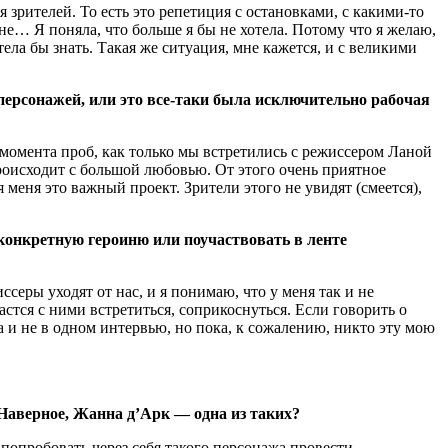
 зрителей. То есть это репетиция с остановками, с какими-то
оне… Я поняла, что больше я бы не хотела. Потому что я желаю,
ела бы знать. Такая же ситуация, мне кажется, и с великими
персонажей, или это все-таки была исключительно рабочая
с момента проб, как только мы встретились с режиссером Ланой
происходит с большой любовью. От этого очень приятное
 меня это важный проект. Зрители этого не увидят (смеется),
конкретную героиню или поучаствовать в ленте
серы уходят от нас, и я понимаю, что у меня так и не
стся с ними встретиться, соприкоснуться. Если говорить о
ла и не в одном интервью, но пока, к сожалению, никто эту мою
 Наверное, Жанна д’Арк — одна из таких?
 попробовать через себя такого персонажа провести.