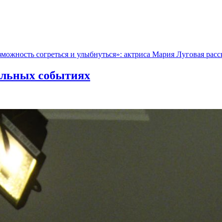
зможность согреться и улыбнуться»: актриса Мария Луговая расс
альных событиях