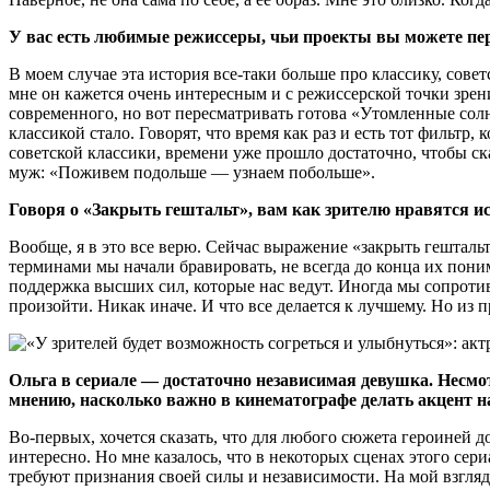
У вас есть любимые режиссеры, чьи проекты вы можете пе
В моем случае эта история все-таки больше про классику, сов
мне он кажется очень интересным и с режиссерской точки зрени
современного, но вот пересматривать готова «Утомленные сол
классикой стало. Говорят, что время как раз и есть тот фильтр,
советской классики, времени уже прошло достаточно, чтобы сказ
муж: «Поживем подольше — узнаем побольше».
Говоря о «Закрыть гештальт», вам как зрителю нравятся и
Вообще, я в это все верю. Сейчас выражение «закрыть гешталь
терминами мы начали бравировать, не всегда до конца их понима
поддержка высших сил, которые нас ведут. Иногда мы сопротив
произойти. Никак иначе. И что все делается к лучшему. Но из 
Ольга в сериале — достаточно независимая девушка. Несмот
мнению, насколько важно в кинематографе делать акцент 
Во-первых, хочется сказать, что для любого сюжета героиней д
интересно. Но мне казалось, что в некоторых сценах этого се
требуют признания своей силы и независимости. На мой взгля