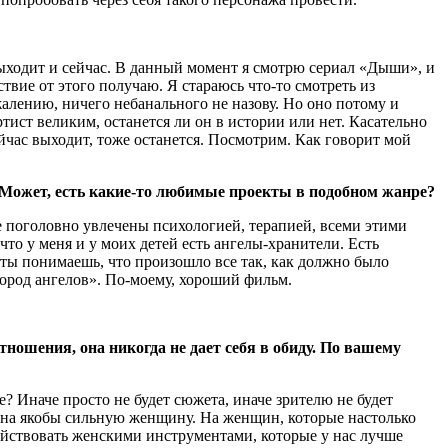
выходит и сейчас. В данный момент я смотрю сериал «Дыши», и
твие от этого получаю. Я стараюсь что-то смотреть из
алению, ничего небанального не назову. Но оно потому и
артист великим, останется ли он в истории или нет. Касательно
сейчас выходит, тоже останется. Посмотрим. Как говорит мой
? Может, есть какие-то любимые проекты в подобном жанре?
се поголовно увлечены психологией, терапией, всеми этими
что у меня и у моих детей есть ангелы-хранители. Есть
и ты понимаешь, что произошло все так, как должно было
Город ангелов». По-моему, хороший фильм.
ношения, она никогда не дает себя в обиду. По вашему
? Иначе просто не будет сюжета, иначе зрителю не будет
ой на якобы сильную женщину. На женщин, которые настолько
ействовать женскими инструментами, которые у нас лучше