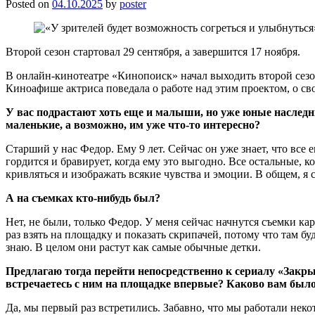
Posted on
04.10.2025
by
poster
Второй сезон стартовал 29 сентября, а завершится 17 ноября.
В онлайн-кинотеатре «Кинопоиск» начал выходить второй сезо
Киноафише актриса поведала о работе над этим проектом, о свои
У вас подрастают хоть еще и малыши, но уже юные наследн
маленькие, а возможно, им уже что-то интересно?
Старший у нас Федор. Ему 9 лет. Сейчас он уже знает, что все 
гордится и бравирует, когда ему это выгодно. Все остальные, 
кривляться и изображать всякие чувства и эмоции. В общем, я 
А на съемках кто-нибудь был?
Нет, не были, только Федор. У меня сейчас начнутся съемки кар
раз взять на площадку и показать скрипачей, потому что там бу
знаю. В целом они растут как самые обычные детки.
Предлагаю тогда перейти непосредственно к сериалу «Закры
встречаетесь с ним на площадке впервые? Каково вам было
Да, мы первый раз встретились. Забавно, что мы работали неко