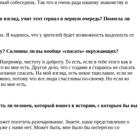
ый собеседник. Так что я очень рада нашему знакомству и
 взгляд, учит этот сериал в первую очередь? Помогла ли
нах. Я надеюсь, что у зрителей будет возможность выдохнуть от
льгу? Склонны ли вы вообще «спасать» окружающих?
апример, чистоту и доброту. То есть, если в тебе этого как в
о во мне есть. Другое дело, что с годами я стараюсь не спасать
лание спасать. На мой взгляд, есть некое тщеславие, если не
еянно, потому что все люди счастливы по-своему. Но если ко
во мне есть.
сть ли человек, который вошел в историю, с которым бы вы
может посетить разочарование. Знаете, наше представление о
 уже с нами нет. Может быть, мне было бы интересно со