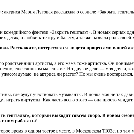
н комедийного фэнтези «Закрыть гештальт». В новых сериях од
х детях, о любви к театру и балету, а также назвала роль своей 
ики. Расскажите, интересуются ли дети процессами вашей а
его родственники артисты, а его мама тоже артистка. Он понимае
конечно, еще слишком маленькие. Но другое дело — моя дочка, ко
с ужасом думаю, не актриса ли растет? Но мы очень постараемся,
тины, где будут участвовать музыканты. И дочка моя не так давн
дут играть виртуозы. Как часть всего этого — она просто увидит
ть гештальт», который выходит совсем скоро. В новом сезон
 с ним работать?
торое время в одном театре вместе, в Московском ТЮЗе, но там м