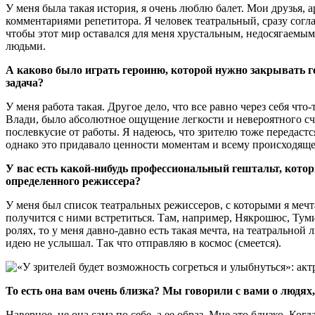
У меня была такая история, я очень люблю балет. Мои друзья, 
комментариями репетитора. Я человек театральный, сразу согла
чтобы этот мир оставался для меня хрустальным, недосягаемым.
людьми.
А каково было играть героиню, которой нужно закрывать г
задача?
У меня работа такая. Другое дело, что все равно через себя чт
Влади, было абсолютное ощущение легкости и невероятного счас
послевкусие от работы. Я надеюсь, что зрителю тоже передастс
однако это придавало ценности моментам и всему происходяще
У вас есть какой-нибудь профессиональный гештальт, кото
определенного режиссера?
У меня был список театральных режиссеров, с которыми я мечта
получится с ними встретиться. Там, например, Някрошюс, Тумин
ролях, то у меня давно-давно есть такая мечта, на театральной
идею не услышал. Так что отправляю в космос (смеется).
То есть она вам очень близка? Мы говорили с вами о людя
Наверное, не она сама по себе, а ее образ. Мне это близко. Ко