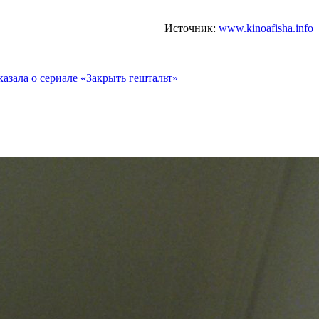
Источник:
www.kinoafisha.info
казала о сериале «Закрыть гештальт»