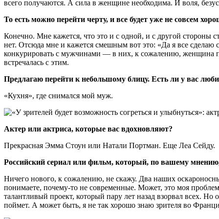
всего получаются. А сила в женщине необходима. И воля, безу
То есть можно перейти черту, и все будет уже не совсем хор
Конечно. Мне кажется, что это и с одной, и с другой сторон
нет. Отсюда мне и кажется смешным вот это: «Да я все сделаю 
конкурировать с мужчинами — в них, к сожалению, женщина по
встречалась с этим.
Предлагаю перейти к небольшому блицу. Есть ли у вас лю
«Кухня», где снимался мой муж.
Актер или актриса, которые вас вдохновляют?
Прекрасная Эмма Стоун или Натали Портман. Еще Леа Сейду.
Российский сериал или фильм, который, по вашему мнению,
Ничего нового, к сожалению, не скажу. Два наших оскароносн
понимаете, почему-то не современные. Может, это моя проблема
талантливый проект, который пару лет назад взорвал всех. Но 
поймет. А может быть, я не так хорошо знаю зрителя во Франци