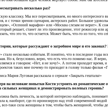
ресматривать несколько раз?
етскую классику. Мы все пересматриваем, но много интересного 
я, и с точки зрения сценария, актерских работ. Большое удовольс
нцем», «Осенний марафон» или «Москва слезам не верит». К сож
 который решает, станет ли это произведение, этот режиссер или 
ать, что это то, что остается. Может быть, что-то из того, что 
стории, которые рассуждают о загробном мире и его законах
т» стало несколько избитым. И понятно, что в последние годы в
я. Но я, безусловно, верю, что есть что-то помимо нас. Я верю, 
ляемся и говорим: «Нет, я не хочу!». А потом проходит время, 
проектов таких мне почему-то приходит в голову только фильм «
ря на неловкие попытки Кости устроить их романтические от
на сильных женщинах и демонстрировать волевых героинь?
олжна быть личность, за которой интересно наблюдать, понимаете
риала я, наоборот, где-то иронизирую над этой современной мод
д, все-таки сила женщины в том, чтобы быть женщиной, чтобы д