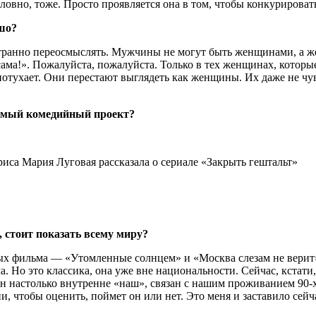
словно, тоже. Просто проявляется она в том, чтобы конкуриров
ошо?
ы странно переосмыслять. Мужчины не могут быть женщинами, а 
сама!». Пожалуйста, пожалуйста. Только в тех женщинах, которы
тухает. Они перестают выглядеть как женщины. Их даже не чувс
бимый комедийный проект?
 стоит показать всему миру?
ых фильма — «Утомленные солнцем» и «Москва слезам не верит»
. Но это классика, она уже вне национальности. Сейчас, кстати
он настолько внутренне «наш», связан с нашим проживанием 90-х
и, чтобы оценить, поймет он или нет. Это меня и заставило сей