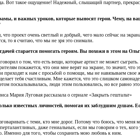
да. Вот такое ощущение! Надежный, слышащий партнер, прекрасн
рамы, и важных уроков, которые выносят герои. Чему, на ваш
?
ся, что проект очень светлый и добрый, чего мало сейчас на экра
ся, то я считаю, что мы не зря это снимали.
оотдачей старается помогать героям. Вы похожи в этом на О
оворил о том, что есть вещи, которые артист не может сыграть. Н
ителям покажется, что они мне верят на экране, то значит, что эт
и приходят к нам с просьбой о помощи, мы не навязываем свое же
 сделает тебя счастливым. Мне кажется, что это слишком самонад
этом поскальзывалась, люди этим пользовались, но все равно это 
колько известных личностей, помогая их заблудшим душам. Е
зговаривать с теми, кто мне дорог. Потому что боюсь, что меня 
суперталантливых, даже гениальных, если мы говорим о тех, кого
но. Именно для того, чтобы сохранить мою любовь к ним.