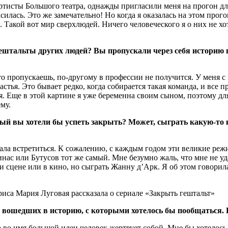
артисты Большого театра, однажды пригласили меня на прогон для
силась. Это же замечательно! Но когда я оказалась на этом прог
 Такой вот мир сверхлюдей. Ничего человеческого я о них не хот
ештальты других людей? Вы пропускали через себя историю 
о-то пропускаешь, по-другому в профессии не получится. У меня 
тья. Это бывает редко, когда собирается такая команда, и все 
я. Еще в этой картине я уже беременна своим сыном, поэтому для
му.
рый вы хотели бы успеть закрыть? Может, сыграть какую-то 
ла встретиться. К сожалению, с каждым годом эти великие режис
ас или Бутусов тот же самый. Мне безумно жаль, что мне не уда
 ли сцене или в кино, но сыграть Жанну д’Арк. Я об этом говори
х, вошедших в историю, с которыми хотелось бы пообщаться.
гда во имя большой идеи человек жертвует собой. Мне бы хотелось