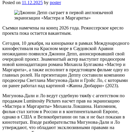
Posted on
11.12.2025
by
poster
Съемки намечены на конец 2026 года. Режиссерское кресло
проекта пока остается вакантным.
Сегодня, 10 декабря, на кинорынке в рамках Международного
кинофестиваля на Красном море в Саудовской Аравии
неожиданно появился Джонни Депп, анонсировавший свой
очередной проект. Знаменитый актер выступит продюсером
новой киноадаптации романа Михаила Булгакова «Мастер и
Маргарита», а также исполнит в предстоящем фильме одну из
главных ролей. На презентации Деппу составили компанию
продюсеры Светлана Мигунова-Дали и Грэйс Ло, с которыми
он ранее работал над картиной «Жанна Дюбарри» (2023).
Мигунова-Дали и Ло ведут судебную тяжбу с агентством по
продажам Luminosity Pictures насчет прав на экранизацию
«Мастера и Маргариты» Михаила Локшина. Напомним,
фильм стал хитом в России и в континентальной Европе,
однако в США и Великобритании он так и не был показан в
кинотеатрах. Входе разбирательства Мигунова-Дали и Ло
утверждают, что обладают эксклюзивными правами на