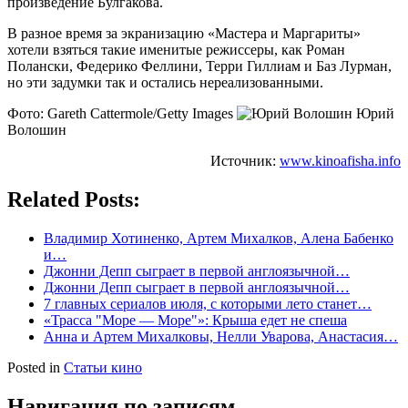
произведение Булгакова.
В разное время за экранизацию «Мастера и Маргариты»
хотели взяться такие именитые режиссеры, как Роман
Полански, Федерико Феллини, Терри Гиллиам и Баз Лурман,
но эти задумки так и остались нереализованными.
Фото: Gareth Cattermole/Getty Images
Юрий
Волошин
Источник:
www.kinoafisha.info
Related Posts:
Владимир Хотиненко, Артем Михалков, Алена Бабенко
и…
Джонни Депп сыграет в первой англоязычной…
Джонни Депп сыграет в первой англоязычной…
7 главных сериалов июля, с которыми лето станет…
«Трасса "Море — Море"»: Крыша едет не спеша
Анна и Артем Михалковы, Нелли Уварова, Анастасия…
Posted in
Статьи кино
Навигация по записям