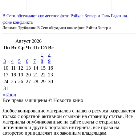
В Сети обсуждают совместное фото Рэйчел Зеглер и Галь Гадот на
фоне конфликта
Леонилла Трубникова В Сети обсуждают новые фото Рэйчел Зеглер и …
Август 2026
Пн
Вт
Ср
Чт
Пт
Сб
Вс
1
2
3
4
5
6
7
8
9
10
11
12
13
14
15
16
17
18
19
20
21
22
23
24
25
26
27
28
29
30
31
« Июл
Все права защищены © Новости кино
Любое копирование материалов с нашего ресурса разрешается
только с обратной активной ссылкой на страницу статьи. Все
материалы опубликованные на сайте взяты с открытых
источников и других порталов интернета, все права на
авторство принадлежат их законным владельцам.