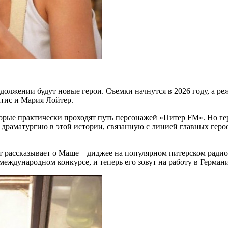
одолжении будут новые герои. Съемки начнутся в 2026 году, а 
тис и Мария Лойтер.
орые практически проходят путь персонажей «Питер FM». Но г
аматургию в этой истории, связанную с линией главных героев.
рассказывает о Маше – диджее на популярном питерском радио,
еждународном конкурсе, и теперь его зовут на работу в Герман