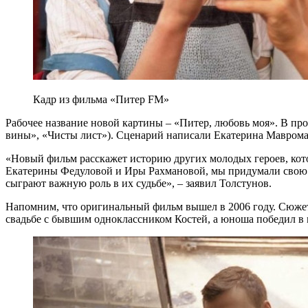
Кадр из фильма «Питер FM»
Рабочее название новой картины – «Питер, любовь моя». В пр
вины», «Чисты лист»). Cценарий написали Екатерина Маврома
«Новый фильм расскажет историю других молодых героев, кот
Екатерины Федуловой и Иры Рахмановой, мы придумали свою др
сыграют важную роль в их судьбе», – заявил Толстунов.
Напомним, что оригинальный фильм вышел в 2006 году. Сюжет 
свадьбе с бывшим одноклассником Костей, а юноша победил в м