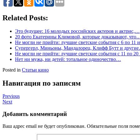
Related Posts:
Это будущее: 16 молодых российских актеров и актрис,…
20 фото Екатерины Климовой, которые доказывают, что
Не могли не прийти: лучшие светские события с 6 по 11 
Супергерл, Миньоны, Мандалорец, Клифф Бутт и други
Не могли не прийти: лучшие светские события с 11 по 20
Нет ни мужа, ни детей: тотальное одиночество…
Posted in
Статьи кино
Навигация по записям
Previous
Next
Добавить комментарий
Ваш адрес email не будет опубликован.
Обязательные поля пом