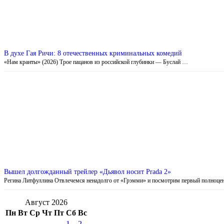
В духе Гая Ричи: 8 отечественных криминальных комедий
«Нам кранты» (2026) Трое пацанов из российской глубинки — Буслай …
Вышел долгожданный трейлер «Дьявол носит Prada 2»
Регина Литфуллина Отвлечемся ненадолго от «Грэмми» и посмотрим первый полноц
Август 2026
Пн
Вт
Ср
Чт
Пт
Сб
Вс
1
2