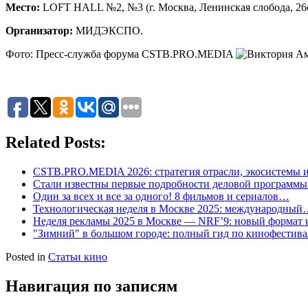
Место:
LOFT HALL №2, №3 (г. Москва, Ленинская слобода, 26
Организатор:
МИДЭКСПО.
Фото: Пресс-служба форума CSTB.PRO.MEDIA
Related Posts:
CSTB.PRO.MEDIA 2026: стратегия отрасли, экосистемы
Стали известны первые подробности деловой программ
Один за всех и все за одного! 8 фильмов и сериалов…
Технологическая неделя в Москве 2025: международны
Неделя рекламы 2025 в Москве — NRF’9: новый формат
"Зимний" в большом городе: полный гид по кинофестив
Posted in
Статьи кино
Навигация по записям