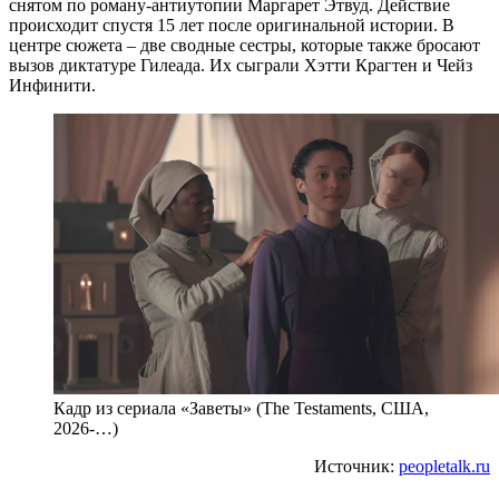
снятом по роману-антиутопии Маргарет Этвуд. Действие
происходит спустя 15 лет после оригинальной истории. В
центре сюжета – две сводные сестры, которые также бросают
вызов диктатуре Гилеада. Их сыграли Хэтти Крагтен и Чейз
Инфинити.
Кадр из сериала «Заветы» (The Testaments, США,
2026-…)
Источник:
peopletalk.ru