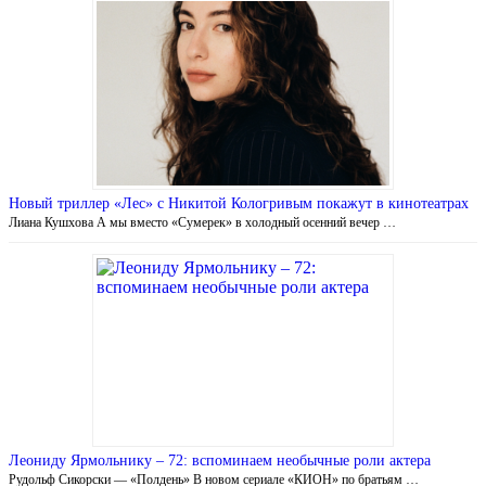
Новый триллер «Лес» с Никитой Кологривым покажут в кинотеатрах
Лиана Кушхова А мы вместо «Сумерек» в холодный осенний вечер …
Леониду Ярмольнику – 72: вспоминаем необычные роли актера
Рудольф Сикорски — «Полдень» В новом сериале «КИОН» по братьям …