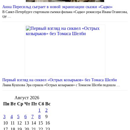
Анна Пересильд сыграет в новой экранизации сказки «Садко»
В Санкт-Петербурге стартовали съемки фильма «Садко» режиссера Ивана Оганесова,
где …
Первый взгляд на сиквел «Острых козырьков» без Томаса Шелби
Лиана Кушхова Эра сериала «Острых козырьков» с Томасом Шелби подошла …
Август 2026
Пн
Вт
Ср
Чт
Пт
Сб
Вс
1
2
3
4
5
6
7
8
9
10
11
12
13
14
15
16
17
18
19
20
21
22
23