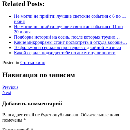
Related Posts:
Не могли не прийти: лучшие светские события с 6 по 11
июня
Не могли не прийти: лучшие светские события с 11 по
20 июня
Подборка историй на осень, после которых трудно…
Какие микродрамы стоит посмотреть и откуда вообще…
10 фильмов и сериалов про героев с двойной жизнью
Какой сериал подходит тебе по архетипу личности
Posted in
Статьи кино
Навигация по записям
Previous
Next
Добавить комментарий
Ваш адрес email не будет опубликован.
Обязательные поля
помечены
*
Комментарий
*