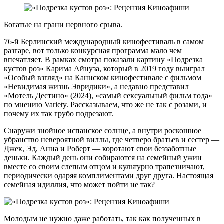
Богатые на грани нервного срыва.
76-й Берлинский международный кинофестиваль в самом
разгаре, вот только конкурсная программа мало чем
впечатляет. В рамках смотра показали картину «Подрезка
кустов роз» Карима Айнуза, который в 2019 году выиграл
«Особый взгляд» на Каннском кинофестивале с фильмом
«Невидимая жизнь Эвридики», а недавно представил
«Мотель Дестино» (2024), «самый сексуальный фильм года»
по мнению Variety. Рассказываем, что же не так с розами, и
почему их так грубо подрезают.
Снаружи знойное испанское солнце, а внутри роскошное
убранство невероятной виллы, где четверо братьев и сестер —
Джек, Эд, Анна и Роберт — коротают свои беззаботные
деньки. Каждый день они собираются на семейный ужин
вместе со своим слепым отцом и культурно трапезничают,
периодически одаряя комплиментами друг друга. Настоящая
семейная идиллия, что может пойти не так?
Молодым не нужно даже работать, так как полученных в