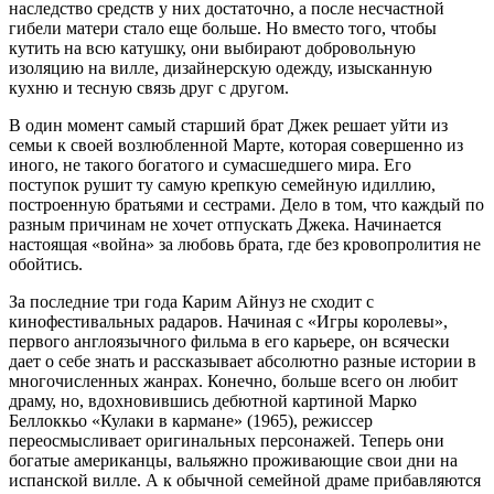
наследство средств у них достаточно, а после несчастной
гибели матери стало еще больше. Но вместо того, чтобы
кутить на всю катушку, они выбирают добровольную
изоляцию на вилле, дизайнерскую одежду, изысканную
кухню и тесную связь друг с другом.
В один момент самый старший брат Джек решает уйти из
семьи к своей возлюбленной Марте, которая совершенно из
иного, не такого богатого и сумасшедшего мира. Его
поступок рушит ту самую крепкую семейную идиллию,
построенную братьями и сестрами. Дело в том, что каждый по
разным причинам не хочет отпускать Джека. Начинается
настоящая «война» за любовь брата, где без кровопролития не
обойтись.
За последние три года Карим Айнуз не сходит с
кинофестивальных радаров. Начиная с «Игры королевы»,
первого англоязычного фильма в его карьере, он всячески
дает о себе знать и рассказывает абсолютно разные истории в
многочисленных жанрах. Конечно, больше всего он любит
драму, но, вдохновившись дебютной картиной Марко
Беллоккьо «Кулаки в кармане» (1965), режиссер
переосмысливает оригинальных персонажей. Теперь они
богатые американцы, вальяжно проживающие свои дни на
испанской вилле. А к обычной семейной драме прибавляются