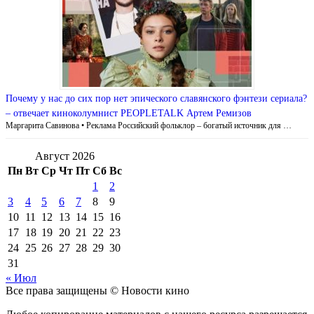
Почему у нас до сих пор нет эпического славянского фэнтези сериала?
– отвечает киноколумнист PEOPLETALK Артем Ремизов
Маргарита Савинова • Реклама Российский фольклор – богатый источник для …
Август 2026
Пн
Вт
Ср
Чт
Пт
Сб
Вс
1
2
3
4
5
6
7
8
9
10
11
12
13
14
15
16
17
18
19
20
21
22
23
24
25
26
27
28
29
30
31
« Июл
Все права защищены © Новости кино