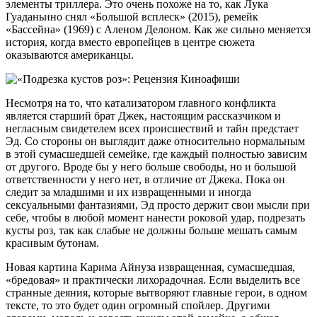
элементы триллера. Это очень похоже на то, как Лука
Гуаданьино снял «Большой всплеск» (2015), ремейк
«Бассейна» (1969) с Аленом Делоном. Как же сильно меняется
история, когда вместо европейцев в центре сюжета
оказываются американцы.
Несмотря на то, что катализатором главного конфликта
является старший брат Джек, настоящим рассказчиком и
негласным свидетелем всех происшествий и тайн предстает
Эд. Со стороны он выглядит даже относительно нормальным
в этой сумасшедшей семейке, где каждый полностью зависим
от другого. Вроде бы у него больше свободы, но и большой
ответственности у него нет, в отличие от Джека. Пока он
следит за младшими и их извращенными и иногда
сексуальными фантазиями, Эд просто держит свои мысли при
себе, чтобы в любой момент нанести роковой удар, подрезать
кусты роз, так как слабые не должны больше мешать самым
красивым бутонам.
Новая картина Карима Айнуза извращенная, сумасшедшая,
«бредовая» и практически лихорадочная. Если выделить все
странные деяния, которые вытворяют главные герои, в одном
тексте, то это будет один огромный спойлер. Другими