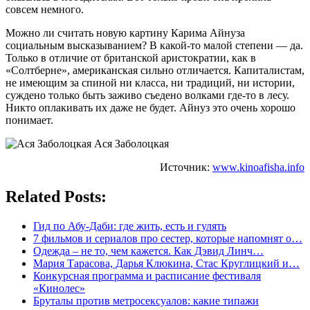
совсем немного.
Можно ли считать новую картину Карима Айнуза
социальным высказыванием? В какой-то малой степени — да.
Только в отличие от британской аристократии, как в
«Солтберне», американская сильно отличается. Капиталистам,
не имеющим за спиной ни класса, ни традиций, ни истории,
суждено только быть заживо съедено волками где-то в лесу.
Никто оплакивать их даже не будет. Айнуз это очень хорошо
понимает.
Ася Заболоцкая
Источник:
www.kinoafisha.info
Related Posts:
Гид по Абу-Даби: где жить, есть и гулять
7 фильмов и сериалов про сестер, которые напомнят о…
Одежда – не то, чем кажется. Как Дэвид Линч…
Мария Тарасова, Дарья Клюкина, Стас Круглицкий и…
Конкурсная программа и расписание фестиваля
«Кинолес»
Бруталы против метросексуалов: какие типажи