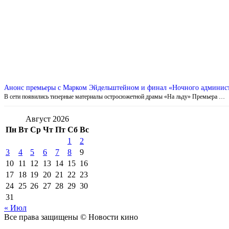
Анонс премьеры с Марком Эйдельштейном и финал «Ночного админист
В сети появились тизерные материалы остросюжетной драмы «На льду» Премьера …
Август 2026
Пн
Вт
Ср
Чт
Пт
Сб
Вс
1
2
3
4
5
6
7
8
9
10
11
12
13
14
15
16
17
18
19
20
21
22
23
24
25
26
27
28
29
30
31
« Июл
Все права защищены © Новости кино