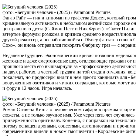
фото: «Бегущий человек» (2025) / Paramount Pictures
Эдгар Райт — гик и киноман из графства Дорсет, который гро
криминальную активность в небольшом английском городке он
центрального дуэта (Саймон Пегг и Ник Фрост). «Скотт Пилиг
затертые формулы ромкома и кризиса среднего возраста/иноплан
другой режиссер, а несработавшийся с Disney фантазер снял
Сохо», он вновь отправился покорять Фабрику грез — с экран
Недалекое будущее. Экономический кризис позволил медиакорпо
жестокие и даже смертоносные шоу, отвлекающие граждан от н
прошлого места его вышвырнули за «профсоюзную деятельность
на двух работах, а честный трудяга на той стадии отчаяния, к
покалечат, но продюсеры видят в нем яркого кандидата для «Б
вооруженных охотников и чутких сограждан, которые могут до
и фору в 12 часов. Игра началась.
фото: «Бегущий человек» (2025) / Paramount Pictures
Роман Стивена Кинга о человеческом сафари в прямом эфире в
сюжеты, а не только звучное имя. Уже через пять лет случилас
приверженность оригиналу. Конечно, с поправкой на технолог
потому оснащен дронами, соцсетями, автопилотами и прочими 
современники видели в новом тысячелетии «Королевские битвы