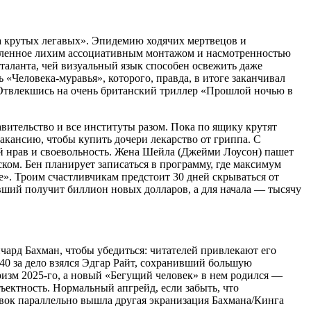
па крутых легавых». Эпидемию ходячих мертвецов и
силенное лихим ассоциативным монтажом и насмотренностью
таланта, чей визуальный язык способен освежить даже
 «Человека-муравья», которого, правда, в итоге заканчивал
 Отвлекшись на очень британский триллер «Прошлой ночью в
вительство и все институты разом. Пока по ящику крутят
кансию, чтобы купить дочери лекарство от гриппа. С
й нрав и своевольность. Жена Шейла (Джейми Лоусон) пашет
иском. Бен планирует записаться в программу, где максимум
е». Троим счастливчикам предстоит 30 дней скрываться от
вший получит биллион новых долларов, а для начала — тысячу
ард Бахман, чтобы убедиться: читателей привлекают его
 40 за дело взялся Эдгар Райт, сохранивший большую
изм 2025-го, а новый «Бегущий человек» в нем родился —
ектность. Нормальный апгрейд, если забыть, что
вок параллельно вышла другая экранизация Бахмана/Кинга