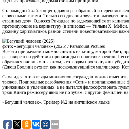
«Долгая прогулка», ведомая схожим принципом.
Старомодный хай-концепт, давно разобранный и переосмысле
словесными гэгами. Только сегодня они звучат и выглядят не 
странных дел». Одиссея Ричардса по задыхающейся от капитал
претендующие на карикатуру (в эпизодах — Уильям Х. Мэйси, 
дюжину харизматиков разной степени повествовательной важн
фото: «Бегущий человек» (2025) / Paramount Pictures
Всё это при желании можно списать на книгу, которой Райт, пр
разговоре о воздействии пропаганды и политике зрелищ. Пес
обратился наивным плакатом, что людям просто нужны убедите
(Джош Бролин) рухнет, как поскользнувшийся миллиардер. Кста
Сама идея, что взгляды миллионов сограждан можно изменить,
трюков. Подпольные разоблачения «Сети» и припанкованные фи
униженных и увлеченных, а не пытался философствовать пульто
трюк Кинга режиссеру явно не по зубам: с другой фамилией на
«Бегущий человек». Трейлер №2 на английском языке