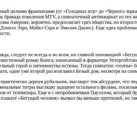
нный целыми франшизами (от «Голодных игр» до «Черного зерк
как бравада поколения MTV, а симпатичный антиквариат из тех 
изма Америке, вероятно, предполагает срез общества, но втор
Дэниэл Эзра, Майкл Сера и Эмилия Джонс). Еще одна проблема,
ости.
авда, следует не всегда и во всем, но главной инновацией «Бег
симистичный роман Кинга, написанный в фарватере Уотергейтск
льный герой и пятиминутка истины. Тогда симпатии «толпы» бы
ти, один уже второй раз возглавил Белый дом, несмотря на сон
 практически дернув рубильник, выглядит тем абсурднее, что л
нальные титры выглядят задорнее остального фильма, поскольк
м от телевизора. Еще и с непробиваемым Пауэллом, который будт
 плакате «Бегущий человек» вызвал бы меньше претензий, но так