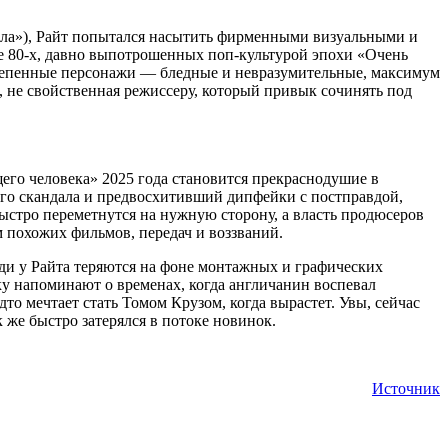
ала»), Райт попытался насытить фирменными визуальными и
же 80-х, давно выпотрошенных поп-культурой эпохи «Очень
остепенные персонажи — бледные и невразумительные, максимум
 не свойственная режиссеру, который привык сочинять под
ущего человека» 2025 года становится прекраснодушие в
ого скандала и предвосхитивший дипфейки с постправдой,
стро переметнутся на нужную сторону, а власть продюсеров
м похожих фильмов, передач и воззваний.
юди у Райта теряются на фоне монтажных и графических
у напоминают о временах, когда англичанин воспевал
о мечтает стать Томом Крузом, когда вырастет. Увы, сейчас
 же быстро затерялся в потоке новинок.
Источник