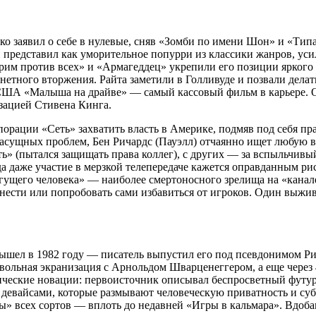
мко заявил о себе в нулевые, сняв «Зомби по имени Шон» и «Ти
 представил как уморительное попурри из классики жанров, у
рим против всех» и «Армагеддец» укрепили его позиции яркого 
етного вторжения. Райта заметили в Голливуде и позвали делать
 в США «Малыша на драйве» — самый кассовый фильм в карьере.
изацией Стивена Кинга.
рации «Сеть» захватить власть в Америке, подмяв под себя пра
асущных проблем, Бен Ричардс (Пауэлл) отчаянно ищет любую ва
» (пытался защищать права коллег), с других — за вспыльчивы
огда даже участие в мерзкой телепередаче кажется оправданным р
егущего человека» — наиболее смертоносного зрелища на «канал
нести или попробовать сами избавиться от игроков. Один выжи
ышел в 1982 году — писатель выпустил его под псевдонимом Рич
ь вольная экранизация с Арнольдом Шварценеггером, а еще через
ические новации: первоисточник описывал беспросветный футур
девайсами, которые размывают человеческую приватность и субъ
» всех сортов — вплоть до недавней «Игры в кальмара». Вдоба