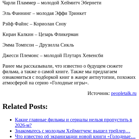
Чарли Пламмер – молодой Хеймитч Эбернети
Эль Фаннинг – молодая Эффи Тринкет
Рэйф Файнс – Кориолан Сноу
Киран Калкин – Цезарь Фликерман
Эмма Томпсон – Друзилла Сикль
Джесси Племонс – молодой Плутарх Хевенсби
Ранее мы рассказывали, что известно о будущем сюжете
фильма, а также о самой книге. Также мы предлагаем
ознакомиться с подборкой книг в жанре антиутопии, похожих
атмосферой на серию «Голодные игры».
Источник:
peopletalk.ru
Related Posts:
Какие главные фильмы и сериалы нельзя пропустить в
2026-м?
Знакомьтесь с молодым Хеймитчем: вышел трейлер…
Что известно об экранизации новой книги «Голодные…