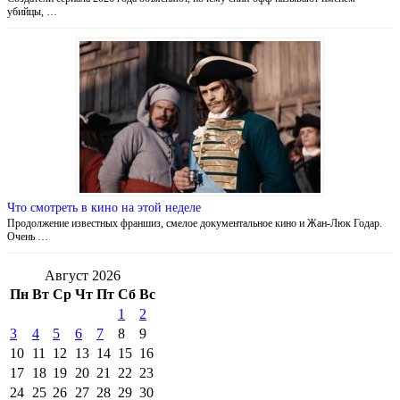
убийцы, …
Что смотреть в кино на этой неделе
Продолжение известных франшиз, смелое документальное кино и Жан-Люк Годар.
Очень …
Август 2026
Пн
Вт
Ср
Чт
Пт
Сб
Вс
1
2
3
4
5
6
7
8
9
10
11
12
13
14
15
16
17
18
19
20
21
22
23
24
25
26
27
28
29
30