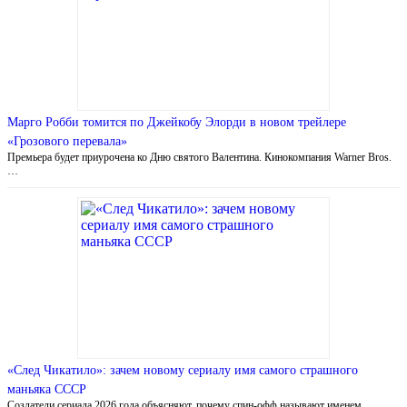
Марго Робби томится по Джейкобу Элорди в новом трейлере
«Грозового перевала»
Премьера будет приурочена ко Дню святого Валентина. Кинокомпания Warner Bros.
…
«След Чикатило»: зачем новому сериалу имя самого страшного
маньяка СССР
Создатели сериала 2026 года объясняют, почему спин-офф называют именем