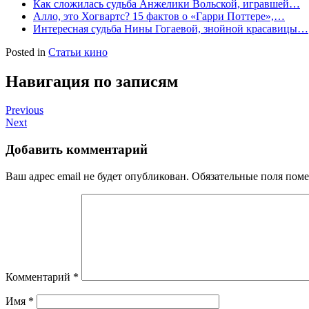
Как сложилась судьба Анжелики Вольской, игравшей…
Алло, это Хогвартс? 15 фактов о «Гарри Поттере»,…
Интересная судьба Нины Гогаевой, знойной красавицы…
Posted in
Статьи кино
Навигация по записям
Previous
Next
Добавить комментарий
Ваш адрес email не будет опубликован.
Обязательные поля пом
Комментарий
*
Имя
*