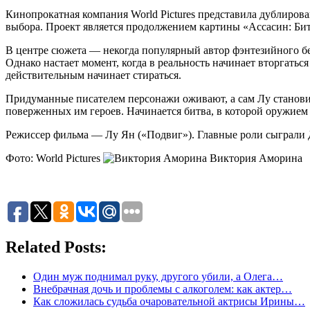
Кинопрокатная компания World Pictures представила дублиров
выбора. Проект является продолжением картины «Ассасин: Бит
В центре сюжета — некогда популярный автор фэнтезийного бес
Однако настает момент, когда в реальность начинает вторгатьс
действительным начинает стираться.
Придуманные писателем персонажи оживают, а сам Лу становит
поверженных им героев. Начинается битва, в которой оружием 
Режиссер фильма — Лу Ян («Подвиг»). Главные роли сыграли 
Фото: World Pictures
Виктория Аморина
Related Posts:
Один муж поднимал руку, другого убили, а Олега…
Внебрачная дочь и проблемы с алкоголем: как актер…
Как сложилась судьба очаровательной актрисы Ирины…