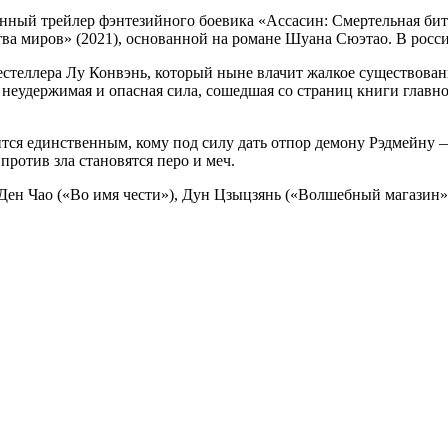
анный трейлер фэнтезийного боевика «Ассасин: Смертельная бит
ва миров» (2021), основанной на романе Шуана Сюэтао. В росси
теллера Лу Конвэнь, который ныне влачит жалкое существование.
я неудержимая и опасная сила, сошедшая со страниц книги главн
ся единственным, кому под силу дать отпор демону Рэдмейну —
против зла становятся перо и меч.
Ден Чао («Во имя чести»), Дун Цзыцзянь («Волшебный магазин»