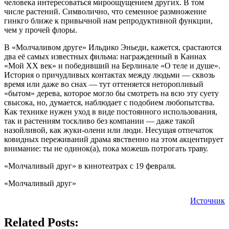
человека интересоваться мироощущением других. В том
числе растений. Символично, что семенное размножение
гинкго ближе к привычной нам репродуктивной функции,
чем у прочей флоры.
В «Молчаливом друге» Ильдико Эньеди, кажется, срастаются
два её самых известных фильма: награжденный в Каннах
«Мой XX век» и победивший на Берлинале «О теле и душе».
История о причудливых контактах между людьми — сквозь
время или даже во снах — тут оттеняется неторопливый
«бытом» дерева, которое могло бы смотреть на всю эту суету
свысока, но, думается, наблюдает с подобием любопытства.
Как технике нужен уход в виде постоянного использования,
так и растениям тоскливо без компании — даже такой
назойливой, как жуки-олени или люди. Несущая отпечаток
ковидных переживаний драма явственно на этом акцентирует
внимание: ты не одинок(а), пока можешь потрогать траву.
«Молчаливый друг» в кинотеатрах с 19 февраля.
«Молчаливый друг»
Источник
Related Posts: