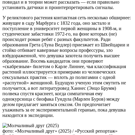
повидал и в теории может рассказать — если правильно
установить датчики и проинтерпретировать сигналы.
У реликтового растения контактная сеть несколько обширнее:
живущее в саду Марбурга с 1832 года, оно застало и
поступление в университет первой женщины в 1908-м, и
студенческие забастовки 1972-го, на фоне которых (не)
происходит роман ребят с разных факультетов. Ради
образования Грета (Луна Ведлер) приезжает из Швейцарии и
стойко отбивает каверзные вопросы профессуры, зло
взбудораженной, что девушка захотела получить высшее
образование. Восемь кандидаток они проверяют
«скабрезным» билетом о Карле Линнее, чья классификация
растений иллюстрируется примерами из человеческих
сексуальных практик — вплоть до полигамии с одной
«распутной» женщиной. Будущую ученую этим смутить не
получается, а вот литературовед Ханнес (Энцо Брумм)
полвека спустя краснеет, когда симпатичная ему
однокурсница с биофака Гундула (Марлен Буров) между
делом предлагает заняться сексом. Он предпочитает
ухаживать за ее экспериментальной геранью, пока девушка
находится в экспедиции.
фото: «Молчаливый друг» (2025) / «Русский репортаж»