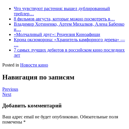
Что чувствуют растения: вышел дублированный
трейлер…
8 фильмов августа, которые можно посмотреть в…
Владимир Хотиненко, Артем Михалков, Алена Бабенко
и…
«Молчаливый друг»: Рецензия Киноафиши
Крона оксюморона: «Хранитель камфорного дерева» —
…
7 самых лучших дебютов в российском кино последних
лет
Posted in
Новости кино
Навигация по записям
Previous
Next
Добавить комментарий
Ваш адрес email не будет опубликован.
Обязательные поля
помечены
*