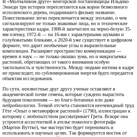
В «Молчаливом друге» венгерской постановщицы Ильдико
Эньеди три истории переплетаются как корни безмолвного
исполинского дерева, подарившего фильму название.
Повествование легко переключается между эпохами, о чем
сигнализируют не только знакомые лица, но и технические
характеристики кадра. 1908-й запечатлен на черно-белую 35-
мм пленку, 1972-й — на 16-мм с характерными шумами и
голубоватыми бликами, а 2020-й уже существует в цифровом
формате, что дарит необычные углы и выразительные
композиции. Расширяет пространство коммуникации —
времен и наук — не только окошко зума, но и макросъемка
растений, обретающих от такого внимания особую
тактильность и чувственность. Между людьми интима в кадре
не происходит, но сублимированная энергия будто передается
объектам исследования.
По сути, неизвестные друг другу ученые оставляют в
академической почве семена, которые суждено вырастить
будущим поколениям — во благо ботаники или даже
нейробиологии. Точкой отсчета становится неочевидный труд
Гёте «Опыт о метаморфозе растений» (1790), иллюстрации к
которому с любопытством рассматривает Грета. Вскоре она
устроится ассистенткой в ателье пожилого фотографа
(Мартин Вуттке), чье мастерство будет перенимать и
использовать в научных целях. Так формируется мостик от