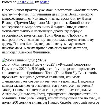
Posted on
22.02.2026
by
poster
В российском прокате уже можно встретить «Молчаливого
друга» — фильм, получивший два приза Венецианского
кинофестиваля: от критиков и за актерскую игру Луны
Ведлер (Премия Марчелло Мастроянни). Живой классик
венгерского и мирового кино Ильдико Эньеди сняла
монументальную и неспешную драму, где первую
европейскую роль сыграл Тони Люн из «Любовного
настроения», а главная партия досталась внушительному
дереву Гинкго билоба, нередко именуемому живым
ископаемым. К чему привел симбиоз таких мастеров,
наблюдал Алексей Филиппов.
фото: «Молчаливый друг» (2025) / «Русский репортаж»
Германия, 2020-й. В Марбургский университет приезжает
гонконгский нейробиолог Тони (Тони Люн Чу Вай), чтобы
прочитать лекцию о детском сознании, чей мозг
функционирует совсем иначе, чем у взрослых. Пандемия
ковида заставляет его задержаться в кампусе, где ученый
заводит новые знакомства: с неприветливым сторожем
Антоном (Сильвестр Грот), французской специалисткой по
ботанике Элис (Леа Сейду), консультирующей его по зуму, и
почти 200-летним гигантом Гинкго билоба, который многое