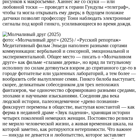
рисунков к макросъемке. Ханнес же со скуки — или
любовной тоски — проведет к герани Гундулы «телеграф»,
чтобы та могла открывать ему дверь; в будущем похожие
датчики позволят профессору Тони наблюдать электронные
сигналы под корой гинкго, усиливающиеся во время дождя.
фото: «Молчаливый друг» (2025) / «Русский репортаж»
Медитативный фильм Эньеди наполнен разными сортами
коммуникации: вербальной и сенсорной, эмоциональной и
экспериментальной. Общее место — писать о «Молчаливом
друге» как фильме «глазами дерева», но вряд ли титульному
исполину по силам дотянуться взором до спрятанного где-то в
городе фотоателье или удаленных лабораторий, а тем более —
вообразить себе вылупление семян. Гинкго билоба выступает,
скорее, деликатным собеседником для трех непохожих
фантазеров, чье одиночество сформировано разными средами,
эпохами и научными изысканиями. Соединяя два века
людской истории, палеоэндемичное «древо познания»
фиксирует перемены в обществе, выступая константой — как
ферма в недавней драме «Звук падения», хранящая истории
четырех поколений немецких женщин. Постоянство реликта
не мерило человеческой жизни, а живая временная шкала, на
которой заметно, как ротируются нетерпимости. Что важнее
— никуда не девается и любопытство, которое заставляет